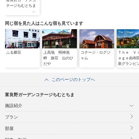
富良野ガーデンコ
テージちむとちま
同じ宿を見た人はこんな宿も見ています
ふる郷荘
上高地 明神池
コテージ・ログジ
Ｔｈｅ Ｖ
畔 旅荘 山のひ
ャム
ａｇｅ由布
だや
泉グランピ
このページのトップへ
富良野ガーデンコテージちむとちま
施設紹介
プラン
部屋