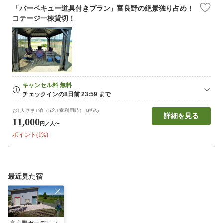
「バーベキュー道具付きプラン」富良野の絶景独り占め！
コテージ一棟貸切！
お1人さま1泊（5名1室利用時） (税込)
詳細を見る
11,000
円
／人〜
ポイント(1%)
最近見た宿