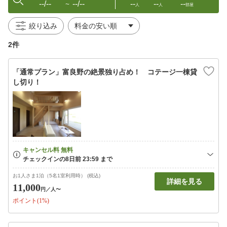
--/--
--/--
--
--
--
〜
人
人
部屋
絞り込み
2件
「通常プラン」富良野の絶景独り占め！ コテージ一棟貸
し切り！
お1人さま1泊（5名1室利用時） (税込)
詳細を見る
11,000
円
／人〜
ポイント(1%)