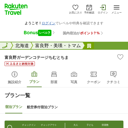
お気に入り
予約確認
ログイン
メニュー
全国
全国
北海道
富良野・美瑛・トマム
富良野ガーデン
富良野ガーデンコテージちむとちま
プラン
施設紹介
部屋
写真
クーポン
クチコミ
プラン一覧
宿泊プラン
航空券付宿泊プラン
チェックイン
チェックアウト
大人
子ども
部屋数