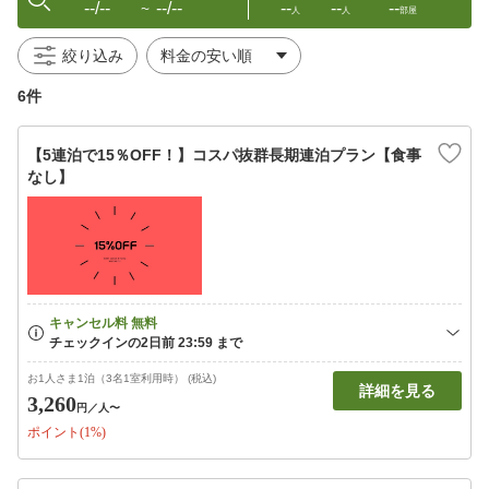
--/--
--/--
--
--
--
〜
人
人
部屋
絞り込み
6件
【5連泊で15％OFF！】コスパ抜群長期連泊プラン【食事
なし】
お1人さま1泊（3名1室利用時） (税込)
詳細を見る
3,260
円
／人〜
ポイント(1%)