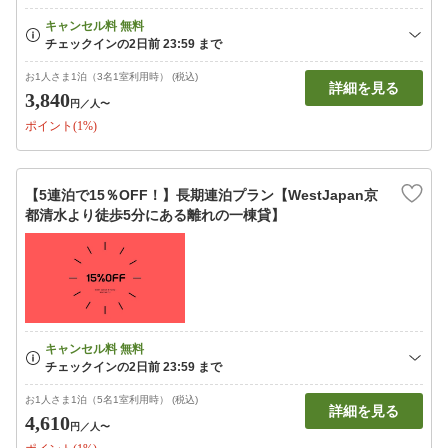
お1人さま1泊（3名1室利用時） (税込)
詳細を見る
3,840
円
／人〜
ポイント(1%)
【5連泊で15％OFF！】長期連泊プラン【WestJapan京
都清水より徒歩5分にある離れの一棟貸】
お1人さま1泊（5名1室利用時） (税込)
詳細を見る
4,610
円
／人〜