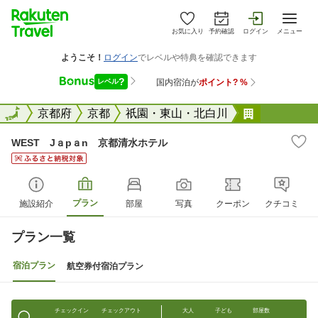
お気に入り
予約確認
ログイン
メニュー
全国
全国
京都府
京都
祇園・東山・北白川
WEST J
WEST Jａpａn 京都清水ホテル
プラン
施設紹介
部屋
写真
クーポン
クチコミ
プラン一覧
宿泊プラン
航空券付宿泊プラン
チェックイン
チェックアウト
大人
子ども
部屋数