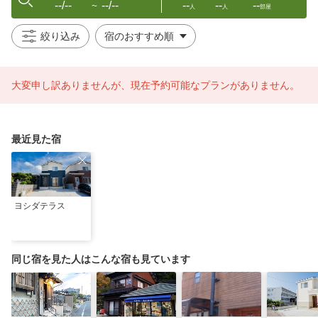
--/--
--/--
--
--
--
〜
人
人
部屋
絞り込み
大変申し訳ありませんが、現在予約可能なプランがありません。
最近見た宿
ヨシダテラス
同じ宿を見た人はこんな宿も見ています