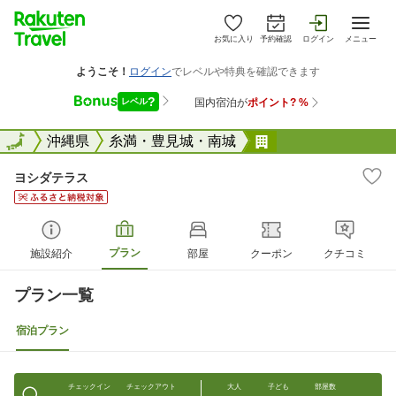
お気に入り
予約確認
ログイン
メニュー
全国
全国
沖縄県
糸満・豊見城・南城
ヨシダテラス
ヨシダテラス
プラン
施設紹介
部屋
クーポン
クチコミ
プラン一覧
宿泊プラン
チェックイン
チェックアウト
大人
子ども
部屋数