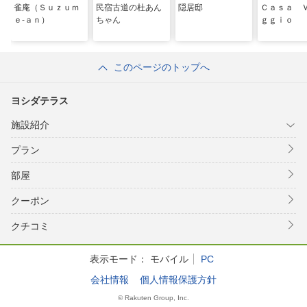
雀庵（Ｓｕｚｕｍ
民宿古道の杜あん
隠居邸
Ｃａｓａ 
ｅ‐ａｎ）
ちゃん
ｇｇｉｏ
このページのトップへ
ヨシダテラス
施設紹介
プラン
部屋
クーポン
クチコミ
表示モード：
モバイル
PC
会社情報
個人情報保護方針
© Rakuten Group, Inc.