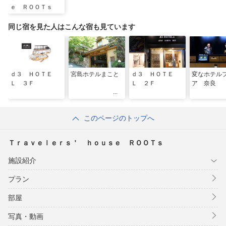
ｅ ＲＯＯＴｓ
同じ宿を見た人はこんな宿も見ています
ｄ３ ＨＯＴＥ
宮島ホテルまこと
ｄ３ ＨＯＴＥ
変なホテル
Ｌ ３Ｆ
Ｌ ２Ｆ
ア 奈良
このページのトップへ
Ｔｒａｖｅｌｅｒｓ＇ ｈｏｕｓｅ ＲＯＯＴｓ
施設紹介
プラン
部屋
写真・動画