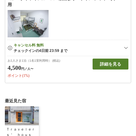
用
お1人さま1泊（1名1室利用時） (税込)
詳細を見る
4,500
円
／人〜
ポイント(1%)
最近見た宿
Ｔｒａｖｅｌｅｒ
ｓ＇ ｈｏｕｓ