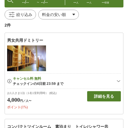
--/--
--/--
--
--
--
〜
人
人
部屋
絞り込み
2件
男女共用ドミトリー
お1人さま1泊（1名1室利用時） (税込)
詳細を見る
4,000
円
／人〜
ポイント(1%)
コンパクトツインルーム 素泊まり トイレ/シャワー共