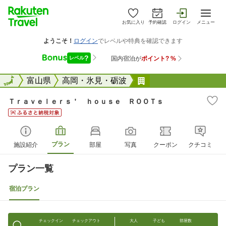
お気に入り
予約確認
ログイン
メニュー
全国
全国
富山県
高岡・氷見・砺波
Ｔｒａｖｅｌｅｒｓ&#
Ｔｒａｖｅｌｅｒｓ＇ ｈｏｕｓｅ ＲＯＯＴｓ
プラン
施設紹介
部屋
写真
クーポン
クチコミ
プラン一覧
宿泊プラン
チェックイン
チェックアウト
大人
子ども
部屋数