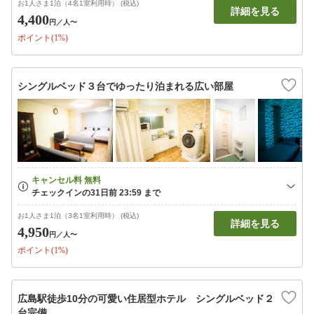
お1人さま1泊（4名1室利用時） (税込)
詳細を見る
4,400
円
／人〜
ポイント(1%)
シングルベッド３台でゆったり泊まれる広い部屋
お1人さま1泊（3名1室利用時） (税込)
詳細を見る
4,950
円
／人〜
ポイント(1%)
広島駅徒歩10分の可愛い住居型ホテル シングルベッド２
台完備