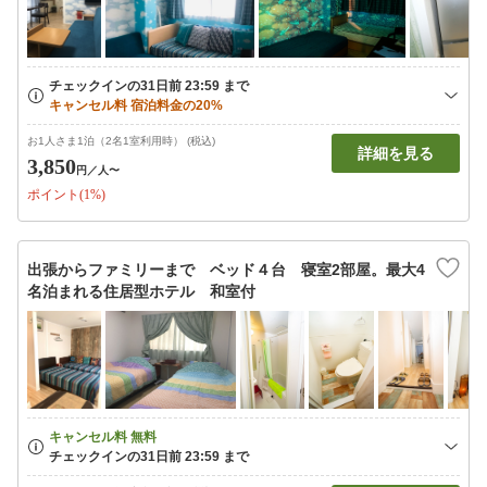
お1人さま1泊（2名1室利用時） (税込)
詳細を見る
3,850
円
／人〜
ポイント(1%)
出張からファミリーまで ベッド４台 寝室2部屋。最大4
名泊まれる住居型ホテル 和室付