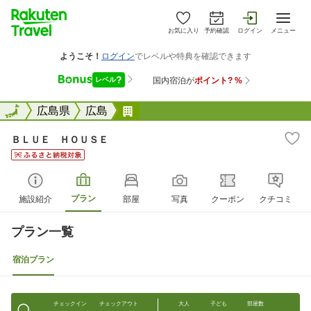
お気に入り
予約確認
ログイン
メニュー
全国
全国
広島県
広島
ＢＬＵＥ ＨＯＵＳＥ
ＢＬＵＥ ＨＯＵＳＥ
プラン
施設紹介
部屋
写真
クーポン
クチコミ
プラン一覧
宿泊プラン
チェックイン
チェックアウト
大人
子ども
部屋数