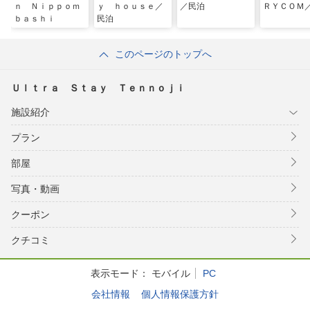
ｎ Ｎｉｐｐｏｍ
ｙ ｈｏｕｓｅ／
／民泊
ＲＹＣＯＭ
ｂａｓｈｉ
民泊
このページのトップへ
Ｕｌｔｒａ Ｓｔａｙ Ｔｅｎｎｏｊｉ
施設紹介
プラン
部屋
写真・動画
クーポン
クチコミ
表示モード：
モバイル
PC
会社情報
個人情報保護方針