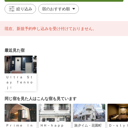
絞り込み
現在、新規予約申し込みを受け付けておりません。
最近見た宿
Ｕｌｔｒａ Ｓｔ
ａｙ Ｔｅｎｎｏ
ｊｉ
同じ宿を見た人はこんな宿も見ています
Ｐｒｉｍｅ Ｉｎ
ＨＨ－ｈａｐｐ
旅夕イム・花園町
Ｄ－ｓｔ