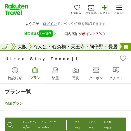
お気に入り
予約確認
ログイン
メニュー
大阪府
全国
大阪
なんば・心斎橋・天王寺・阿倍野・長居
Ｕｌｔｒａ Ｓｔａｙ Ｔｅｎｎｏｊｉ
プラン
施設紹介
部屋
写真
クーポン
クチコミ
プラン一覧
宿泊プラン
チェックイン
チェックアウト
大人
子ども
部屋数
--/--
--/--
--
--
--
〜
人
人
部屋