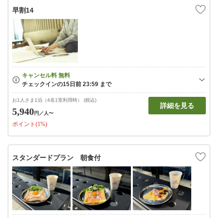
早割14
お1人さま1泊（4名1室利用時） (税込)
詳細を見る
5,940
円
／人〜
ポイント(1%)
スタンダードプラン 朝食付