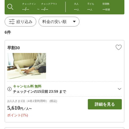
チェックイン
チェックアウト
大人
子ども
部屋数
--/--
--/--
--
--
--
〜
人
人
部屋
絞り込み
6件
早割30
お1人さま1泊（4名1室利用時） (税込)
詳細を見る
5,610
円
／人〜
ポイント(1%)