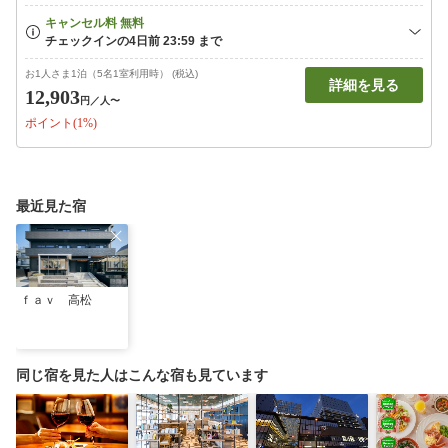
お1人さま1泊（5名1室利用時） (税込)
詳細を見る
12,903
円
／人〜
ポイント(1%)
最近見た宿
ｆａｖ 高松
同じ宿を見た人はこんな宿も見ています