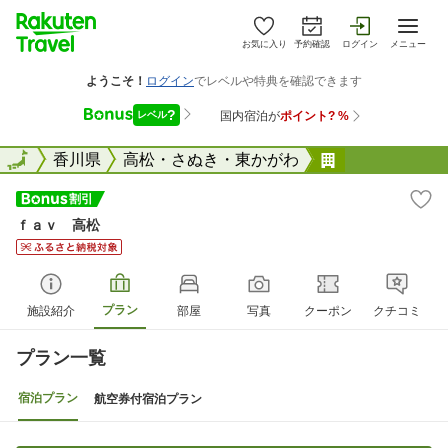
お気に入り
予約確認
ログイン
メニュー
全国
全国
香川県
高松・さぬき・東かがわ
ｆａｖ 高松
ｆａｖ 高松
プラン
施設紹介
部屋
写真
クーポン
クチコミ
プラン一覧
宿泊プラン
航空券付宿泊プラン