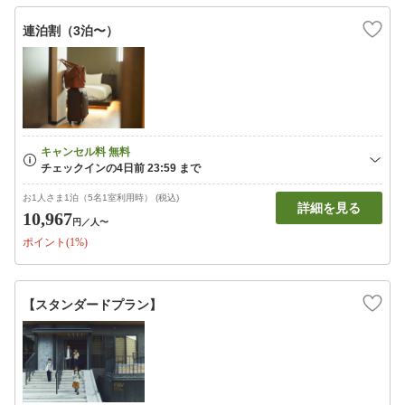
連泊割（3泊〜）
お1人さま1泊（5名1室利用時） (税込)
詳細を見る
10,967
円
／人〜
ポイント(1%)
【スタンダードプラン】