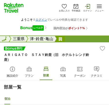
お気に入り
予約確認
ログイン
メニュー
全国
全国
三重県
津･鈴鹿･亀山
ＡＲＩＧＡＴＯ ＳＴＡ
ＡＲＩＧＡＴＯ ＳＴＡＹ鈴鹿（旧 ホテルトレンド鈴
鹿）
部屋
施設紹介
プラン
写真
クーポン
クチコミ
部屋一覧
宿泊