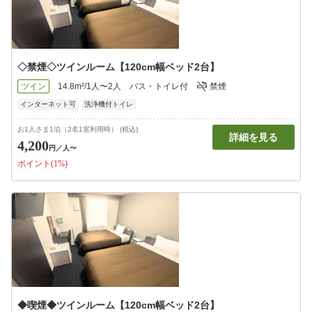
◇禁煙◇ツインルーム【120cm幅ベッド2台】
ツイン
14.8m²/1人〜2人
バス・トイレ付
禁煙
インターネット可
洗浄機付トイレ
お1人さま1泊（2名1室利用時） (税込)
詳細を見る
4,200
円
／人〜
ポイント(1%)
◆喫煙◆ツインルーム【120cm幅ベッド2台】