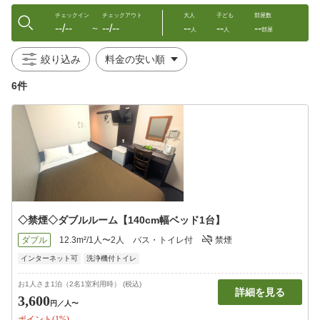
チェックイン
チェックアウト
大人
子ども
部屋数
--/--
--/--
--
--
--
〜
人
人
部屋
絞り込み
6件
◇禁煙◇ダブルルーム【140cm幅ベッド1台】
ダブル
12.3m²/1人〜2人
バス・トイレ付
禁煙
インターネット可
洗浄機付トイレ
お1人さま1泊（2名1室利用時） (税込)
詳細を見る
3,600
円
／人〜
ポイント(1%)