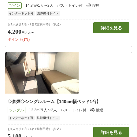
ツイン
14.8m²/1人〜2人
バス・トイレ付
喫煙
インターネット可
洗浄機付トイレ
お1人さま1泊（2名1室利用時） (税込)
詳細を見る
4,200
円
／人〜
ポイント(1%)
◇禁煙◇シングルルーム【140cm幅ベッド1台】
シングル
12.3m²/1人〜2人
バス・トイレ付
禁煙
インターネット可
洗浄機付トイレ
お1人さま1泊（1名1室利用時） (税込)
詳細を見る
5,100