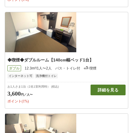
◆喫煙◆ダブルルーム【140cm幅ベッド1台】
ダブル
12.3m²/1人〜2人
バス・トイレ付
喫煙
インターネット可
洗浄機付トイレ
お1人さま1泊（2名1室利用時） (税込)
詳細を見る
3,600
円
／人〜
ポイント(1%)