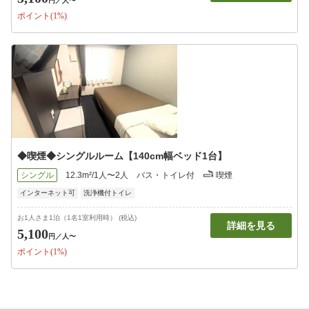
円
／人〜
ポイント(1%)
◆喫煙◆シングルルーム【140cm幅ベッド1台】
シングル
12.3m²/1人〜2人
バス・トイレ付
喫煙
インターネット可
洗浄機付トイレ
お1人さま1泊（1名1室利用時） (税込)
詳細を見る
5,100
円
／人〜
ポイント(1%)