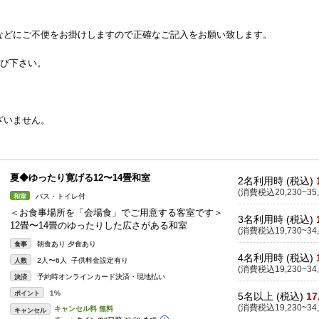
などにご不便をお掛けしますので正確なご記入をお願い致します。
選び下さい。
ざいません。
夏◆ゆったり寛げる12〜14畳和室
2名利用時 (税込)
(消費税込20,230~35,
バス・トイレ付
和室
＜お食事場所を「会場食」でご用意する客室です＞
3名利用時 (税込)
12畳〜14畳のゆったりした広さがある和室
(消費税込19,730~34,
朝食あり 夕食あり
食事
4名利用時 (税込)
2人〜6人 子供料金設定有り
人数
(消費税込19,230~34,
予約時オンラインカード決済・現地払い
決済
1%
ポイント
5名以上 (税込)
17
(消費税込19,230~34,
キャンセル