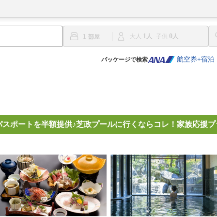
1
0
1
大人
子供
航空券+宿泊
パッケージで検索
yパスポートを半額提供♪芝政プールに行くならコレ！家族応援プ