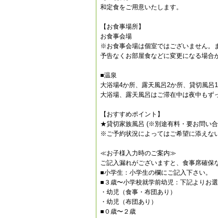
和定食をご用意いたします。
【お食事場所】
お食事会場
※お食事会場は個室ではございません。
予告なくお部屋食などに変更になる場合
■温泉
大浴場4か所、露天風呂2か所、貸切風呂
大浴場、露天風呂はご滞在中は夜中もず
【おすすめポイント】
★貸切家族風呂 (※別途有料・要お問い合わ
※ご予約状況によってはご希望に添えな
≪お子様入力時のご案内≫
ご記入漏れがございますと、食事席確保
■小学生：小学生の欄にご記入下さい。
■３歳〜小学校就学前幼児：下記よりお
・幼児（食事・布団あり）
・幼児（布団あり）
■０歳〜２歳