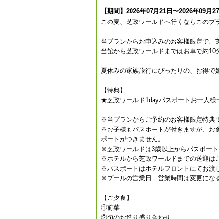
【期間】2026年07月21日〜2026年09月2
この夏、芝政ワールドへ行くならこのプ
当プランからお申込みのお客様限定で、芝
当館から芝政ワールドまではお車で約10
夏休みの家族旅行にぴったりの、お得で
【特典】
★芝政ワールド1dayパスポートお一人
※当プランからご予約のお客様限定特典
※お子様もパスポートが付きますが、お食
ポートがつきません。
※芝政ワールドは3歳以上からパスポー
※ホテルから芝政ワールドまでの送迎は
※パスポートはホテルフロントにてお渡し
※プールの営業日、営業時間は変更にな
【ご夕食】
①前菜
②旬のお造り盛り合わせ