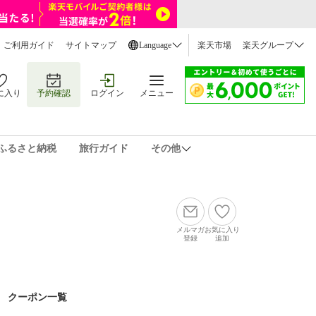
ご利用ガイド
サイトマップ
Language
楽天市場
楽天グループ
に入り
予約確認
ログイン
メニュー
ふるさと納税
旅行ガイド
その他
メルマガ
お気に入り
登録
追加
クーポン一覧