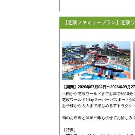
【芝政ファミリープラン】芝政ワ
【期間】2026年07月04日〜2026年09月2
当館から芝政ワールドまでお車で約10分
芝政ワールド1dayスーパーパスポート
お子様から大人まで楽しめるアトラクシ
旬のお料理と温泉三昧も併せてお愉しみ
【特典】