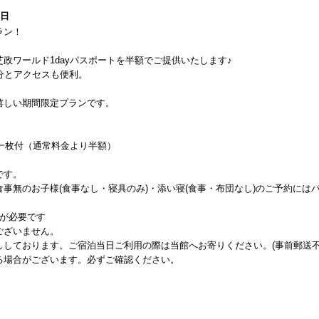
7日
ラン！
政ワールド1dayパスポートを半額でご提供いたします♪
分とアクセスも便利。
嬉しい期間限定プランです。
様一枚付（通常料金より半額）
です。
事無のお子様(食事なし・寝具のみ)・添い寝(食事・布団なし)のご予約には
トが必要です
ございません。
しております。ご宿泊当日ご利用の際は当館へお寄りください。(事前郵送不
る場合がございます。必ずご確認ください。