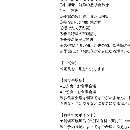
③甘海老、鮮魚の盛り合わせ
④かに料理
⑤季節の旨い鍋、または陶板
⑥脂がのった海鮮焼き物
⑦揚げたて天麩羅
⑧板長特製の茶碗蒸し
⑨板長名物そば料理
その他⑩お吸い物、⑪香の物、⑫季節のデ
※季節によりお献立が変更になる場合が
【ご朝食】
和定食をご用意いたします。
【お食事場所】
●ご夕食：お食事会場
●ご朝食：お食事会場
※お食事会場は個室ではございません。
予告なくお部屋食などに変更になる場合
【おすすめポイント】
★貸切家族風呂 (※別途有料・要お問い合わ
※ご予約状況によってはご希望に添えな