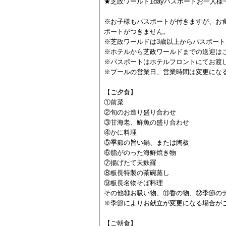
★芝政ワールド1dayパスポートお一人様
※お子様もパスポートが付きますが、お食
ポートがつきません。
※芝政ワールドは3歳以上からパスポー
※ホテルから芝政ワールドまでの送迎は
※パスポートはホテルフロントにてお渡し
※プールの営業日、営業時間は変更にな
【ご夕食】
①前菜
②旬のお造り盛り合わせ
③甘海老、鮮魚の盛り合わせ
④かに料理
⑤季節の旨い鍋、または陶板
⑥脂がのった海鮮焼き物
⑦揚げたて天麩羅
⑧板長特製の茶碗蒸し
⑨板長名物そば料理
その他⑩お吸い物、⑪香の物、⑫季節のデ
※季節によりお献立が変更になる場合が
【ご朝食】