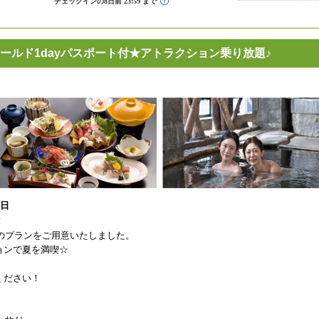
ールド1dayパスポート付★アトラクション乗り放題♪
7日
！
付のプランをご用意いたしました。
ョンで夏を満喫☆
ください！