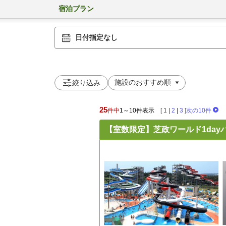
宿泊プラン
日付指定なし
絞り込み
25
件中
1～10件表示
[
1
|
2
|
3
]
次の10件
【室数限定】芝政ワールド1da