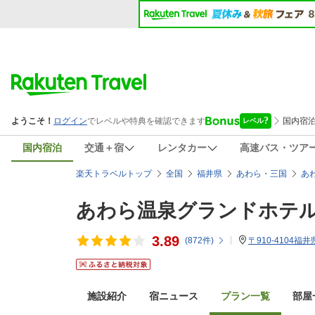
国内宿泊
交通＋宿
レンタカー
高速バス・ツア
楽天トラベルトップ
全国
福井県
あわら・三国
あ
あわら温泉グランドホテ
3.89
(
872
件)
〒910-4104福
施設紹介
宿ニュース
プラン一覧
部屋