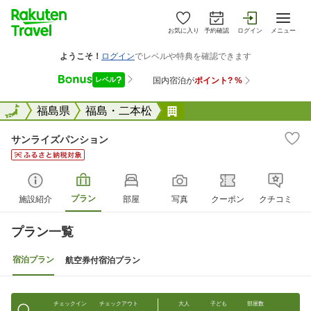
お気に入り
予約確認
ログイン
メニュー
全国
全国
福島県
福島・二本松
サンライズパンション
サンライズパンション
プラン
施設紹介
部屋
写真
クーポン
クチコミ
プラン一覧
宿泊プラン
航空券付宿泊プラン
チェックイン
チェックアウト
大人
子ども
部屋数