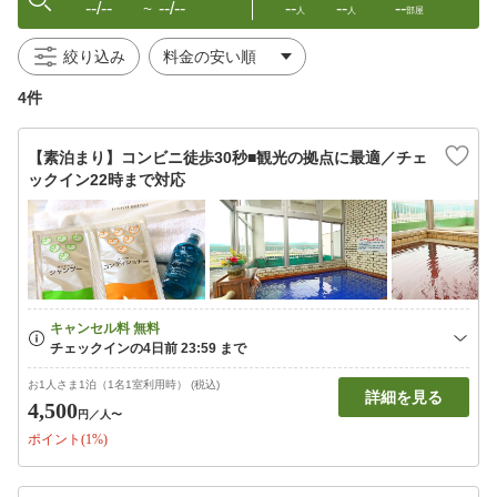
--/--
--/--
--
--
--
〜
人
人
部屋
絞り込み
4件
【素泊まり】コンビニ徒歩30秒■観光の拠点に最適／チェ
ックイン22時まで対応
お1人さま1泊（1名1室利用時） (税込)
詳細を見る
4,500
円
／人〜
ポイント(1%)