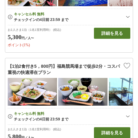
お1人さま1泊（1名1室利用時） (税込)
詳細を見る
5,300
円
／人〜
ポイント(1%)
【1泊2食付き5，800円】福島競馬場まで徒歩2分・コスパ
重視の快適滞在プラン
お1人さま1泊（1名1室利用時） (税込)
詳細を見る
5,800
円
／人〜