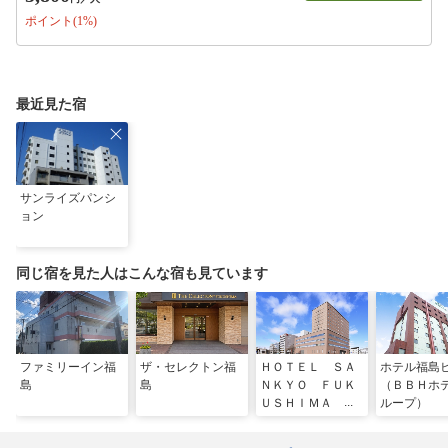
ポイント(1%)
最近見た宿
サンライズパンシ
ョン
同じ宿を見た人はこんな宿も見ています
ファミリーイン福
ザ・セレクトン福
ＨＯＴＥＬ ＳＡ
ホテル福島
島
島
ＮＫＹＯ ＦＵＫ
（ＢＢＨホ
ＵＳＨＩＭＡ ホ
ループ）
テルサンキョウフ
クシマ