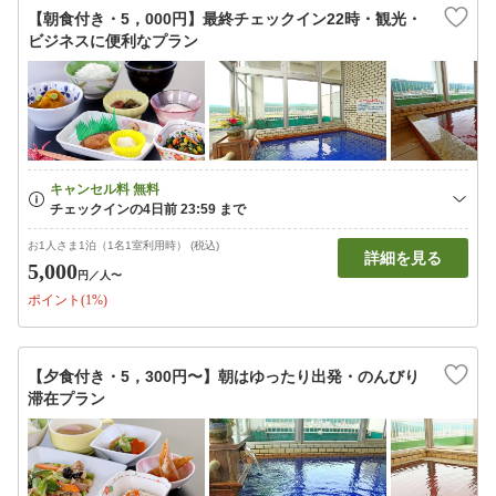
【朝食付き・5，000円】最終チェックイン22時・観光・
ビジネスに便利なプラン
お1人さま1泊（1名1室利用時） (税込)
詳細を見る
5,000
円
／人〜
ポイント(1%)
【夕食付き・5，300円〜】朝はゆったり出発・のんびり
滞在プラン