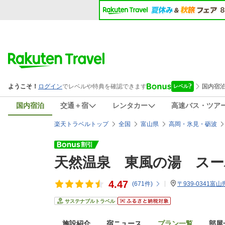
国内宿泊
交通＋宿
レンタカー
高速バス・ツア
楽天トラベルトップ
全国
富山県
高岡・氷見・砺波
天然温泉 東風の湯 スー
4.47
(
671
件)
〒939-0341富
サステナブルトラベル
施設紹介
宿ニュース
プラン一覧
部屋