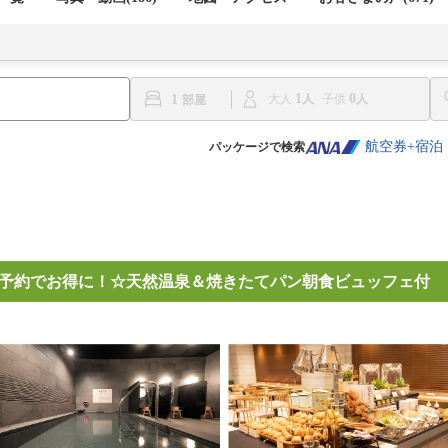
1
0
1
大人
子供
航空券+宿泊
パッケージで検索
予約でお得に！☆天然温泉＆焼きたてパン朝食ビュッフェ付