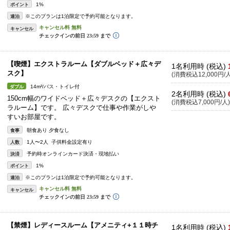
1%
ポイント
※このプランは1泊限定で予約可能となります。
連泊
キャンセル
【喫煙】エクストラルーム【ダブルベッド＋広々デ
1名利用時 (税込)
スク】
(消費税込12,000円/人
14m²/バス・トイレ付
ダブル
2名利用時 (税込)
150cm幅のワイドベッド＋広々デスクの【エクスト
(消費税込7,000円/人)
ラルーム】です。 広々デスクで仕事や作業がしや
すいお部屋です。
朝食あり 夕食なし
食事
1人〜2人 子供料金設定有り
人数
予約時オンラインカード決済・現地払い
決済
1%
ポイント
※このプランは1泊限定で予約可能となります。
連泊
キャンセル
【禁煙】レディースルーム【アメニティ+１１時チ
1名利用時 (税込)