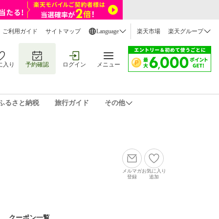
ご利用ガイド
サイトマップ
Language
楽天市場
楽天グループ
に入り
予約確認
ログイン
メニュー
ふるさと納税
旅行ガイド
その他
メルマガ
お気に入り
登録
追加
クーポン一覧