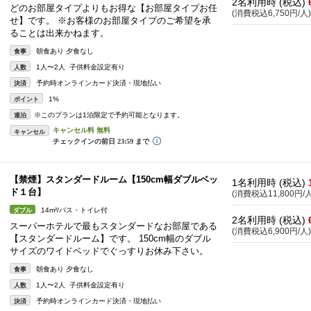
2名利用時 (税込)
どのお部屋タイプよりもお得な【お部屋タイプお任
(消費税込6,750円/人)
せ】です。 ※お客様のお部屋タイプのご希望を承
ることは出来かねます。
朝食あり 夕食なし
食事
1人〜2人 子供料金設定有り
人数
予約時オンラインカード決済・現地払い
決済
1%
ポイント
※このプランは1泊限定で予約可能となります。
連泊
キャンセル
【禁煙】スタンダードルーム【150cm幅ダブルベッ
1名利用時 (税込)
ド１台】
(消費税込11,800円/人
14m²/バス・トイレ付
ダブル
2名利用時 (税込)
スーパーホテルで最もスタンダードなお部屋である
(消費税込6,900円/人)
【スタンダードルーム】です。 150cm幅のダブル
サイズのワイドベッドでぐっすりお休み下さい。
朝食あり 夕食なし
食事
1人〜2人 子供料金設定有り
人数
予約時オンラインカード決済・現地払い
決済