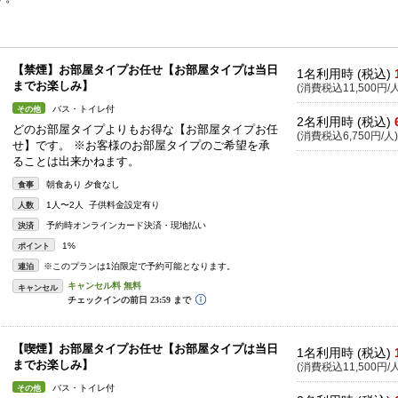
【禁煙】お部屋タイプお任せ【お部屋タイプは当日
1名利用時 (税込)
までお楽しみ】
(消費税込11,500円/人
バス・トイレ付
その他
2名利用時 (税込)
どのお部屋タイプよりもお得な【お部屋タイプお任
(消費税込6,750円/人)
せ】です。 ※お客様のお部屋タイプのご希望を承
ることは出来かねます。
朝食あり 夕食なし
食事
1人〜2人 子供料金設定有り
人数
予約時オンラインカード決済・現地払い
決済
1%
ポイント
※このプランは1泊限定で予約可能となります。
連泊
キャンセル
【喫煙】お部屋タイプお任せ【お部屋タイプは当日
1名利用時 (税込)
までお楽しみ】
(消費税込11,500円/人
バス・トイレ付
その他