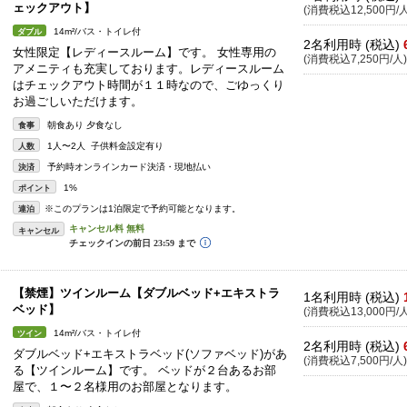
ェックアウト】
(消費税込12,500円/人
14m²/バス・トイレ付
ダブル
2名利用時 (税込)
女性限定【レディースルーム】です。 女性専用の
(消費税込7,250円/人)
アメニティも充実しております。レディースルーム
はチェックアウト時間が１１時なので、ごゆっくり
お過ごしいただけます。
朝食あり 夕食なし
食事
1人〜2人 子供料金設定有り
人数
予約時オンラインカード決済・現地払い
決済
1%
ポイント
※このプランは1泊限定で予約可能となります。
連泊
キャンセル
【禁煙】ツインルーム【ダブルベッド+エキストラ
1名利用時 (税込)
ベッド】
(消費税込13,000円/人
14m²/バス・トイレ付
ツイン
2名利用時 (税込)
ダブルベッド+エキストラベッド(ソファベッド)があ
(消費税込7,500円/人)
る【ツインルーム】です。 ベッドが２台あるお部
屋で、１〜２名様用のお部屋となります。