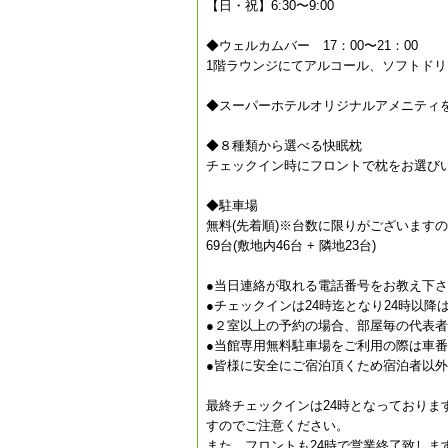
【日・祝】6:30〜9:00
◆ウェルカムバー 17：00〜21：00
1階ラウンジにてアルコール、ソフトドリ
◆スーパーホテルオリジナルアメニティ
◆８種類から選べる快眠枕
チェックイン時にフロントで枕をお選び
◆駐車場
無料(先着順)※台数に限りがございます
69台(敷地内46台 + 隣地23台)
●当日連絡が取れる電話番号をお教え下さ
●チェックインは24時迄となり24時以
●２室以上の予約の場合、部屋毎の代表
●当館専用無料駐車場をご利用の際は車
●皆様に安全にご宿泊頂くため宿泊者以
最終チェックインは24時となっておりま
すのでご注意ください。
また、フロントも24時で営業終了致しま