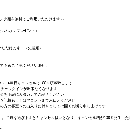
ンク類を無料でご利用いただけます♪♪
をもれなくプレゼント♪
いただけます！（先着順）
ので予めご了承くださいませ。
い ●当日キャンセルは100％頂戴致します
降はチェックインが出来なくなります
者名を下記にカタカナでご記入ください
番を記載もしくはフロントまでお伝えください
外の方の客室への出入りに付きましては固くお断り申し上げます
す。24時を過ぎますとキャンセル扱いとなり、キャンセル料が100％発生いた
す。