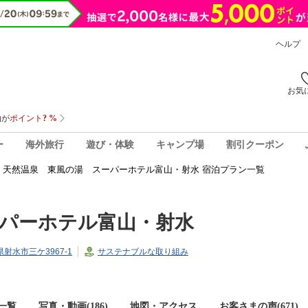
ヘルプ
お気
ー
海外旅行
遊び・体験
キャンプ場
割引クーポン
天然温泉 東風の湯 スーパーホテル富山・射水 宿泊プラン一覧
パーホテル富山・射水
山県射水市三ケ3967-1
サステナブルな取り組み
一覧
写真・動画(186)
地図・アクセス
お客さまの声(
671
)