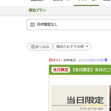
宿泊プラン
日付指定なし
絞り込み
21
件中
1～10件表示
[
1
|
2
|
3
]
次の10件
当日限定
【当日限定】当日のご