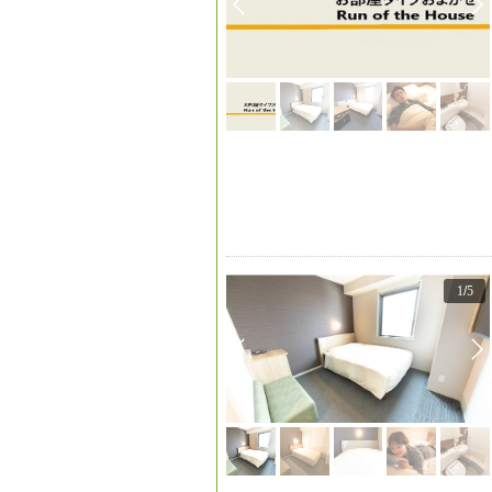
1
/
5