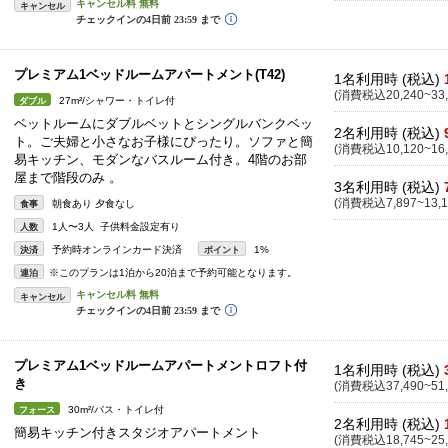
キャンセル
プレミアム1ベッドルームアパートメント(T42)
1名利用時 (税込)
(消費税込20,240~33,
27m²/シャワー・トイレ付
ダブル
ベットルームにダブルベットとシングルバンクベッ
2名利用時 (税込)
ト。ご夫婦と小さなお子様にぴったり。ソファと簡
(消費税込10,120~16,
易キッチン、モダンなバスルーム付き。4階のお部
屋まで階段のみ 。
3名利用時 (税込)
(消費税込7,897~13,1
朝食あり 夕食なし
食事
1人〜3人 子供料金設定有り
人数
予約時オンラインカード決済
1%
決済
ポイント
※このプランは1泊から20泊まで予約可能となります。
連泊
キャンセル
プレミアム1ベッドルームアパートメントロフト付
1名利用時 (税込)
き
(消費税込37,490~51,
30m²/バス・トイレ付
フォース
2名利用時 (税込)
簡易キッチン付きスタジオアパートメント
(消費税込18,745~25,