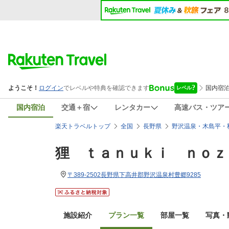
国内宿泊
交通＋宿
レンタカー
高速バス・ツア
楽天トラベルトップ
全国
長野県
野沢温泉・木島平・
狸 ｔａｎｕｋｉ ｎｏｚ
〒389-2502長野県下高井郡野沢温泉村豊郷9285
施設紹介
プラン一覧
部屋一覧
写真・動