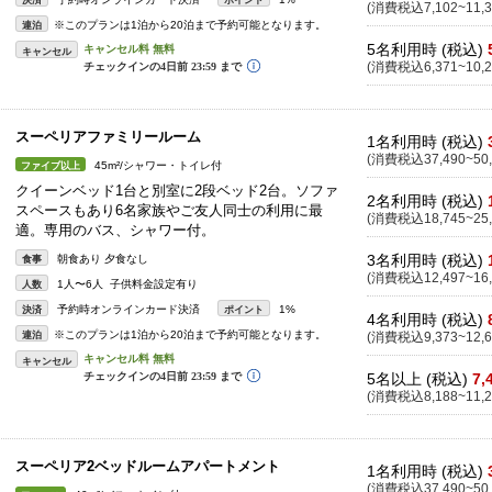
決済
ポイント
(消費税込7,102~11,3
※このプランは1泊から20泊まで予約可能となります。
連泊
5名利用時 (税込)
キャンセル
(消費税込6,371~10,2
スーペリアファミリールーム
1名利用時 (税込)
(消費税込37,490~50,
45m²/シャワー・トイレ付
ファイブ以上
クイーンベッド1台と別室に2段ベッド2台。ソファ
2名利用時 (税込)
スペースもあり6名家族やご友人同士の利用に最
(消費税込18,745~25,
適。専用のバス、シャワー付。
3名利用時 (税込)
朝食あり 夕食なし
食事
(消費税込12,497~16,
1人〜6人 子供料金設定有り
人数
予約時オンラインカード決済
1%
決済
ポイント
4名利用時 (税込)
※このプランは1泊から20泊まで予約可能となります。
連泊
(消費税込9,373~12,6
キャンセル
5名以上 (税込)
7,
(消費税込8,188~11,2
スーペリア2ベッドルームアパートメント
1名利用時 (税込)
(消費税込37,490~50,