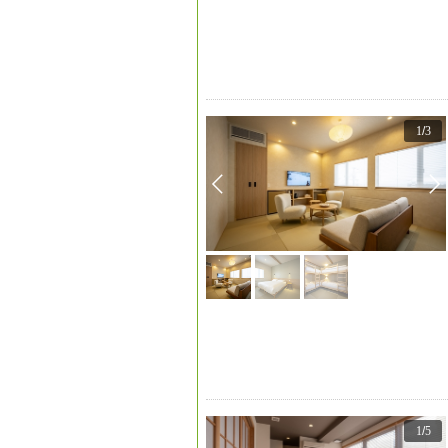
1
/
3
1
/
5