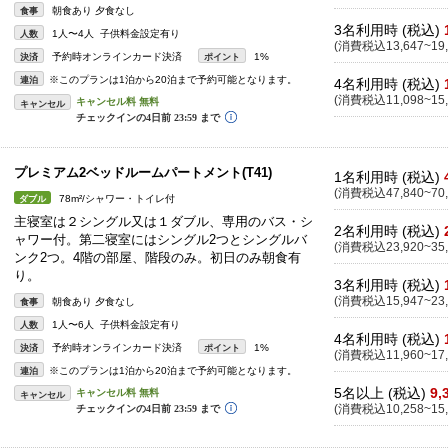
朝食あり 夕食なし
食事
3名利用時 (税込)
1人〜4人 子供料金設定有り
人数
(消費税込13,647~19,
予約時オンラインカード決済
1%
決済
ポイント
※このプランは1泊から20泊まで予約可能となります。
連泊
4名利用時 (税込)
(消費税込11,098~15,
キャンセル
プレミアム2ベッドルームパートメント(T41)
1名利用時 (税込)
(消費税込47,840~70,
78m²/シャワー・トイレ付
ダブル
主寝室は２シングル又は１ダブル、専用のバス・シ
2名利用時 (税込)
ャワー付。第二寝室にはシングル2つとシングルバ
(消費税込23,920~35,
ンク2つ。4階の部屋、階段のみ。初日のみ朝食有
り。
3名利用時 (税込)
(消費税込15,947~23,
朝食あり 夕食なし
食事
1人〜6人 子供料金設定有り
人数
4名利用時 (税込)
予約時オンラインカード決済
1%
決済
ポイント
(消費税込11,960~17,
※このプランは1泊から20泊まで予約可能となります。
連泊
5名以上 (税込)
9,
キャンセル
(消費税込10,258~15,