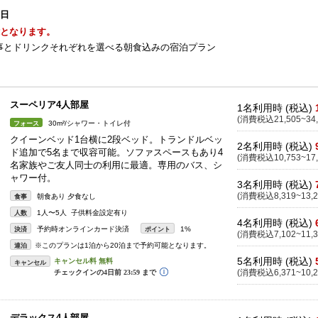
1日
能となります。
事とドリンクそれぞれを選べる朝食込みの宿泊プラン
スーペリア4人部屋
1名利用時 (税込)
(消費税込21,505~34,
30m²/シャワー・トイレ付
フォース
クイーンベッド1台横に2段ベッド。トランドルベッ
2名利用時 (税込)
ド追加で5名まで収容可能。ソファスペースもあり4
(消費税込10,753~17,
名家族やご友人同士の利用に最適。専用のバス、シ
ャワー付。
3名利用時 (税込)
(消費税込8,319~13,2
朝食あり 夕食なし
食事
1人〜5人 子供料金設定有り
人数
4名利用時 (税込)
予約時オンラインカード決済
1%
決済
ポイント
(消費税込7,102~11,3
※このプランは1泊から20泊まで予約可能となります。
連泊
5名利用時 (税込)
キャンセル
(消費税込6,371~10,2
デラックス4人部屋