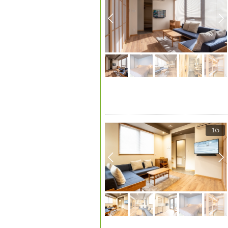
1
/
5