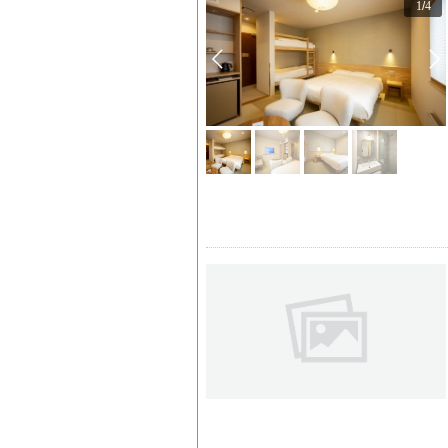
1
/
4