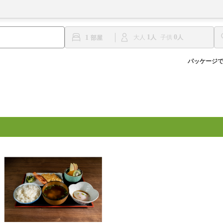
1
0
1
大人
子供
パッケージ