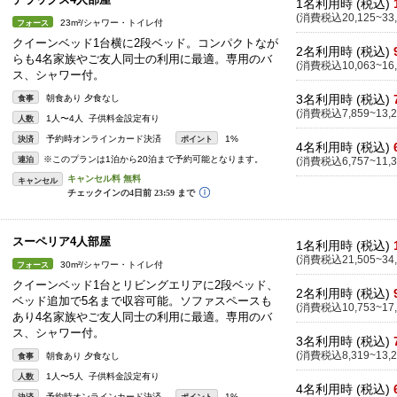
1名利用時 (税込)
(消費税込20,125~33,
23m²/シャワー・トイレ付
フォース
クイーンベッド1台横に2段ベッド。コンパクトなが
2名利用時 (税込)
らも4名家族やご友人同士の利用に最適。専用のバ
(消費税込10,063~16,
ス、シャワー付。
3名利用時 (税込)
朝食あり 夕食なし
食事
(消費税込7,859~13,2
1人〜4人 子供料金設定有り
人数
予約時オンラインカード決済
1%
決済
ポイント
4名利用時 (税込)
※このプランは1泊から20泊まで予約可能となります。
連泊
(消費税込6,757~11,3
キャンセル
スーペリア4人部屋
1名利用時 (税込)
(消費税込21,505~34,
30m²/シャワー・トイレ付
フォース
クイーンベッド1台とリビングエリアに2段ベッド、
2名利用時 (税込)
ベッド追加で5名まで収容可能。ソファスペースも
(消費税込10,753~17,
あり4名家族やご友人同士の利用に最適。専用のバ
ス、シャワー付。
3名利用時 (税込)
(消費税込8,319~13,2
朝食あり 夕食なし
食事
1人〜5人 子供料金設定有り
人数
4名利用時 (税込)
予約時オンラインカード決済
1%