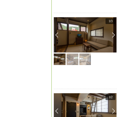
1
/
3
1
/
2