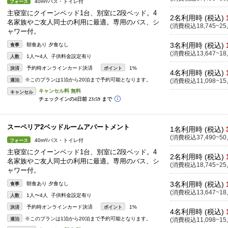
40m²/バス・トイレ付
フォース
主寝室にクイーンベッド1台、別室に2段ベッド。4
2名利用時 (税込)
名家族やご友人同士の利用に最適。専用のバス、シ
(消費税込18,745~25,
ャワー付。
3名利用時 (税込)
朝食あり 夕食なし
食事
(消費税込13,647~18,
1人〜4人 子供料金設定有り
人数
予約時オンラインカード決済
1%
決済
ポイント
4名利用時 (税込)
※このプランは1泊から20泊まで予約可能となります。
連泊
(消費税込11,098~15,
キャンセル
スーペリア2ベッドルームアパートメント
1名利用時 (税込)
(消費税込37,490~50,
40m²/バス・トイレ付
フォース
主寝室にクイーンベッド1台、別室に2段ベッド。4
2名利用時 (税込)
名家族やご友人同士の利用に最適。専用のバス、シ
(消費税込18,745~25,
ャワー付。
3名利用時 (税込)
朝食あり 夕食なし
食事
(消費税込13,647~18,
1人〜4人 子供料金設定有り
人数
予約時オンラインカード決済
1%
決済
ポイント
4名利用時 (税込)
※このプランは1泊から20泊まで予約可能となります。
連泊
(消費税込11,098~15,