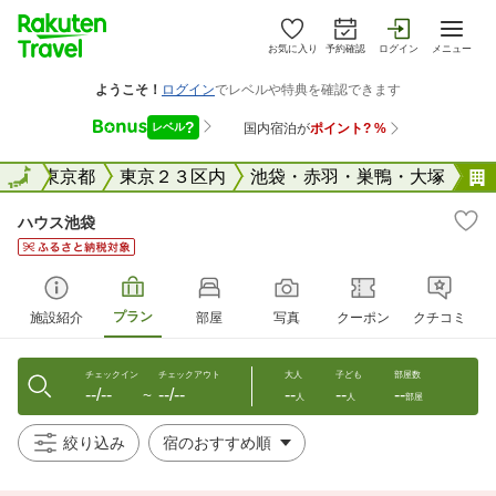
お気に入り
予約確認
ログイン
メニュー
全国
全国
東京都
東京２３区内
池袋・赤羽・巣鴨・大塚
ハウス池袋
プラン
施設紹介
部屋
写真
クーポン
クチコミ
チェックイン
チェックアウト
大人
子ども
部屋数
--/--
--/--
--
--
--
〜
人
人
部屋
絞り込み