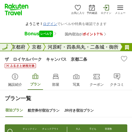
お気に入り
予約確認
ログイン
メニュー
全国
全国
京都府
京都
河原町・四条烏丸・二条城・御所
ザ ロイヤルパーク キャンバス 京都二条
プラン
施設紹介
部屋
写真
クーポン
クチコミ
プラン一覧
宿泊プラン
航空券付宿泊プラン
JR付き宿泊プラン
チェックイン
チェックアウト
大人
子ども
部屋数