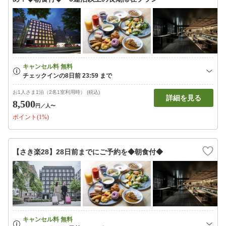
お1人さま1泊（2名1室利用時） (税込)
詳細を見る
8,500
円
／人〜
ポイント(1%)
【さき楽28】28日前までにご予約を◆朝食付◆