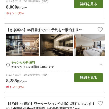
お1人さま1泊（2名1室利用時） (税込)
詳細を見る
8,000
円
／人〜
ポイント(1%)
【さき楽45】45日前までにご予約を〜素泊まり〜
お1人さま1泊（2名1室利用時） (税込)
詳細を見る
8,285
円
／人〜
ポイント(1%)
【5泊以上x連泊】ワーケーションやお試し移住にもおすす
め！◆朝食付◆〜5連泊以上の長期滞在プラン〜