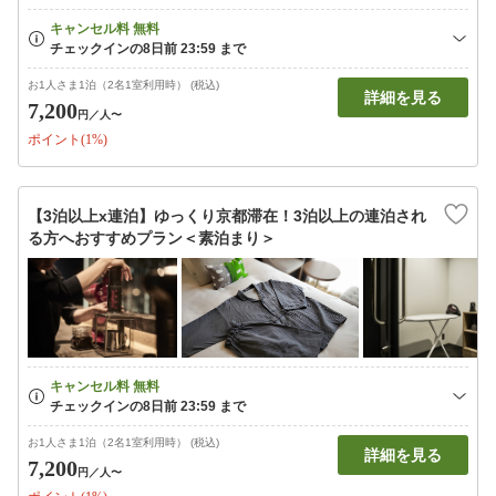
お1人さま1泊（2名1室利用時） (税込)
詳細を見る
7,200
円
／人〜
ポイント(1%)
【3泊以上x連泊】ゆっくり京都滞在！3泊以上の連泊され
る方へおすすめプラン＜素泊まり＞
お1人さま1泊（2名1室利用時） (税込)
詳細を見る
7,200
円
／人〜