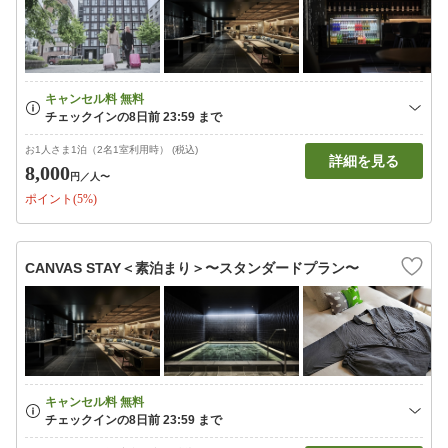
お1人さま1泊（2名1室利用時） (税込)
詳細を見る
8,000
円
／人〜
ポイント(5%)
CANVAS STAY＜素泊まり＞〜スタンダードプラン〜