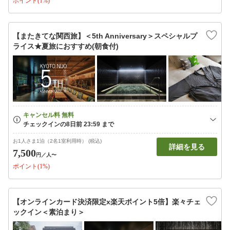
ポイント(1%)
【またきてな関西旅】＜5th Anniversary＞スペシャルプ
ライス★夏旅におすすめ(朝食付)
お1人さま1泊（2名1室利用時） (税込)
詳細を見る
7,500
円
／人〜
ポイント(1%)
【オンラインカード決済限定x楽天ポイント5倍】楽々チェ
ックイン＜素泊まり＞