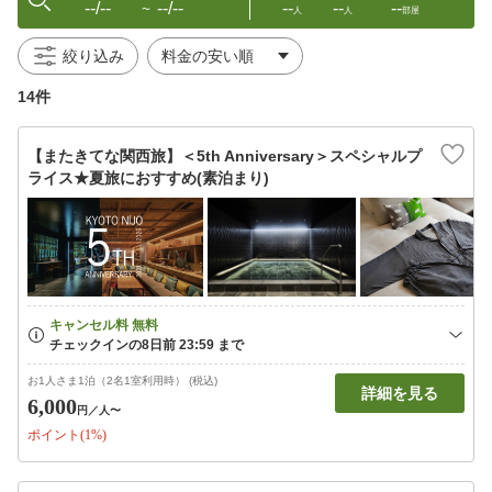
--/--
--/--
--
--
--
〜
人
人
部屋
絞り込み
14件
【またきてな関西旅】＜5th Anniversary＞スペシャルプ
ライス★夏旅におすすめ(素泊まり)
お1人さま1泊（2名1室利用時） (税込)
詳細を見る
6,000
円
／人〜
ポイント(1%)