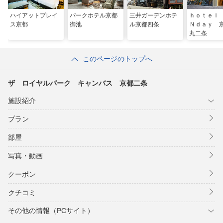
ハイアットプレイ
パークホテル京都
三井ガーデンホテ
ｈｏｔｅｌ
ス京都
御池
ル京都四条
Ｎｄａｙ 
丸二条
このページのトップへ
ザ ロイヤルパーク キャンバス 京都二条
施設紹介
プラン
部屋
写真・動画
クーポン
クチコミ
その他の情報（PCサイト）