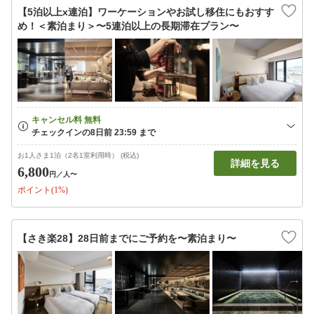
【5泊以上x連泊】ワーケーションやお試し移住にもおすす
め！＜素泊まり＞〜5連泊以上の長期滞在プラン〜
お1人さま1泊（2名1室利用時） (税込)
詳細を見る
6,800
円
／人〜
ポイント(1%)
【さき楽28】28日前までにご予約を〜素泊まり〜