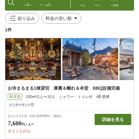
--/--
--/--
--
--
--
〜
人
人
部屋
絞り込み
1件
お寺まるまる1棟貸切 庫裏＆離れ＆本堂 BBQ設備完備
和洋室
100m²/1人〜10人
シャワー・トイレ付
禁煙
インターネット可
お1人さま1泊（5名1室利用時） (税込)
詳細を見る
7,600
円
／人〜
ポイント(1%)