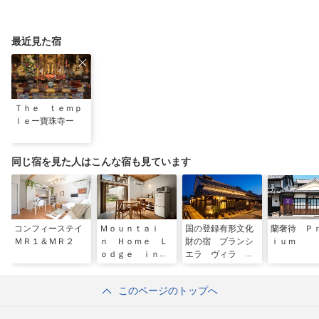
最近見た宿
Ｔｈｅ ｔｅｍｐ
ｌｅー寶珠寺ー
同じ宿を見た人はこんな宿も見ています
コンフィーステイ
Ｍｏｕｎｔａｉ
国の登録有形文化
蘭奢待 Ｐ
ＭＲ１＆ＭＲ２
ｎ Ｈｏｍｅ Ｌ
財の宿 ブランシ
ｉｕｍ
ｏｄｇｅ ｉｎ
エラ ヴィラ 明
Ｄｅｅｒ Ｐａｒ
日香
ｋ
このページのトップへ