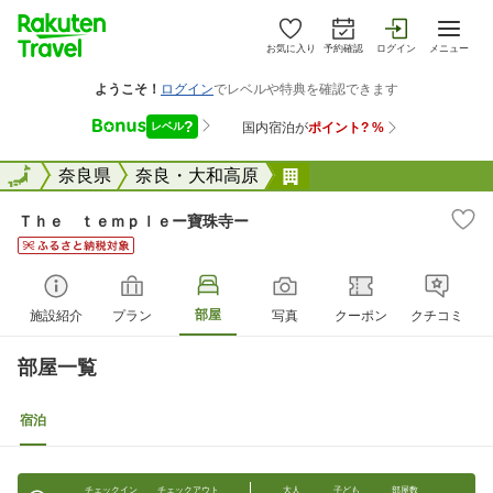
お気に入り
予約確認
ログイン
メニュー
全国
全国
奈良県
奈良・大和高原
Ｔｈｅ ｔｅｍｐｌｅ
Ｔｈｅ ｔｅｍｐｌｅー寶珠寺ー
部屋
施設紹介
プラン
写真
クーポン
クチコミ
部屋一覧
宿泊
チェックイン
チェックアウト
大人
子ども
部屋数