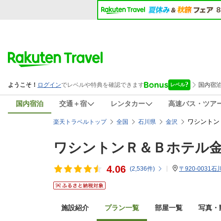
国内宿泊
交通＋宿
レンタカー
高速バス・ツア
ワシントン
楽天トラベルトップ
全国
石川県
金沢
ワシントンＲ＆Ｂホテル
4.06
(
2,536
件)
〒920-0031
施設紹介
プラン一覧
部屋一覧
写真・動