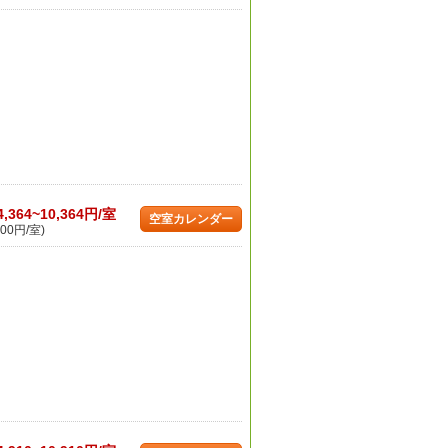
4,364~10,364円/室
空室カレンダー
00円/室)