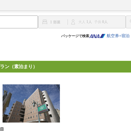
1
0
1
大人
子供
航空券+宿泊
パッケージで検索
ラン（素泊まり）
8日