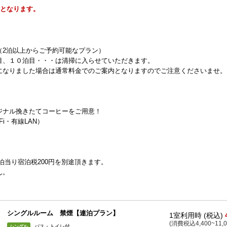
能となります。
（2泊以上からご予約可能なプラン）
目、１０泊目・・・は清掃に入らせていただきます。
になりました場合は通常料金でのご案内となりますのでご注意くださいませ。
ジナル挽きたてコーヒーをご用意！
i・有線LAN）
1泊当り宿泊税200円を別途頂きます。
ん。
シングルルーム 禁煙【連泊プラン】
1室利用時 (税込)
(消費税込4,400~11,0
バス・トイレ付
シングル