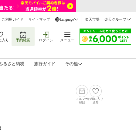
ご利用ガイド
サイトマップ
Language
楽天市場
楽天グループ
に入り
予約確認
ログイン
メニュー
ふるさと納税
旅行ガイド
その他
メルマガ
お気に入り
登録
追加
覧