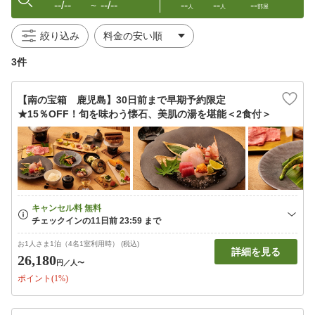
--/--
--/--
--
--
--
〜
人
人
部屋
絞り込み
3件
【南の宝箱 鹿児島】30日前まで早期予約限定
★15％OFF！旬を味わう懐石、美肌の湯を堪能＜2食付＞
お1人さま1泊（4名1室利用時） (税込)
詳細を見る
26,180
円
／人〜
ポイント(1%)