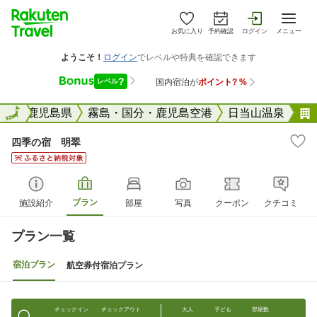
お気に入り
予約確認
ログイン
メニュー
全国
全国
鹿児島県
霧島・国分・鹿児島空港
日当山温泉
四季の宿 明翠
プラン
施設紹介
部屋
写真
クーポン
クチコミ
プラン一覧
宿泊プラン
航空券付宿泊プラン
チェックイン
チェックアウト
大人
子ども
部屋数