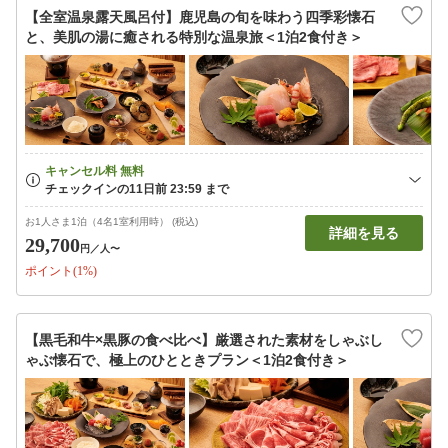
【全室温泉露天風呂付】鹿児島の旬を味わう四季彩懐石
と、美肌の湯に癒される特別な温泉旅＜1泊2食付き＞
お1人さま1泊（4名1室利用時） (税込)
詳細を見る
29,700
円
／人〜
ポイント(1%)
【黒毛和牛×黒豚の食べ比べ】厳選された素材をしゃぶし
ゃぶ懐石で、極上のひとときプラン＜1泊2食付き＞