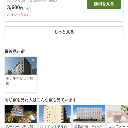
お1人さま1泊（5名1室利用時） (税込)
詳細を見る
3,600
円
／人〜
ポイント(1%)
もっと見る
最近見た宿
ホテルアゼリア加
古川
同じ宿を見た人はこんな宿も見ています
スーパーホテル加
スマイルホテル西
黒松の湯 たびの
コンフォー