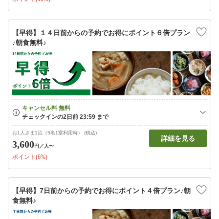
【早得】１４日前からの予約でお得にポイント６倍プラン
♪朝食無料♪
お1人さま1泊（5名1室利用時） (税込)
詳細を見る
3,600
円
／人〜
ポイント(6%)
【早得】7日前からの予約でお得にポイント４倍プラン♪朝
食無料♪