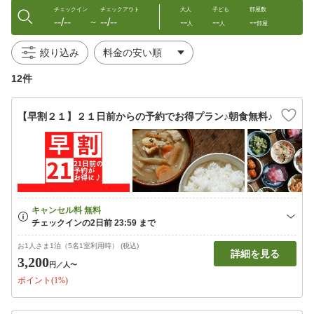
チェックイン
チェックアウト
大人
子ども
部屋数
--/--
--/--
--
--
--
〜
人
人
部屋
絞り込み
12件
【早割２１】２１日前からの予約でお得プラン♪朝食無料♪
お1人さま1泊（5名1室利用時） (税込)
詳細を見る
3,200
円
／人〜
ポイント(1%)