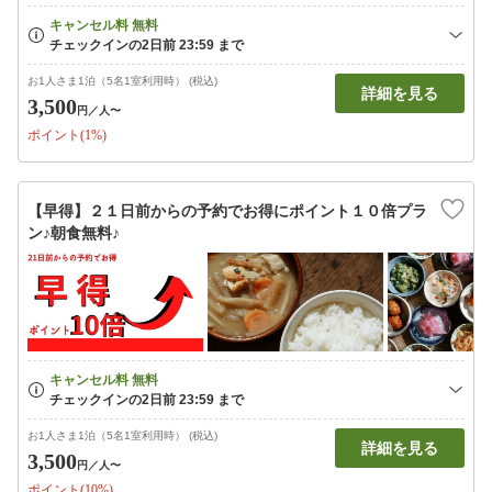
お1人さま1泊（5名1室利用時） (税込)
詳細を見る
3,500
円
／人〜
ポイント(1%)
【早得】２１日前からの予約でお得にポイント１０倍プラ
ン♪朝食無料♪
お1人さま1泊（5名1室利用時） (税込)
詳細を見る
3,500
円
／人〜
ポイント(10%)