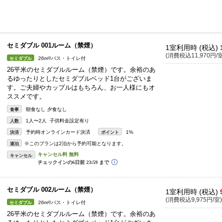
セミダブル 001ルーム（禁煙）
1室利用時 (税込)
(消費税込11,970円/室
26m²/バス・トイレ付
セミダブル
26平米のセミダブルルーム（禁煙）です。余裕のあ
るゆったりとしたセミダブルベッド1台がございま
す。ご夫婦やカップルはもちろん、お一人様にもオ
ススメです。
朝食なし 夕食なし
食事
1人〜2人 子供料金設定有り
人数
予約時オンラインカード決済
1%
決済
ポイント
※このプランは2泊から予約可能となります。
連泊
キャンセル
セミダブル 002ルーム（禁煙）
1室利用時 (税込)
(消費税込9,975円/室)
26m²/バス・トイレ付
セミダブル
26平米のセミダブルルーム（禁煙）です。余裕のあ