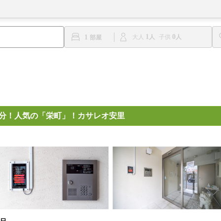
1
0
1
大人
子供
5分！人気の「栄町」！カサレオ安里