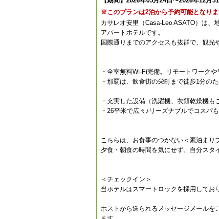
【期間】2026年05月24日〜2026年12月3
※このプランは2泊から予約可能となりま
カサレオ安里（Casa-Leo ASAT
アパートホテルです。
国際通りまでのアクセスも抜群で、観光
・全室無料Wi-Fi完備。リモートワー
・那覇は、飲食街の栄町まで徒歩1分の
・充実した設備（洗濯機、衣類乾燥機も
・26平米で広々♪リーズナブルでコスパ
こちらは、お食事のつかない＜素泊まり
夕食・朝食の時間を気にせず、自分スタ
＜チェックイン＞
当ホテルはスマートロックを採用してお
ホストから送られるメッセージメールを
ます。