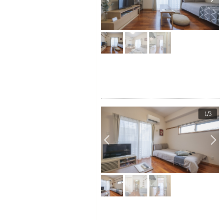
1
/
3