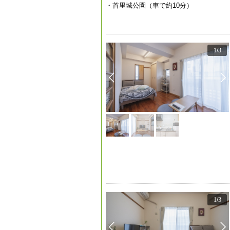
・首里城公園（車で約10分）
1
/
3
1
/
3