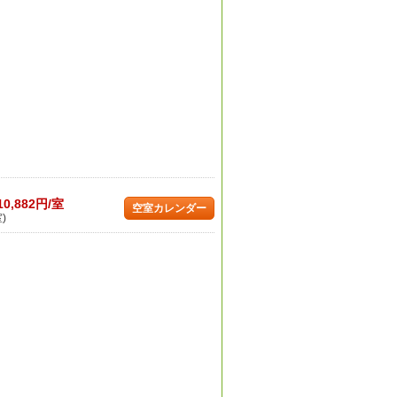
10,882円/室
空室カレンダー
)