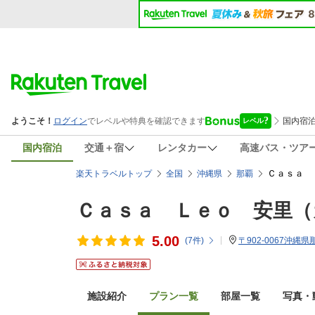
国内宿泊
交通＋宿
レンタカー
高速バス・ツア
Ｃａｓａ 
楽天トラベルトップ
全国
沖縄県
那覇
Ｃａｓａ Ｌｅｏ 安里（
5.00
(
7
件)
〒902-0067沖縄県
施設紹介
プラン一覧
部屋一覧
写真・動