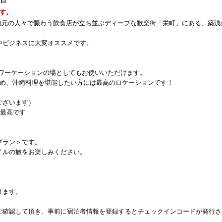
1日
す。
O）は、地元の人々で賑わう飲食店が立ち並ぶディープな歓楽街「栄町」にある、築浅
やビジネスに大変オススメです。
クやワーケーションの場としてもお使いいただけます。
ため、沖縄料理を堪能したい方には最高のロケーションです！
ございます）
も最高です
プラン＞です。
イルの旅をお楽しみください。
ります。
ご確認して頂き、事前に宿泊者情報を登録するとチェックインコードが発行さ