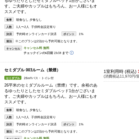
るゆったりとしたセミダブルベッド1台がございま
す。ご夫婦やカップルはもちろん、お一人様にもオ
ススメです。
朝食なし 夕食なし
食事
1人〜2人 子供料金設定有り
人数
予約時オンラインカード決済
1%
決済
ポイント
※このプランは2泊から予約可能となります。
連泊
キャンセル
セミダブル 003ルーム（禁煙）
1室利用時 (税込)
(消費税込11,970円/室
26m²/バス・トイレ付
セミダブル
26平米のセミダブルルーム（禁煙）です。余裕のあ
るゆったりとしたセミダブルベッド1台がございま
す。ご夫婦やカップルはもちろん、お一人様にもオ
ススメです。
朝食なし 夕食なし
食事
1人〜2人 子供料金設定有り
人数
予約時オンラインカード決済
1%
決済
ポイント
※このプランは2泊から予約可能となります。
連泊