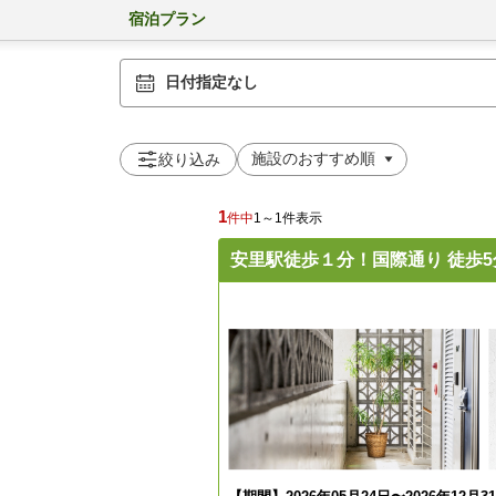
宿泊プラン
日付指定なし
絞り込み
1
件中
1～1件表示
安里駅徒歩１分！国際通り 徒歩