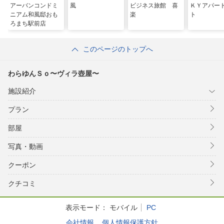
アーバンコンドミ
風
ビジネス旅館 喜
ＫＹアパー
ニアム和風邸おも
楽
ト
ろまち駅前店
このページのトップへ
わらゆんＳｏ〜ヴィラ壺屋〜
施設紹介
プラン
部屋
写真・動画
クーポン
クチコミ
表示モード：
モバイル
PC
会社情報
個人情報保護方針