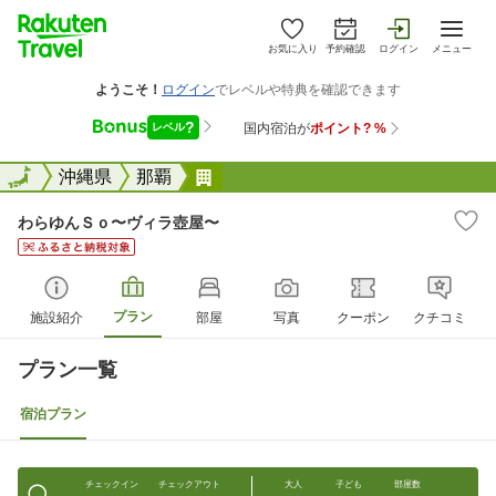
お気に入り
予約確認
ログイン
メニュー
全国
全国
沖縄県
那覇
わらゆんＳｏ〜ヴィラ壺屋〜
わらゆんＳｏ〜ヴィラ壺屋〜
プラン
施設紹介
部屋
写真
クーポン
クチコミ
プラン一覧
宿泊プラン
チェックイン
チェックアウト
大人
子ども
部屋数