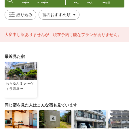
--/--
--/--
--
--
--
〜
人
人
部屋
絞り込み
大変申し訳ありませんが、現在予約可能なプランがありません。
最近見た宿
わらゆんＳｏ〜ヴ
ィラ壺屋〜
同じ宿を見た人はこんな宿も見ています