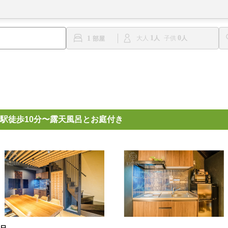
1
0
1
大人
子供
駅徒歩10分〜露天風呂とお庭付き