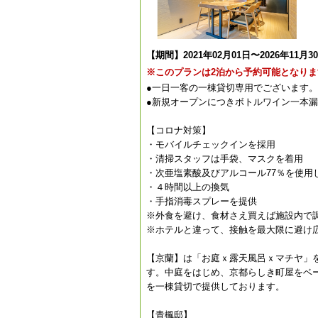
【期間】2021年02月01日〜2026年11月3
※このプランは2泊から予約可能となりま
●一日一客の一棟貸切専用でございます。
●新規オープンにつきボトルワイン一本
【コロナ対策】
・モバイルチェックインを採用
・清掃スタッフは手袋、マスクを着用
・次亜塩素酸及びアルコール77％を使用
・４時間以上の換気
・手指消毒スプレーを提供
※外食を避け、食材さえ買えば施設内で
※ホテルと違って、接触を最大限に避け
【京蘭】は「お庭ｘ露天風呂ｘマチヤ」
す。中庭をはじめ、京都らしき町屋をベ
を一棟貸切で提供しております。
【青楓邸】