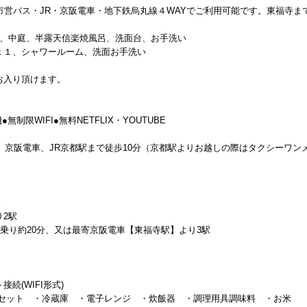
市営バス・JR・京阪電車・地下鉄烏丸線４WAYでご利用可能です。東福寺ま
室）、中庭、半露天信楽焼風呂、洗面台、お手洗い
ｘ１、シャワールーム、洗面お手洗い
お入り頂けます。
限WIFI●無料NETFLIX・YOUTUBE
、京阪電車、JR京都駅まで徒歩10分（京都駅よりお越しの際はタクシーワン
分
2駅
に乗り約20分、又は最寄京阪電車【東福寺駅】より3駅
続(WIFI形式)
茶セット ・冷蔵庫 ・電子レンジ ・炊飯器 ・調理用具調味料 ・お米