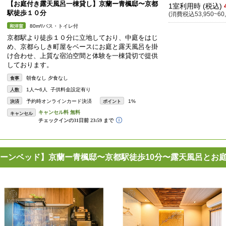
【お庭付き露天風呂一棟貸し】京蘭ー青楓邸〜京都
1室利用時 (税込)
駅徒歩１０分
(消費税込53,950~60,
80m²/バス・トイレ付
和洋室
京都駅より徒歩１０分に立地しており、中庭をはじ
め、京都らしき町屋をベースにお庭と露天風呂を掛
け合わせ、上質な宿泊空間と体験を一棟貸切で提供
しております。
朝食なし 夕食なし
食事
1人〜6人 子供料金設定有り
人数
予約時オンラインカード決済
1%
決済
ポイント
キャンセル
ーンベッド】京蘭ー青楓邸〜京都駅徒歩10分〜露天風呂とお