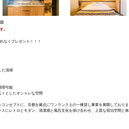
0日
す。
漏れなくプレゼント！！！
した清掃
調理可能
広々としたオシャレな空間
をコンセプトに、京都を拠点にワンランク上の一棟貸し事業を展開しておりま
ースにレトロとモダン、清潔感と風呂文化を掛け合わせ、上質な宿泊空間と体