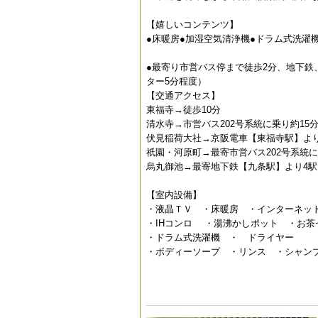
【嬉しいコンテンツ】
●床暖房●加湿空気清浄機●ドラム式洗濯機●無制
●最寄り市営バス停まで徒歩2分、地下鉄
ター5分程度）
【交通アクセス】
東福寺→徒歩10分
清水寺→市営バス202号系統に乗り約15
伏見稲荷大社→京阪電車【東福寺駅】より
祇園・河原町→最寄市営バス202号系統
烏丸御池→最寄地下鉄【九条駅】より4駅
【室内設備】
・液晶ＴＶ ・床暖房 ・インターネット接
・IHコンロ ・湯沸かしポット ・お
・ドラム式洗濯機 ・ ドライヤー
・ボディーソープ ・リンス ・シャ