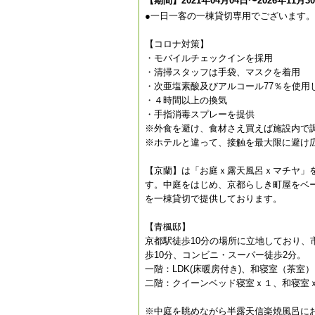
【期間】2021年04月04日〜2026年11月3
●一日一客の一棟貸切専用でございます。
【コロナ対策】
・モバイルチェックインを採用
・清掃スタッフは手袋、マスクを着用
・次亜塩素酸及びアルコール77％を使用
・４時間以上の換気
・手指消毒スプレーを提供
※外食を避け、食材さえ買えば施設内で
※ホテルと違って、接触を最大限に避け
【京蘭】は「お庭ｘ露天風呂ｘマチヤ」
す。中庭をはじめ、京都らしき町屋をベ
を一棟貸切で提供しております。
【青楓邸】
京都駅徒歩10分の場所に立地しており、
歩10分、コンビニ・スーパー徒歩2分。
一階：LDK(床暖房付き)、和寝室（茶
二階：クイーンベッド寝室ｘ１、和寝室
※中庭を眺めながら半露天信楽焼風呂に