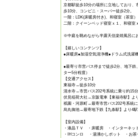
京都駅徒歩10分の場所に立地しており、
歩10分、コンビニ・スーパー徒歩2分。
一階：LDK(床暖房付き)、和寝室（茶
二階：クイーンベッド寝室ｘ１、和寝室
※中庭を眺めながら半露天信楽焼風呂に
【嬉しいコンテンツ】
●床暖房●加湿空気清浄機●ドラム式洗濯機●無制
●最寄り市営バス停まで徒歩2分、地下鉄
ター5分程度）
【交通アクセス】
東福寺→徒歩10分
清水寺→市営バス202号系統に乗り約15
伏見稲荷大社→京阪電車【東福寺駅】より
祇園・河原町→最寄市営バス202号系統
烏丸御池→最寄地下鉄【九条駅】より4駅
【室内設備】
・液晶ＴＶ ・床暖房 ・インターネット接
・IHコンロ ・湯沸かしポット ・お