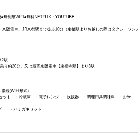
限WIFI●無料NETFLIX・YOUTUBE
、京阪電車、JR京都駅まで徒歩10分（京都駅よりお越しの際はタクシーワン
分
2駅
に乗り約20分、又は最寄京阪電車【東福寺駅】より3駅
続(WIFI形式)
茶セット ・冷蔵庫 ・電子レンジ ・炊飯器 ・調理用具調味料 ・お米
ンプー ・ハミガキセット