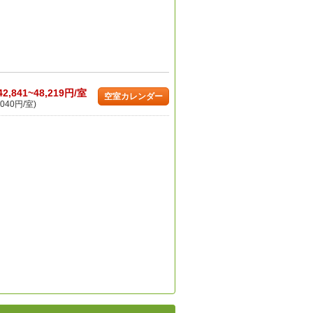
42,841~48,219円/室
空室カレンダー
040円/室)