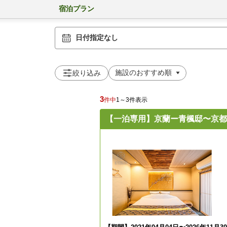
宿泊プラン
日付指定なし
絞り込み
3
件中
1～3件表示
【一泊専用】京蘭ー青楓邸〜京都