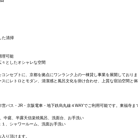
0日
した清掃
調理可能
広々としたオシャレな空間
をコンセプトに、京都を拠点にワンランク上の一棟貸し事業を展開しておりま
ースにレトロとモダン、清潔感と風呂文化を掛け合わせ、上質な宿泊空間と体
市営バス・JR・京阪電車・地下鉄烏丸線４WAYでご利用可能です。東福寺ま
室）、中庭、半露天信楽焼風呂、洗面台、お手洗い
ｘ１、シャワールーム、洗面お手洗い
お入り頂けます。