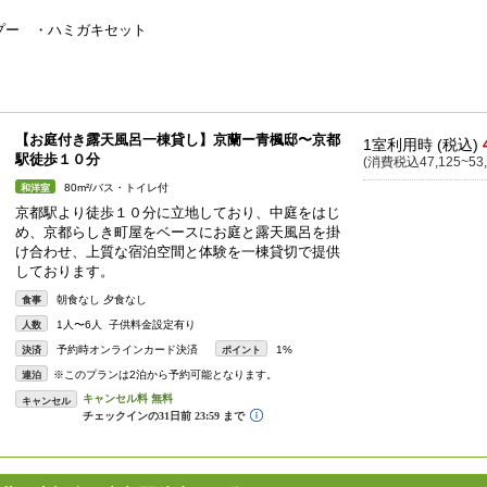
ンプー ・ハミガキセット
【お庭付き露天風呂一棟貸し】京蘭ー青楓邸〜京都
1室利用時 (税込)
駅徒歩１０分
(消費税込47,125~53,
80m²/バス・トイレ付
和洋室
京都駅より徒歩１０分に立地しており、中庭をはじ
め、京都らしき町屋をベースにお庭と露天風呂を掛
け合わせ、上質な宿泊空間と体験を一棟貸切で提供
しております。
朝食なし 夕食なし
食事
1人〜6人 子供料金設定有り
人数
予約時オンラインカード決済
1%
決済
ポイント
※このプランは2泊から予約可能となります。
連泊
キャンセル