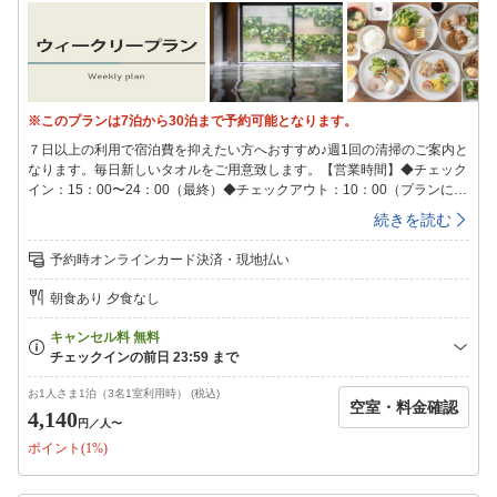
24時となっております。24時を過ぎますとキャンセル扱いとなり、キャ
ンセル料が100％発生いたしますのでご注意ください。また、フロントも
24時で営業終了致します。
※このプランは7泊から30泊まで予約可能となります。
７日以上の利用で宿泊費を抑えたい方へおすすめ♪週1回の清掃のご案内と
なります。毎日新しいタオルをご用意致します。【営業時間】◆チェック
イン：15：00〜24：00（最終）◆チェックアウト：10：00（プランに準
ずる）■共通サービス■◆天然温泉海道の湯入浴時間(男女別)15:00〜翌
続きを読む
9:00◆ウェルカムバーソフトドリンクやワイン・カクテルなどのアルコー
ル類が飲み放題！※ドリンクの種類は変更の可能性がございます。予めご
予約時オンラインカード決済・現地払い
了承下さい。営業時間15:00〜21:00◆全館健康イオン水を完備♪◆LOHAS
な健康朝食を無料でご用意毎朝出来たてサクサクの香り高い焼きたてパン
朝食あり 夕食なし
や、オーガニック野菜のサラダ、日替わりのおかずやご当地メニューなど
をビュッフェ形式でご用意しております。朝食時間【月〜土】6:30〜
8:30【日・祝】6:30〜9:00◆スーパーホテルオリジナルアメニティをもれ
なくプレゼント♪◆８種類から選べる快眠枕チェックイン時にフロントで
枕をお選びいただけます！（先着順）◆駐車場111台（先着順）無料※自
お1人さま1泊（3名1室利用時） (税込)
空室・料金確認
転車用の青空駐輪場をご用意しております。館内へは収納バックでの持ち
4,140
円
／人〜
運びをお願いいたします。■アクセス所要目安時間■〇ＪＲ今治駅より徒歩
ポイント(1%)
19分。〇西瀬戸自動車道今治ＩＣより車で約11分。【ご連泊中の清掃】
SDGsへの取り組みの一環として連泊中の客室清掃について「清掃なし」
を基本とさせていただいております。新しいタオル類、オリジナルミネラ