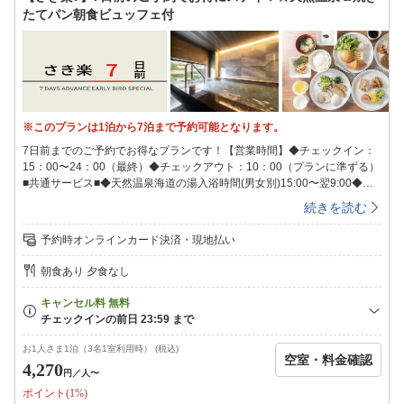
カードを客室ドアにご貼付ください。※衛生上の観点より4日に一度10
たてパン朝食ビュッフェ付
時〜15時の間清掃を実施いたします。清掃の間お部屋にご滞在頂くことは
できません。最終チェックインは24時となっております。24時を過ぎま
すとキャンセル扱いとなり、キャンセル料が100％発生いたしますのでご
注意ください。また、フロントも24時で営業終了致します。
※このプランは1泊から7泊まで予約可能となります。
7日前までのご予約でお得なプランです！【営業時間】◆チェックイン：
15：00〜24：00（最終）◆チェックアウト：10：00（プランに準ずる）
■共通サービス■◆天然温泉海道の湯入浴時間(男女別)15:00〜翌9:00◆ウ
ェルカムバーソフトドリンクやワイン・カクテルなどのアルコール類が飲
続きを読む
み放題！※ドリンクの種類は変更の可能性がございます。予めご了承下さ
い。営業時間15:00〜21:00◆LOHASな健康朝食を無料でご用意毎朝出来
予約時オンラインカード決済・現地払い
たてサクサクの香り高い焼きたてパンや、オーガニック野菜のサラダ、日
替わりのおかずやご当地メニューなどをビュッフェ形式でご用意しており
朝食あり 夕食なし
ます。朝食時間【月〜土】6:30〜8:30【日・祝】6:30〜9:00◆スーパーホ
テルオリジナルアメニティをもれなくプレゼント♪◆８種類から選べる快
眠枕チェックイン時にフロントで枕をお選びいただけます！（先着順）◆
駐車場111台（先着順）無料※自転車用の青空駐輪場をご用意しておりま
す。館内へは収納バックでの持ち運びをお願いいたします。■アクセス所
お1人さま1泊（3名1室利用時） (税込)
空室・料金確認
要目安時間■〇ＪＲ今治駅より徒歩19分。〇西瀬戸自動車道今治ＩＣより
4,270
円
／人〜
車で約11分。＜空港＞〇松山空港・・・松山空港より電車にて今治駅へ
ポイント(1%)
80分。【ご連泊中の清掃】SDGsへの取り組みの一環として連泊中の客室