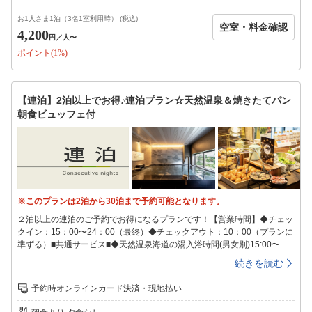
駐車場111台（先着順）無料※自転車用の青空駐輪場をご用意しておりま
す。館内へは収納バックでの持ち運びをお願いいたします。■アクセス所
お1人さま1泊（3名1室利用時） (税込)
空室・料金確認
要目安時間■〇ＪＲ今治駅より徒歩19分。〇西瀬戸自動車道今治ＩＣより
4,200
円
／人〜
車で約11分。＜空港＞〇松山空港・・・松山空港より電車にて今治駅へ
ポイント(1%)
80分。【ご連泊中の清掃】SDGsへの取り組みの一環として連泊中の客室
清掃について「清掃なし」を基本とさせていただいております。新しいタ
オル類、オリジナルミネラルウォーターをドアの前にご用意させていただ
きます。清掃をご希望のお客様は朝10時までに「清掃希望」のマグネット
【連泊】2泊以上でお得♪連泊プラン☆天然温泉＆焼きたてパン
カードを客室ドアにご貼付ください。※衛生上の観点より4日に一度10
朝食ビュッフェ付
時〜15時の間清掃を実施いたします。清掃の間お部屋にご滞在頂くことは
できません。最終チェックインは24時となっております。24時を過ぎま
すとキャンセル扱いとなり、キャンセル料が100％発生いたしますのでご
注意ください。また、フロントも24時で営業終了致します。
※このプランは2泊から30泊まで予約可能となります。
２泊以上の連泊のご予約でお得になるプランです！【営業時間】◆チェッ
クイン：15：00〜24：00（最終）◆チェックアウト：10：00（プランに
準ずる）■共通サービス■◆天然温泉海道の湯入浴時間(男女別)15:00〜翌
9:00◆ウェルカムバーソフトドリンクやワイン・カクテルなどのアルコー
続きを読む
ル類が飲み放題！※ドリンクの種類は変更の可能性がございます。予めご
了承下さい。営業時間15:00〜21:00◆全館健康イオン水を完備♪◆LOHAS
予約時オンラインカード決済・現地払い
な健康朝食を無料でご用意毎朝出来たてサクサクの香り高い焼きたてパン
や、オーガニック野菜のサラダ、日替わりのおかずやご当地メニューなど