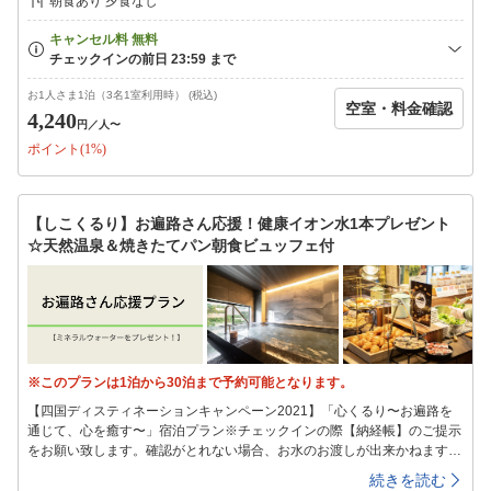
朝食あり 夕食なし
をビュッフェ形式でご用意しております。朝食時間【月〜土】6:30〜
8:30【日・祝】6:30〜9:00◆スーパーホテルオリジナルアメニティをもれ
なくプレゼント♪◆８種類から選べる快眠枕チェックイン時にフロントで
枕をお選びいただけます！（先着順）◆駐車場111台（先着順）無料※自
転車用の青空駐輪場をご用意しております。館内へは収納バックでの持ち
お1人さま1泊（3名1室利用時） (税込)
空室・料金確認
運びをお願いいたします。■アクセス所要目安時間■〇ＪＲ今治駅より徒歩
4,240
円
／人〜
19分。〇西瀬戸自動車道今治ＩＣより車で約11分。＜空港＞〇松山空
ポイント(1%)
港・・・松山空港より電車にて今治駅へ80分。【ご連泊中の清掃】SDGs
への取り組みの一環として連泊中の客室清掃について「清掃なし」を基本
とさせていただいております。新しいタオル類、オリジナルミネラルウォ
ーターをドアの前にご用意させていただきます。清掃をご希望のお客様は
【しこくるり】お遍路さん応援！健康イオン水1本プレゼント
朝10時までに「清掃希望」のマグネットカードを客室ドアにご貼付くださ
☆天然温泉＆焼きたてパン朝食ビュッフェ付
い。※衛生上の観点より4日に一度10時〜15時の間清掃を実施いたしま
す。清掃の間お部屋にご滞在頂くことはできません。最終チェックインは
24時となっております。24時を過ぎますとキャンセル扱いとなり、キャ
ンセル料が100％発生いたしますのでご注意ください。また、フロントも
24時で営業終了致します。
※このプランは1泊から30泊まで予約可能となります。
【四国ディスティネーションキャンペーン2021】「心くるり〜お遍路を
通じて、心を癒す〜」宿泊プラン※チェックインの際【納経帳】のご提示
をお願い致します。確認がとれない場合、お水のお渡しが出来かねます事
ご了承下さいませ。【営業時間】◆チェックイン：15：00〜24：00（最
続きを読む
終）◆チェックアウト：10：00（プランに準ずる）■共通サービス■◆天