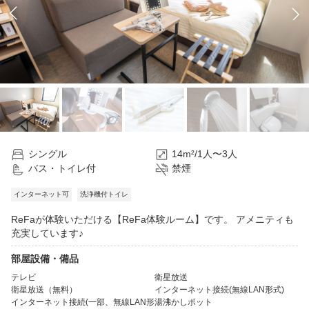
シングル
14m²/1人〜3人
バス・トイレ付
禁煙
インターネット可
洗浄機付トイレ
ReFaが体験いただける【ReFa体験ルーム】です。 アメニティも
充実しています♪
部屋設備・備品
テレビ
衛星放送
衛星放送（無料）
インターネット接続(無線LAN形式)
インターネット接続(一部、無線LAN形
湯沸かしポット