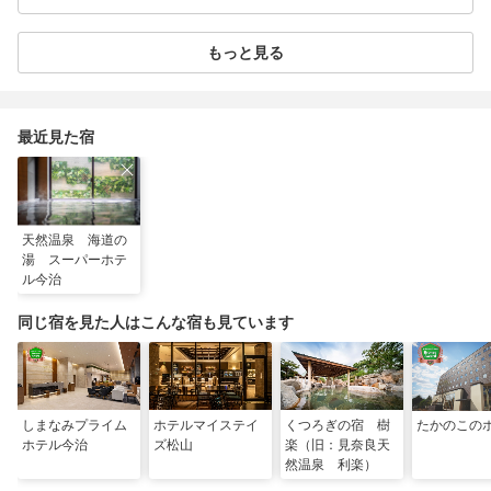
清掃について「清掃なし」を基本とさせていただいております。新しいタ
オル類、オリジナルミネラルウォーターをドアの前にご用意させていただ
きます。清掃をご希望のお客様は朝10時までに「清掃希望」のマグネット
もっと見る
カードを客室ドアにご貼付ください。※衛生上の観点より4日に一度10
時〜15時の間清掃を実施いたします。清掃の間お部屋にご滞在頂くことは
できません。最終チェックインは24時となっております。24時を過ぎま
すとキャンセル扱いとなり、キャンセル料が100％発生いたしますのでご
最近見た宿
注意ください。また、フロントも24時で営業終了致します。
天然温泉 海道の
湯 スーパーホテ
ル今治
同じ宿を見た人はこんな宿も見ています
しまなみプライム
ホテルマイステイ
くつろぎの宿 樹
たかのこの
ホテル今治
ズ松山
楽（旧：見奈良天
然温泉 利楽）