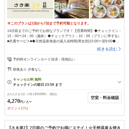
※このプランは1泊から7泊まで予約可能となります。
14日前までのご予約でお得なプランです！【営業時間】◆チェックイン：
15：00〜24：00（最終）◆チェックアウト：10：00（プランに準ずる）
■共通サービス■◆天然温泉海道の湯入浴時間(男女別)15:00〜翌9:00◆ウ
ェルカムバーソフトドリンクやワイン・カクテルなどのアルコール類が飲
続きを読む
み放題！※ドリンクの種類は変更の可能性がございます。予めご了承下さ
い。営業時間15:00〜21:00◆LOHASな健康朝食を無料でご用意毎朝出来
予約時オンラインカード決済・現地払い
たてサクサクの香り高い焼きたてパンや、オーガニック野菜のサラダ、日
替わりのおかずやご当地メニューなどをビュッフェ形式でご用意しており
朝食あり 夕食なし
ます。朝食時間【月〜土】6:30〜8:30【日・祝】6:30〜9:00◆スーパーホ
テルオリジナルアメニティをもれなくプレゼント♪◆８種類から選べる快
眠枕チェックイン時にフロントで枕をお選びいただけます！（先着順）◆
駐車場111台（先着順）無料※自転車用の青空駐輪場をご用意しておりま
す。館内へは収納バックでの持ち運びをお願いいたします。■アクセス所
お1人さま1泊（3名1室利用時） (税込)
空室・料金確認
要目安時間■〇ＪＲ今治駅より徒歩19分。〇西瀬戸自動車道今治ＩＣより
4,270
円
／人〜
車で約11分。＜空港＞〇松山空港・・・松山空港より電車にて今治駅へ
ポイント(1%)
80分。【ご連泊中の清掃】SDGsへの取り組みの一環として連泊中の客室
清掃について「清掃なし」を基本とさせていただいております。新しいタ
オル類、オリジナルミネラルウォーターをドアの前にご用意させていただ
きます。清掃をご希望のお客様は朝10時までに「清掃希望」のマグネット
【さき楽7】7日前のご予約でお得にステイ！☆天然温泉＆焼き