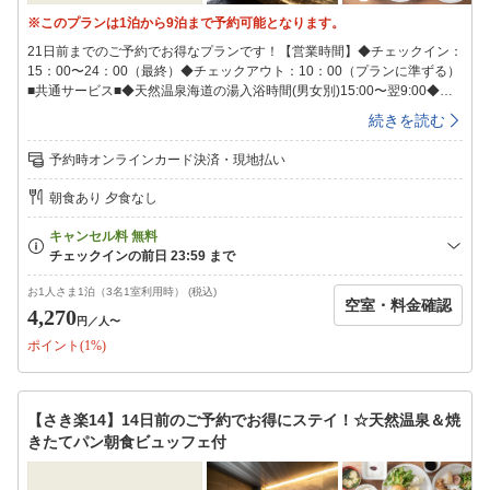
※このプランは1泊から9泊まで予約可能となります。
21日前までのご予約でお得なプランです！【営業時間】◆チェックイン：
15：00〜24：00（最終）◆チェックアウト：10：00（プランに準ずる）
■共通サービス■◆天然温泉海道の湯入浴時間(男女別)15:00〜翌9:00◆ウ
ェルカムバーソフトドリンクやワイン・カクテルなどのアルコール類が飲
続きを読む
み放題！※ドリンクの種類は変更の可能性がございます。予めご了承下さ
い。営業時間15:00〜21:00◆LOHASな健康朝食を無料でご用意毎朝出来
予約時オンラインカード決済・現地払い
たてサクサクの香り高い焼きたてパンや、オーガニック野菜のサラダ、日
替わりのおかずやご当地メニューなどをビュッフェ形式でご用意しており
朝食あり 夕食なし
ます。朝食時間【月〜土】6:30〜8:30【日・祝】6:30〜9:00◆８種類から
選べる快眠枕チェックイン時にフロントで枕をお選びいただけます！（先
着順）◆駐車場111台（先着順）無料※自転車用の青空駐輪場をご用意し
ております。館内へは収納バックでの持ち運びをお願いいたします。■ア
クセス所要目安時間■〇ＪＲ今治駅より徒歩19分。〇西瀬戸自動車道今治
お1人さま1泊（3名1室利用時） (税込)
空室・料金確認
ＩＣより車で約11分。＜空港＞〇松山空港・・・松山空港より電車にて今
4,270
円
／人〜
治駅へ80分。【ご連泊中の清掃】SDGsへの取り組みの一環として連泊中
ポイント(1%)
の客室清掃について「清掃なし」を基本とさせていただいております。新
しいタオル類、オリジナルミネラルウォーターをドアの前にご用意させて
いただきます。清掃をご希望のお客様は朝10時までに「清掃希望」のマグ
ネットカードを客室ドアにご貼付ください。※衛生上の観点より4日に一
【さき楽14】14日前のご予約でお得にステイ！☆天然温泉＆焼
度10時〜15時の間清掃を実施いたします。清掃の間お部屋にご滞在頂く
きたてパン朝食ビュッフェ付
ことはできません。最終チェックインは24時となっております。24時を
過ぎますとキャンセル扱いとなり、キャンセル料が100％発生いたします
のでご注意ください。また、フロントも24時で営業終了致します。