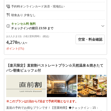
然温泉海道の湯入浴時間(男女別)15:00〜翌9:00◆全館健康イオン水を完
予約時オンラインカード決済・現地払い
備♪◆ウェルカムバーソフトドリンクやワイン・カクテルなどのアルコー
ル類が飲み放題！※ドリンクの種類は変更の可能性がございます。予めご
朝食あり 夕食なし
了承下さい。営業時間15:00〜21:00◆LOHASな健康朝食を無料でご用意
毎朝出来たてサクサクの香り高い焼きたてパンや、オーガニック野菜のサ
ラダ、日替わりのおかずやご当地メニューなどをビュッフェ形式でご用意
しております。朝食時間【月〜土】6:30〜8:30【日・祝】6:30〜9:00◆ス
ーパーホテルオリジナルアメニティをもれなくプレゼント♪◆８種類から
お1人さま1泊（3名1室利用時） (税込)
空室・料金確認
選べる快眠枕チェックイン時にフロントで枕をお選びいただけます！（先
4,270
円
／人〜
着順）◆駐車場111台（先着順）無料※自転車用の青空駐輪場をご用意し
ポイント(1%)
ております。館内へは収納バックでの持ち運びをお願いいたします。【ご
連泊中の清掃】SDGsへの取り組みの一環として連泊中の客室清掃につい
て「清掃なし」を基本とさせていただいております。新しいタオル類、オ
リジナルミネラルウォーターをドアの前にご用意させていただきます。清
【楽天限定】直前割ベストレートプラン☆天然温泉＆焼きたて
掃をご希望のお客様は朝10時までに「清掃希望」のマグネットカードを客
パン朝食ビュッフェ付
室ドアにご貼付ください。※衛生上の観点より4日に一度10時〜15時の間
清掃を実施いたします。清掃の間お部屋にご滞在頂くことはできません。
最終チェックインは24時となっております。24時を過ぎますとキャンセ
ル扱いとなり、キャンセル料が100％発生いたしますのでご注意くださ
い。また、フロントも24時で営業終了致します。
※このプランは1泊から7泊まで予約可能となります。
直前の予約でお得なプランです！【営業時間】◆チェックイン：15：