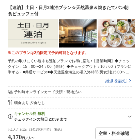
ルウォーターをドアの前にご用意させていただきます。清掃をご希望のお
【連泊】土日・日月2連泊プラン☆天然温泉＆焼きたてパン朝
客様は朝10時までに「清掃希望」のマグネットカードを客室ドアにご貼付
食ビュッフェ付
ください。※衛生上の観点より4日に一度10時〜15時の間清掃を実施いた
します。清掃の間お部屋にご滞在頂くことはできません。最終チェックイ
ンは24時となっております。24時を過ぎますとキャンセル扱いとなり、
キャンセル料が100％発生いたしますのでご注意ください。また、フロン
トも24時で営業終了致します。
※このプランは2泊限定で予約可能となります。
予約の取りにくい週末も連泊プランでお得に宿泊♪【営業時間】◆チェッ
クイン：15：00〜24：00（最終）◆チェックアウト：10：00（プランに
準ずる）■共通サービス■◆天然温泉海道の湯入浴時間(男女別)15:00〜翌
9:00◆ウェルカムバーソフトドリンクやワイン・カクテルなどのアルコー
続きを読む
ル類が飲み放題！※ドリンクの種類は変更の可能性がございます。予めご
了承下さい。営業時間15:00〜21:00◆全館健康イオン水を完備♪◆LOHAS
予約時オンラインカード決済・現地払い
な健康朝食を無料でご用意毎朝出来たてサクサクの香り高い焼きたてパン
や、オーガニック野菜のサラダ、日替わりのおかずやご当地メニューなど
朝食あり 夕食なし
をビュッフェ形式でご用意しております。朝食時間【月〜土】6:30〜
8:30【日・祝】6:30〜9:00◆スーパーホテルオリジナルアメニティをもれ
なくプレゼント♪◆８種類から選べる快眠枕チェックイン時にフロントで
枕をお選びいただけます！（先着順）◆駐車場111台（先着順）無料※自
転車用の青空駐輪場をご用意しております。館内へは収納バックでの持ち
お1人さま1泊（3名1室利用時） (税込)
空室・料金確認
運びをお願いいたします。■アクセス所要目安時間■〇ＪＲ今治駅より徒歩
4,170
円
／人〜
19分。〇西瀬戸自動車道今治ＩＣより車で約11分。【ご連泊中の清掃】