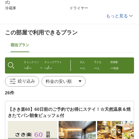
式)
冷蔵庫
ドライヤー
ズボンプレッサー(貸出)
電気スタンド(貸出)
もっと見る
アイロン(貸出)
加湿器
個別空調
洗浄機付トイレ
ボディーソープ
シャンプー
この部屋で利用できるプラン
コンディショナー
タオル
バスタオル
スリッパ
宿泊プラン
チェックイン
チェックアウト
大人
子ども
部屋数
--/--
--/--
--
--
--
〜
人
人
部屋
絞り込み
26件
【さき楽60】60日前のご予約でお得にステイ！☆天然温泉＆焼
きたてパン朝食ビュッフェ付