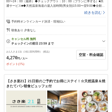
00〜24：00（最終）◆チェックアウト：10：00（プランに準ずる）■共
通サービス■◆天然温泉海道の湯入浴時間(男女別)15:00〜翌9:00◆全館健
康イオン水を完備♪◆ウェルカムバーソフトドリンクやワイン・カクテル
続きを読む
などのアルコール類が飲み放題！※ドリンクの種類は変更の可能性がござ
います。予めご了承下さい。営業時間15:00〜21:00◆LOHASな健康朝食
予約時オンラインカード決済・現地払い
を無料でご用意毎朝出来たてサクサクの香り高い焼きたてパンや、オーガ
ニック野菜のサラダ、日替わりのおかずやご当地メニューなどをビュッフ
朝食あり 夕食なし
ェ形式でご用意しております。朝食時間【月〜土】6:30〜8:30【日・祝】
6:30〜9:00◆スーパーホテルオリジナルアメニティをもれなくプレゼント
♪◆８種類から選べる快眠枕チェックイン時にフロントで枕をお選びいた
だけます！（先着順）◆駐車場111台（先着順）無料※自転車用の青空駐
輪場をご用意しております。館内へは収納バックでの持ち運びをお願いい
お1人さま1泊（3名1室利用時） (税込)
空室・料金確認
たします。■アクセス所要目安時間■〇ＪＲ今治駅より徒歩19分。〇西瀬
4,270
円
／人〜
戸自動車道今治ＩＣより車で約11分。＜空港＞〇松山空港・・・松山空港
ポイント(1%)
より電車にて今治駅へ80分。【ご連泊中の清掃】SDGsへの取り組みの一
環として連泊中の客室清掃について「清掃なし」を基本とさせていただい
ております。新しいタオル類、オリジナルミネラルウォーターをドアの前
にご用意させていただきます。清掃をご希望のお客様は朝10時までに「清
【さき楽21】21日前のご予約でお得にステイ！☆天然温泉＆焼
掃希望」のマグネットカードを客室ドアにご貼付ください。※衛生上の観
きたてパン朝食ビュッフェ付
点より4日に一度10時〜15時の間清掃を実施いたします。清掃の間お部屋
にご滞在頂くことはできません。最終チェックインは24時となっておりま
す。24時を過ぎますとキャンセル扱いとなり、キャンセル料が100％発生
いたしますのでご注意ください。また、フロントも24時で営業終了致しま
す。