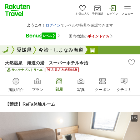
お気に入り
予約確認
ログイン
メニュー
全国
全国
愛媛県
今治・しまなみ海道
天然温泉 海道の
天然温泉 海道の湯 スーパーホテル今治
サステナブルトラベル
部屋
施設紹介
プラン
写真
クーポン
クチコミ
【禁煙】ReFa体験ルーム
1/5