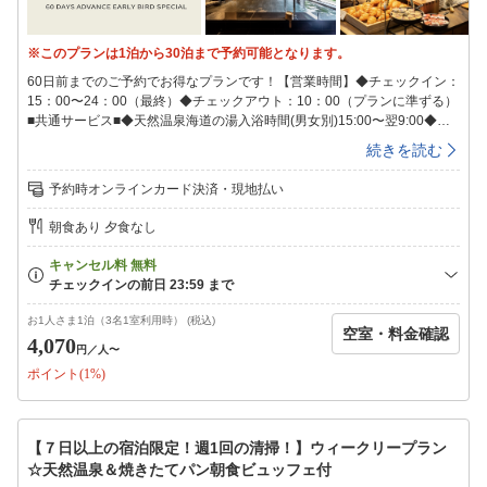
※このプランは1泊から30泊まで予約可能となります。
60日前までのご予約でお得なプランです！【営業時間】◆チェックイン：
15：00〜24：00（最終）◆チェックアウト：10：00（プランに準ずる）
■共通サービス■◆天然温泉海道の湯入浴時間(男女別)15:00〜翌9:00◆全
館健康イオン水を完備♪◆ウェルカムバーソフトドリンクやワイン・カク
続きを読む
テルなどのアルコール類が飲み放題！※ドリンクの種類は変更の可能性が
ございます。予めご了承下さい。営業時間15:00〜21:00◆LOHASな健康
予約時オンラインカード決済・現地払い
朝食を無料でご用意毎朝出来たてサクサクの香り高い焼きたてパンや、オ
ーガニック野菜のサラダ、日替わりのおかずやご当地メニューなどをビュ
朝食あり 夕食なし
ッフェ形式でご用意しております。朝食時間【月〜土】6:30〜8:30【日・
祝】6:30〜9:00◆８種類から選べる快眠枕チェックイン時にフロントで枕
をお選びいただけます！（先着順）◆駐車場111台（先着順）無料※自転
車用の青空駐輪場をご用意しております。館内へは収納バックでの持ち運
びをお願いいたします。■アクセス所要目安時間■〇ＪＲ今治駅より徒歩
お1人さま1泊（3名1室利用時） (税込)
空室・料金確認
19分。〇西瀬戸自動車道今治ＩＣより車で約11分。＜空港＞〇松山空
4,070
円
／人〜
港・・・松山空港より電車にて今治駅へ80分。【ご連泊中の清掃】SDGs
ポイント(1%)
への取り組みの一環として連泊中の客室清掃について「清掃なし」を基本
とさせていただいております。新しいタオル類、オリジナルミネラルウォ
ーターをドアの前にご用意させていただきます。清掃をご希望のお客様は
朝10時までに「清掃希望」のマグネットカードを客室ドアにご貼付くださ
【７日以上の宿泊限定！週1回の清掃！】ウィークリープラン
い。※衛生上の観点より4日に一度10時〜15時の間清掃を実施いたしま
☆天然温泉＆焼きたてパン朝食ビュッフェ付
す。清掃の間お部屋にご滞在頂くことはできません。最終チェックインは