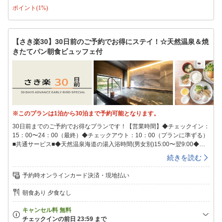
ポイント(1%)
SDGsへの取り組みの一環として連泊中の客室清掃について「清掃なし」
を基本とさせていただいております。新しいタオル類、オリジナルミネラ
ルウォーターをドアの前にご用意させていただきます。清掃をご希望のお
客様は朝10時までに「清掃希望」のマグネットカードを客室ドアにご貼付
【さき楽30】30日前のご予約でお得にステイ！☆天然温泉＆焼
ください。※衛生上の観点より4日に一度10時〜15時の間清掃を実施いた
きたてパン朝食ビュッフェ付
します。清掃の間お部屋にご滞在頂くことはできません。最終チェックイ
ンは24時となっております。24時を過ぎますとキャンセル扱いとなり、
キャンセル料が100％発生いたしますのでご注意ください。また、フロン
トも24時で営業終了致します。
※このプランは1泊から30泊まで予約可能となります。
30日前までのご予約でお得なプランです！【営業時間】◆チェックイン：
15：00〜24：00（最終）◆チェックアウト：10：00（プランに準ずる）
■共通サービス■◆天然温泉海道の湯入浴時間(男女別)15:00〜翌9:00◆ウ
ェルカムバーソフトドリンクやワイン・カクテルなどのアルコール類が飲
続きを読む
み放題！※ドリンクの種類は変更の可能性がございます。予めご了承下さ
い。営業時間15:00〜21:00◆LOHASな健康朝食を無料でご用意毎朝出来
予約時オンラインカード決済・現地払い
たてサクサクの香り高い焼きたてパンや、オーガニック野菜のサラダ、日
替わりのおかずやご当地メニューなどをビュッフェ形式でご用意しており
朝食あり 夕食なし
ます。朝食時間【月〜土】6:30〜8:30【日・祝】6:30〜9:00◆スーパーホ
テルオリジナルアメニティをもれなくプレゼント♪◆８種類から選べる快
眠枕チェックイン時にフロントで枕をお選びいただけます！（先着順）◆