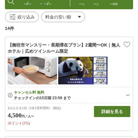
--/--
--/--
--
--
--
〜
人
人
部屋
絞り込み
14件
【御坊市マンスリー・長期滞在プラン】2週間〜OK｜無人
ホテル｜広めツインルーム限定
お1人さま1泊（2名1室利用時） (税込)
詳細を見る
4,500
円
／人〜
ポイント(1%)