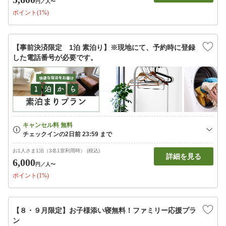
円
／人〜
ポイント(1%)
【事前決済限定 1泊 素泊り】※現地にて、予約時に登録
した電話番号が必要です。
お1人さま1泊（3名1室利用時） (税込)
詳細を見る
6,000
円
／人〜
ポイント(1%)
【８・９月限定】お子様添い寝無料！ファミリー応援プラ
ン