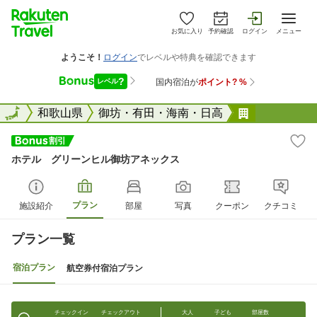
お気に入り
予約確認
ログイン
メニュー
全国
全国
和歌山県
御坊・有田・海南・日高
ホテル グ
ホテル グリーンヒル御坊アネックス
プラン
施設紹介
部屋
写真
クーポン
クチコミ
プラン一覧
宿泊プラン
航空券付宿泊プラン
チェックイン
チェックアウト
大人
子ども
部屋数