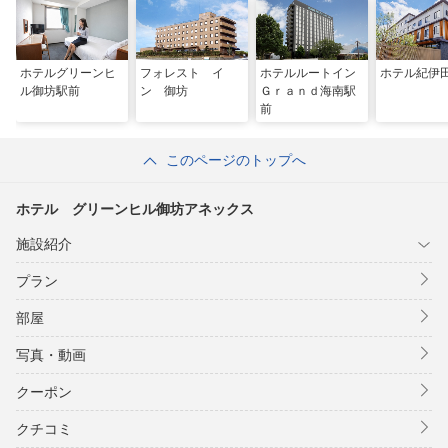
ホテルグリーンヒ
フォレスト イ
ホテルルートイン
ホテル紀伊
ル御坊駅前
ン 御坊
Ｇｒａｎｄ海南駅
前
このページのトップへ
ホテル グリーンヒル御坊アネックス
施設紹介
プラン
部屋
写真・動画
クーポン
クチコミ