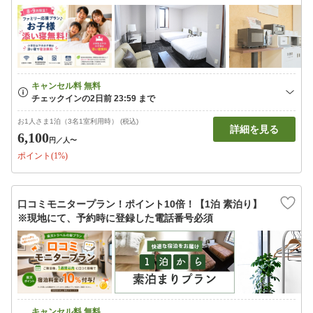
お1人さま1泊（3名1室利用時） (税込)
詳細を見る
6,100
円
／人〜
ポイント(1%)
口コミモニタープラン！ポイント10倍！【1泊 素泊り】
※現地にて、予約時に登録した電話番号必須