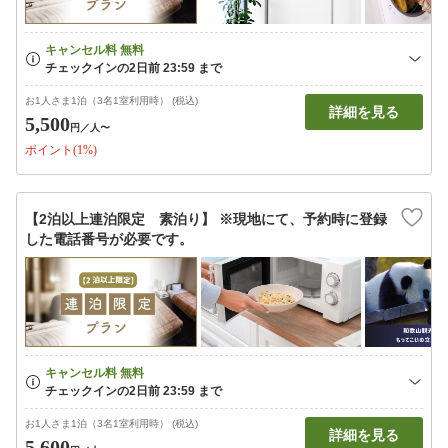
お1人さま1泊（3名1室利用時） (税込)
詳細を見る
5,500
円
／人〜
ポイント(1%)
【2泊以上連泊限定 素泊り】 ※現地にて、予約時に登録
した電話番号が必要です。
お1人さま1泊（3名1室利用時） (税込)
詳細を見る
5,600