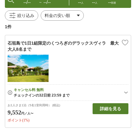
--/--
--/--
--
--
--
〜
人
人
部屋
絞り込み
1件
石垣島で1日1組限定のくつろぎのデラックスヴィラ 最大
大人8名まで
お1人さま1泊（5名1室利用時） (税込)
詳細を見る
9,552
円
／人〜
ポイント(1%)