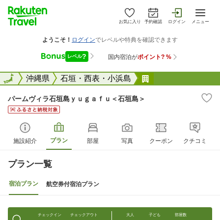
お気に入り
予約確認
ログイン
メニュー
全国
全国
沖縄県
石垣・西表・小浜島
パームヴィラ石垣
パームヴィラ石垣島ｙｕｇａｆｕ＜石垣島＞
プラン
施設紹介
部屋
写真
クーポン
クチコミ
プラン一覧
宿泊プラン
航空券付宿泊プラン
チェックイン
チェックアウト
大人
子ども
部屋数