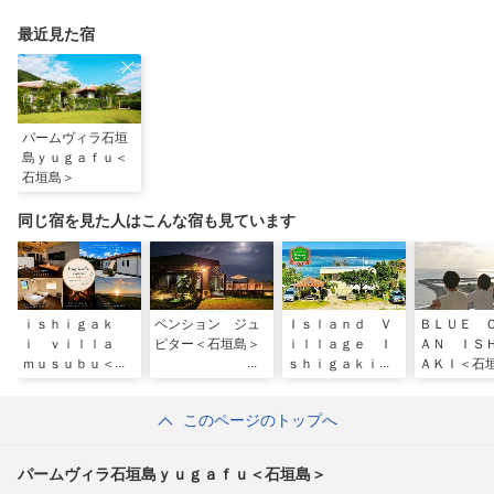
最近見た宿
パームヴィラ石垣
島ｙｕｇａｆｕ＜
石垣島＞
同じ宿を見た人はこんな宿も見ています
ｉｓｈｉｇａｋ
ペンション ジュ
Ｉｓｌａｎｄ Ｖ
ＢＬＵＥ 
ｉ ｖｉｌｌａ
ピター＜石垣島＞
ｉｌｌａｇｅ Ｉ
ＡＮ ＩＳ
ｍｕｓｕｂｕ＜石
ｓｈｉｇａｋｉ－
ＡＫＩ＜石
垣島＞
ｊｉｍａ ＜石垣
島＞
このページのトップへ
パームヴィラ石垣島ｙｕｇａｆｕ＜石垣島＞