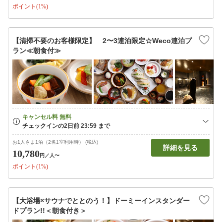
ポイント(1%)
【清掃不要のお客様限定】 2〜3連泊限定☆Weco連泊プ
ラン≪朝食付≫
お1人さま1泊（2名1室利用時） (税込)
詳細を見る
10,780
円
／人〜
ポイント(1%)
【大浴場×サウナでととのう！】ドーミーインスタンダー
ドプラン!!＜朝食付き＞