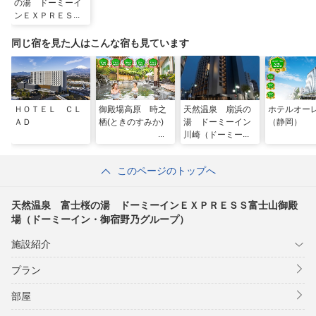
の湯 ドーミーイ
ンＥＸＰＲＥＳＳ
富士山御殿場（ド
ーミーイン・御宿
同じ宿を見た人はこんな宿も見ています
野乃グループ）
ＨＯＴＥＬ ＣＬ
御殿場高原 時之
天然温泉 扇浜の
ホテルオー
ＡＤ
栖(ときのすみか)
湯 ドーミーイン
（静岡）
川崎（ドーミーイ
ン・御宿野乃 ホ
テルズグループ）
このページのトップへ
天然温泉 富士桜の湯 ドーミーインＥＸＰＲＥＳＳ富士山御殿
場（ドーミーイン・御宿野乃グループ）
施設紹介
プラン
部屋