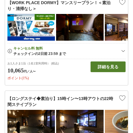
【WORK PLACE DORMY】マンスリープラン！＜素泊
り・清掃なし＞
お1人さま1泊（1名1室利用時） (税込)
詳細を見る
10,065
円
／人〜
ポイント(1%)
【ロングステイ◆素泊り】15時イン〜13時アウトの22時
間ステイプラン