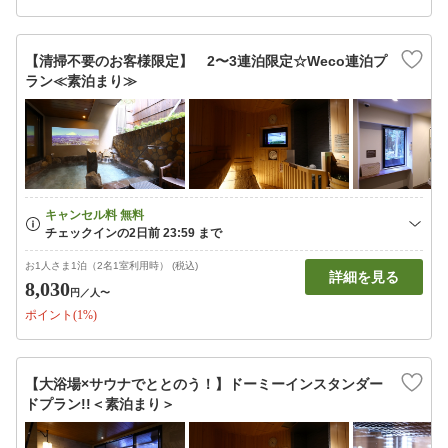
【清掃不要のお客様限定】 2〜3連泊限定☆Weco連泊プ
ラン≪素泊まり≫
お1人さま1泊（2名1室利用時） (税込)
詳細を見る
8,030
円
／人〜
ポイント(1%)
【大浴場×サウナでととのう！】ドーミーインスタンダー
ドプラン!!＜素泊まり＞