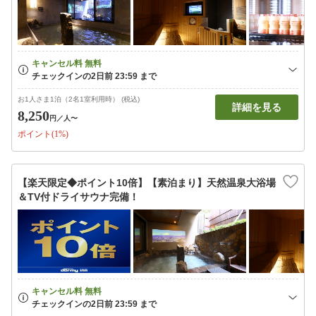
お1人さま1泊（2名1室利用時） (税込)
詳細を見る
8,250
円
／人〜
ポイント(1%)
【楽天限定◆ポイント10倍】【素泊まり】天然温泉大浴場
＆TV付ドライサウナ完備！