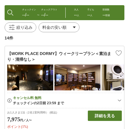
チェックイン
チェックアウト
大人
子ども
部屋数
--/--
--/--
--
--
--
〜
人
人
部屋
絞り込み
14件
【WORK PLACE DORMY】ウィークリープラン＜素泊ま
り・清掃なし＞
お1人さま1泊（2名1室利用時） (税込)
詳細を見る
7,975
円
／人〜
ポイント(1%)