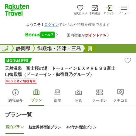
お気に入り
予約確認
ログイン
メニュー
全国
全国
静岡県
御殿場・沼津・三島
天然温泉 富士桜
天然温泉 富士桜の湯 ドーミーインＥＸＰＲＥＳＳ富士
山御殿場（ドーミーイン・御宿野乃グループ）
プラン
施設紹介
部屋
写真
クーポン
クチコミ
プラン一覧
宿泊プラン
航空券付宿泊プラン
JR付き宿泊プラン