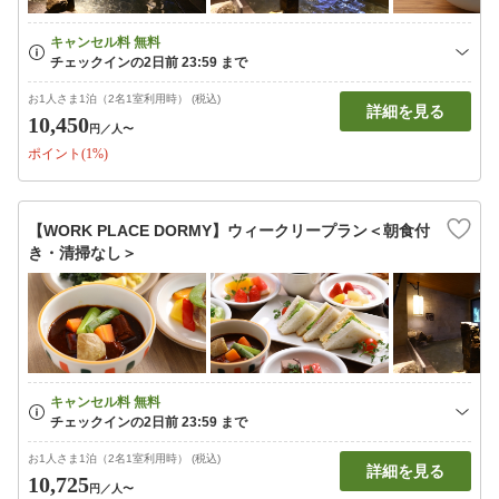
お1人さま1泊（2名1室利用時） (税込)
詳細を見る
10,450
円
／人〜
ポイント(1%)
【WORK PLACE DORMY】ウィークリープラン＜朝食付
き・清掃なし＞
お1人さま1泊（2名1室利用時） (税込)
詳細を見る
10,725
円
／人〜