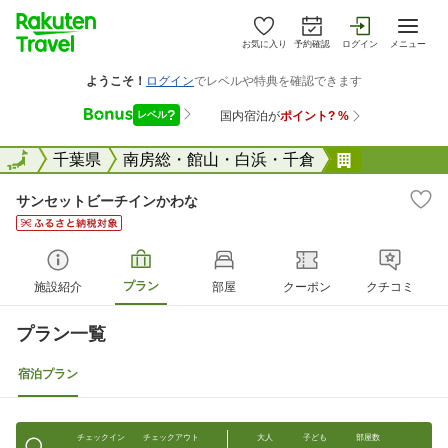
お気に入り
予約確認
ログイン
メニュー
全国
全国
千葉県
南房総・館山・白浜・千倉
サンセット
サンセットビーチインかわな
プラン
施設紹介
部屋
クーポン
クチコミ
プラン一覧
宿泊プラン
チェックイン
チェックアウト
大人
子ども
部屋数