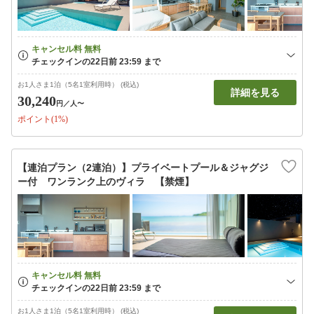
お1人さま1泊（5名1室利用時） (税込)
詳細を見る
30,240
円
／人〜
ポイント(1%)
【連泊プラン（2連泊）】プライベートプール＆ジャグジ
ー付 ワンランク上のヴィラ 【禁煙】
お1人さま1泊（5名1室利用時） (税込)