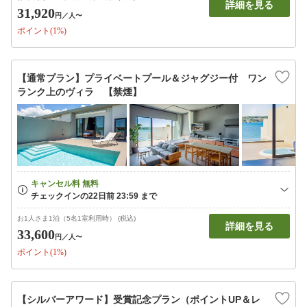
詳細を見る
31,920
円
／人〜
ポイント(1%)
【通常プラン】プライベートプール＆ジャグジー付 ワン
ランク上のヴィラ 【禁煙】
お1人さま1泊（5名1室利用時） (税込)
詳細を見る
33,600
円
／人〜
ポイント(1%)
【シルバーアワード】受賞記念プラン（ポイントUP＆レ