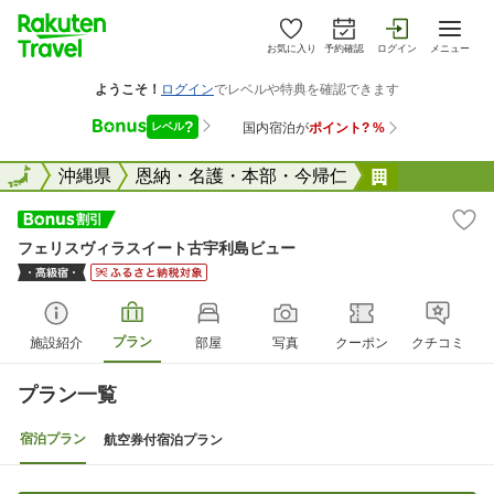
お気に入り
予約確認
ログイン
メニュー
全国
全国
沖縄県
恩納・名護・本部・今帰仁
フェリスヴ
フェリスヴィラスイート古宇利島ビュー
プラン
施設紹介
部屋
写真
クーポン
クチコミ
プラン一覧
宿泊プラン
航空券付宿泊プラン