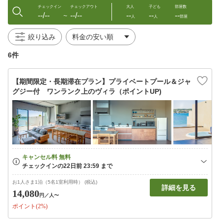
チェックイン
チェックアウト
大人
子ども
部屋数
--/--
--/--
--
--
--
〜
人
人
部屋
絞り込み
6件
【期間限定・長期滞在プラン】プライベートプール＆ジャ
グジー付 ワンランク上のヴィラ（ポイントUP)
お1人さま1泊（5名1室利用時） (税込)
詳細を見る
14,080
円
／人〜
ポイント(2%)