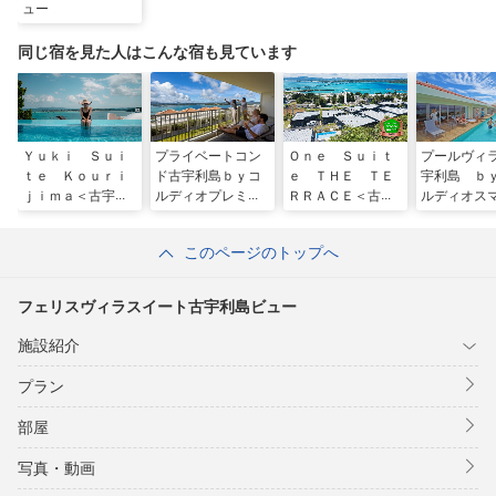
ュー
同じ宿を見た人はこんな宿も見ています
Ｙｕｋｉ Ｓｕｉ
プライベートコン
Ｏｎｅ Ｓｕｉｔ
プールヴィ
ｔｅ Ｋｏｕｒｉ
ド古宇利島ｂｙコ
ｅ ＴＨＥ ＴＥ
宇利島 ｂ
ｊｉｍａ＜古宇利
ルディオプレミア
ＲＲＡＣＥ＜古宇
ルディオス
島＞
ム
利島＞
リゾート
このページのトップへ
フェリスヴィラスイート古宇利島ビュー
施設紹介
プラン
部屋
写真・動画