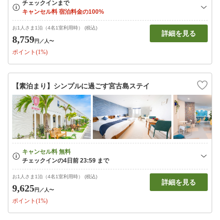
お1人さま1泊（4名1室利用時） (税込)
詳細を見る
8,759
円
／人〜
ポイント(1%)
【素泊まり】シンプルに過ごす宮古島ステイ
お1人さま1泊（4名1室利用時） (税込)
詳細を見る
9,625
円
／人〜
ポイント(1%)