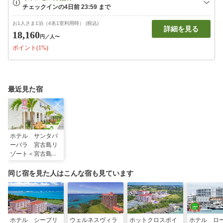
お1人さま1泊（4名1室利用時） (税込)
詳細を見る
18,160
円
／人〜
ポイント(1%)
最近見た宿
ホテル サンタバ
ーバラ 宮古島リ
ゾート＜宮古島＞
同じ宿を見た人はこんな宿も見ています
ホテル シーブリ
ウェルネスヴィラ
ホットクロスポイ
ホテル ロ