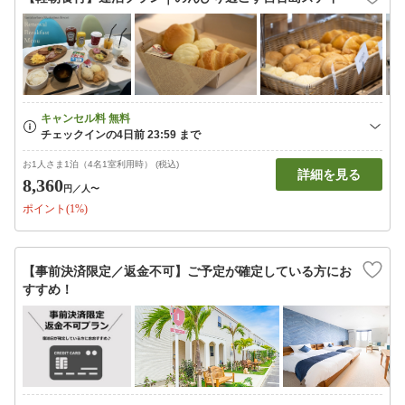
お1人さま1泊（4名1室利用時） (税込)
詳細を見る
8,360
円
／人〜
ポイント(1%)
【事前決済限定／返金不可】ご予定が確定している方にお
すすめ！