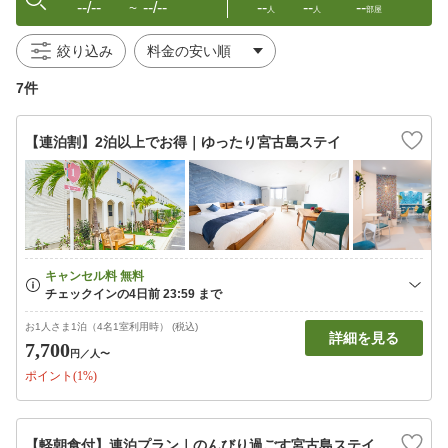
--/--
--/--
--
--
--
〜
人
人
部屋
絞り込み
7件
【連泊割】2泊以上でお得｜ゆったり宮古島ステイ
お1人さま1泊（4名1室利用時） (税込)
詳細を見る
7,700
円
／人〜
ポイント(1%)
【軽朝食付】連泊プラン｜のんびり過ごす宮古島ステイ