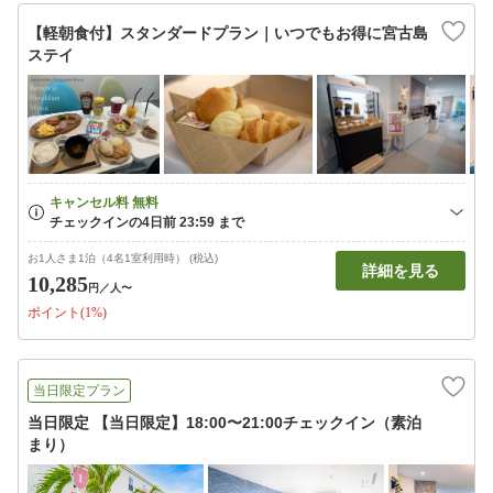
【軽朝食付】スタンダードプラン｜いつでもお得に宮古島
ステイ
お1人さま1泊（4名1室利用時） (税込)
詳細を見る
10,285
円
／人〜
ポイント(1%)
当日限定プラン
当日限定 【当日限定】18:00〜21:00チェックイン（素泊
まり）