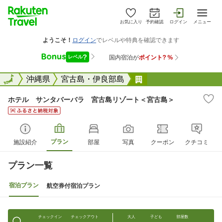
お気に入り
予約確認
ログイン
メニュー
全国
全国
沖縄県
宮古島・伊良部島
ホテル サンタバー
ホテル サンタバーバラ 宮古島リゾート＜宮古島＞
プラン
施設紹介
部屋
写真
クーポン
クチコミ
プラン一覧
宿泊プラン
航空券付宿泊プラン
チェックイン
チェックアウト
大人
子ども
部屋数