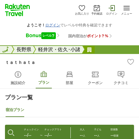
お気に入り
予約確認
ログイン
メニュー
全国
全国
長野県
軽井沢・佐久･小諸
ｔａｔｈａｔａ
ｔａｔｈａｔａ
プラン
施設紹介
部屋
クーポン
クチコミ
プラン一覧
宿泊プラン
チェックイン
チェックアウト
大人
子ども
部屋数
--/--
--/--
--
--
--
〜
人
人
部屋