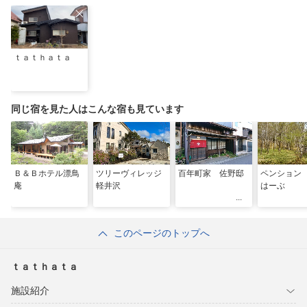
ｔａｔｈａｔａ
同じ宿を見た人はこんな宿も見ています
Ｂ＆Ｂホテル漂鳥
ツリーヴィレッジ
百年町家 佐野邸
ペンション
庵
軽井沢
はーぶ
このページのトップへ
ｔａｔｈａｔａ
施設紹介