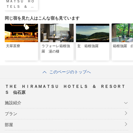
ＭＡＴＳＵ ＨＯ
ＴＥＬＳ ＆ Ｒ
ＥＳＯＲＴＳ 仙
石原
同じ宿を見た人はこんな宿も見ています
天翠茶寮
ラフォーレ箱根強
玄 箱根強羅
箱根強羅 
羅 湯の棲
このページのトップへ
ＴＨＥ ＨＩＲＡＭＡＴＳＵ ＨＯＴＥＬＳ ＆ ＲＥＳＯＲＴ
Ｓ 仙石原
施設紹介
プラン
部屋