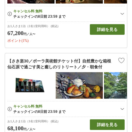
お1人さま1泊（2名1室利用時） (税込)
詳細を見る
67,200
円
／人〜
ポイント(1%)
【さき楽30／ポーラ美術館チケット付】自然豊かな箱根
仙石原で過ごす美と癒しのリトリート／夕・朝食付
お1人さま1泊（3名1室利用時） (税込)
詳細を見る
68,100
円
／人〜