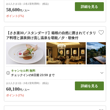
お1人さま1泊（2名1室利用時） (税込)
詳細を見る
58,600
円
／人〜
ポイント(1%)
【さき楽30／スタンダード】箱根の自然に囲まれてイタリ
ア料理と源泉掛け流し温泉を堪能／夕・朝食付
お1人さま1泊（3名1室利用時） (税込)
詳細を見る
60,100
円
／人〜
ポイント(1%)