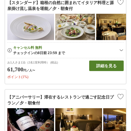
【スタンダード】箱根の自然に囲まれてイタリア料理と源
泉掛け流し温泉を堪能／夕・朝食付
お1人さま1泊（2名1室利用時） (税込)
詳細を見る
61,700
円
／人〜
ポイント(1%)
【アニバーサリー】滞在するレストランで過ごす記念日プ
ラン／夕・朝食付