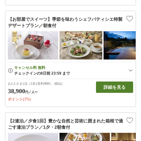
【お部屋でスイーツ】季節を味わうシェフパティシエ特製
デザートプラン／朝食付
お1人さま1泊（2名1室利用時） (税込)
詳細を見る
38,900
円
／人〜
ポイント(1%)
【2連泊／夕食1回】豊かな自然と芸術に囲まれた箱根で過
ごす連泊プラン／1夕・2朝食付