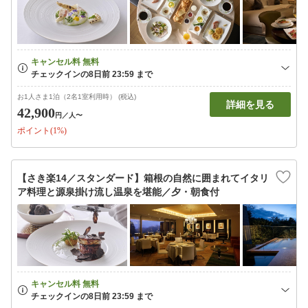
お1人さま1泊（2名1室利用時） (税込)
詳細を見る
42,900
円
／人〜
ポイント(1%)
【さき楽14／スタンダード】箱根の自然に囲まれてイタリ
ア料理と源泉掛け流し温泉を堪能／夕・朝食付