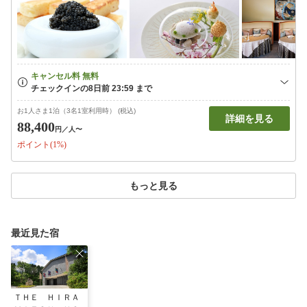
お1人さま1泊（3名1室利用時） (税込)
詳細を見る
88,400
円
／人〜
ポイント(1%)
もっと見る
最近見た宿
ＴＨＥ ＨＩＲＡ