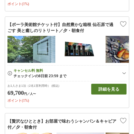
ポイント(1%)
【ポーラ美術館チケット付】自然豊かな箱根 仙石原で過
ごす 美と癒しのリトリート／夕・朝食付
お1人さま1泊（2名1室利用時） (税込)
詳細を見る
69,700
円
／人〜
ポイント(1%)
【贅沢なひととき】お部屋で味わうシャンパン＆キャビア
付／夕・朝食付