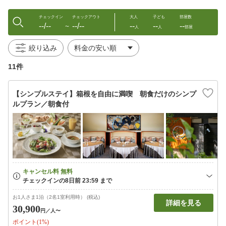
チェックイン
チェックアウト
大人
子ども
部屋数
--/--
--/--
--
--
--
〜
人
人
部屋
絞り込み
11件
【シンプルステイ】箱根を自由に満喫 朝食だけのシンプ
ルプラン／朝食付
お1人さま1泊（2名1室利用時） (税込)
詳細を見る
30,900
円
／人〜
ポイント(1%)