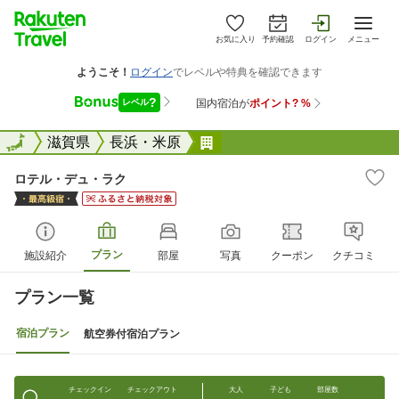
お気に入り
予約確認
ログイン
メニュー
全国
全国
滋賀県
長浜・米原
ロテル・デュ・ラク
ロテル・デュ・ラク
プラン
施設紹介
部屋
写真
クーポン
クチコミ
プラン一覧
宿泊プラン
航空券付宿泊プラン
チェックイン
チェックアウト
大人
子ども
部屋数