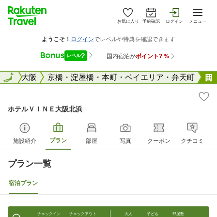
お気に入り
予約確認
ログイン
メニュー
阪府
全国
大阪
京橋・淀屋橋・本町・ベイエリア・弁天町
ホテルＶＩＮＥ大阪北浜
プラン
施設紹介
部屋
写真
クーポン
クチコミ
プラン一覧
宿泊プラン
チェックイン
チェックアウト
大人
子ども
部屋数