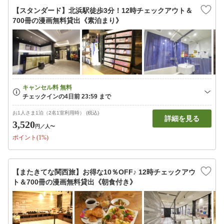
【スタンダード】北浜駅徒歩3分！12時チェックアウト＆
700冊の漫画無料貸出《素泊まり》
お1人さま1泊（2名1室利用時） (税込)
詳細を見る
3,520
円
／人〜
ポイント(1%)
【またきてな関西旅】お得な10％OFF♪ 12時チェックアウ
ト＆700冊の漫画無料貸出《朝食付き》