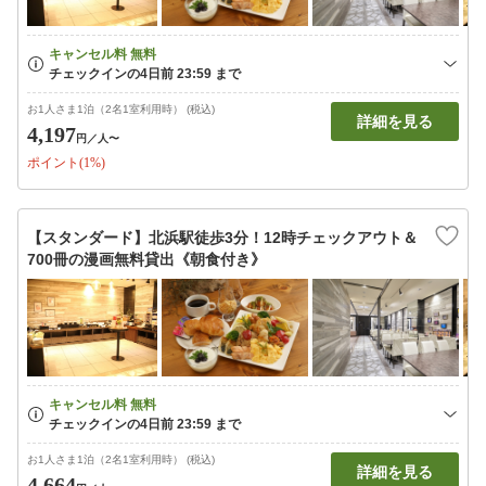
お1人さま1泊（2名1室利用時） (税込)
詳細を見る
4,197
円
／人〜
ポイント(1%)
【スタンダード】北浜駅徒歩3分！12時チェックアウト＆
700冊の漫画無料貸出《朝食付き》
お1人さま1泊（2名1室利用時） (税込)
詳細を見る
4,664