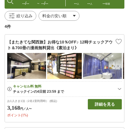
--/--
--/--
--
--
--
〜
人
人
部屋
絞り込み
4件
【またきてな関西旅】お得な10％OFF♪ 12時チェックアウ
ト＆700冊の漫画無料貸出《素泊まり》
お1人さま1泊（2名1室利用時） (税込)
詳細を見る
3,168
円
／人〜
ポイント(1%)