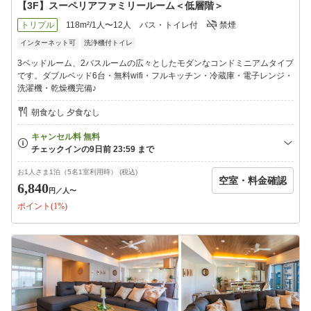
【3F】スーペリアファミリールーム＜低層階＞
トリプル
118m²/1人〜12人
バス・トイレ付
禁煙
インターネット可
洗浄機付トイレ
3ベッドルーム、2バスルームの広々としたモダンなコンドミニアムタイプ
です。ダブルベッド6台・無料wifi・フルキッチン・冷蔵庫・電子レンジ・
洗濯機・乾燥機完備♪
朝食なし 夕食なし
お1人さま1泊（5名1室利用時） (税込)
空室・料金確認
6,840
円
／人〜
ポイント(1%)