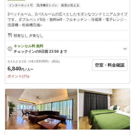
へショートメッセージまたはメールアドレスにご連絡いたしま
インターネット可
洗浄機付トイレ
夜景が見える
す。
※前日までに案内メッセージが届かない場合、施設までご連絡を
3ベッドルーム、2バスルームの広々としたモダンなコンドミニアムタイプ
お願い申し上げます。
です。ダブルベッド6台・無料wifi・フルキッチン・冷蔵庫・電子レンジ・
洗濯機・乾燥機完備♪
【注意事項】
※駐車場無料 １部屋につき１台駐車場完備。
朝食なし 夕食なし
※添い寝のお子様のベッド及びアメニティ類のご用意はございま
せん。
※ご滞在中のお部屋清掃及びリネン類の交換はしておりません。
※上記内容ご了承の上、ご予約頂きますようお願い致します。
お1人さま1泊（5名1室利用時） (税込)
空室・料金確認
お問合せ
6,840
円
／人〜
ＴＥＬ：０９８−９８９−３８８０
ポイント(1%)