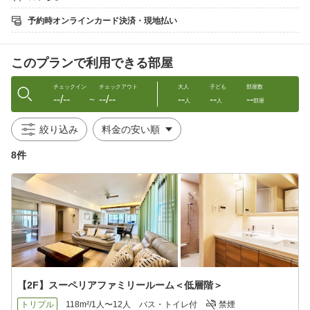
周辺施設には、スターバックスやファーストフード店も建ち並ん
でいるので朝食やランチの利用にもおすすめです。
予約時オンラインカード決済・現地払い
那覇や北谷、北部などのアクセスにも良好で拠点にも便利
沖縄旅行の好立地
このプランで利用できる部屋
更に当館は非対面チェックインを導入しており安心安全にご宿泊
頂けます。
チェックイン
チェックアウト
大人
子ども
部屋数
--/--
--/--
--
--
--
是非皆様のご来館お待ちしております。
〜
人
人
部屋
絞り込み
【周辺観光】
沖縄コンベンションセンター 車で約5分
8件
宜野湾トロピカルビーチ 車で約5分
スターバックス 徒歩1分
サンエー浦添西パルコシティー 車で約10分
北谷デポアイランド 車で約20分
那覇国際通り 車で約25分
【チェックインの流れ】
当館は非対面チェックインを導入しており、下記手順にて入室の
ご案内をしております。
①ご予約確定後にチェックイン、チェックアウト方法、お支払い
【2F】スーペリアファミリールーム＜低層階＞
方法、ルーム情報をご案内。
②ご宿泊日の前日〜５日前までに、予約時に登録された携帯番号
トリプル
118m²/1人〜12人
バス・トイレ付
禁煙