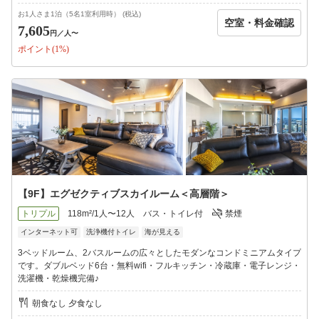
お1人さま1泊（5名1室利用時） (税込)
空室・料金確認
7,605
円
／人〜
ポイント(1%)
【9F】エグゼクティブスカイルーム＜高層階＞
トリプル
118m²/1人〜12人
バス・トイレ付
禁煙
インターネット可
洗浄機付トイレ
海が見える
3ベッドルーム、2バスルームの広々としたモダンなコンドミニアムタイプ
です。ダブルベッド6台・無料wifi・フルキッチン・冷蔵庫・電子レンジ・
洗濯機・乾燥機完備♪
朝食なし 夕食なし