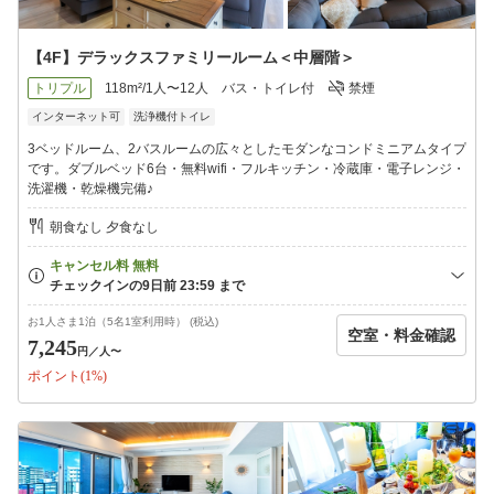
【4F】デラックスファミリールーム＜中層階＞
トリプル
118m²/1人〜12人
バス・トイレ付
禁煙
インターネット可
洗浄機付トイレ
3ベッドルーム、2バスルームの広々としたモダンなコンドミニアムタイプ
です。ダブルベッド6台・無料wifi・フルキッチン・冷蔵庫・電子レンジ・
洗濯機・乾燥機完備♪
朝食なし 夕食なし
お1人さま1泊（5名1室利用時） (税込)
空室・料金確認
7,245
円
／人〜
ポイント(1%)