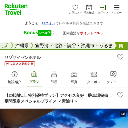
お気に入り
予約確認
ログイン
メニュー
全国
全国
沖縄県
宜野湾・北谷・読谷・沖縄市・うるま
リゾザイゼンホテル
プラン
施設紹介
部屋
写真
クーポン
クチコミ
【2連泊以上 特別優待プラン】アクセス良好！駐車場完備！
期間限定スペシャルプライス ＜素泊り＞
1/6