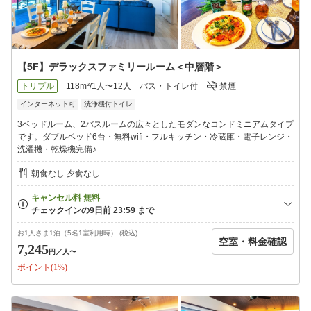
【5F】デラックスファミリールーム＜中層階＞
トリプル
118m²/1人〜12人
バス・トイレ付
禁煙
インターネット可
洗浄機付トイレ
3ベッドルーム、2バスルームの広々としたモダンなコンドミニアムタイプ
です。ダブルベッド6台・無料wifi・フルキッチン・冷蔵庫・電子レンジ・
洗濯機・乾燥機完備♪
朝食なし 夕食なし
お1人さま1泊（5名1室利用時） (税込)
空室・料金確認
7,245
円
／人〜
ポイント(1%)