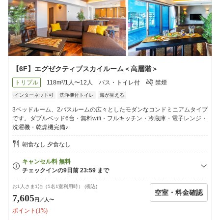
【6F】エグゼクティブスカイルーム＜高層階＞
トリプル
118m²/1人〜12人
バス・トイレ付
禁煙
インターネット可
洗浄機付トイレ
海が見える
3ベッドルーム、2バスルームの広々としたモダンなコンドミニアムタイプ
です。ダブルベッド6台・無料wifi・フルキッチン・冷蔵庫・電子レンジ・
洗濯機・乾燥機完備♪
朝食なし 夕食なし
お1人さま1泊（5名1室利用時） (税込)
空室・料金確認
7,605
円
／人〜
ポイント(1%)