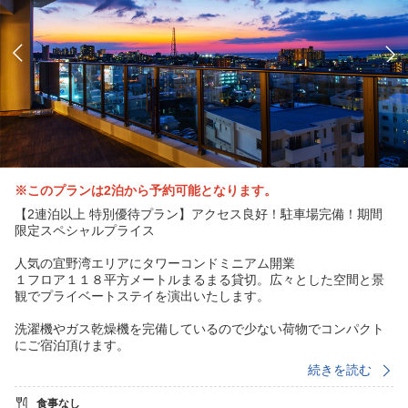
※このプランは2泊から予約可能となります。
【2連泊以上 特別優待プラン】アクセス良好！駐車場完備！期間
限定スペシャルプライス
人気の宜野湾エリアにタワーコンドミニアム開業
１フロア１１８平方メートルまるまる貸切。広々とした空間と景
観でプライベートステイを演出いたします。
洗濯機やガス乾燥機を完備しているので少ない荷物でコンパクト
にご宿泊頂けます。
また無料ＷｉＦｉや無料駐車場など宿泊にあると利便性がある設
続きを読む
備もご用意。
食事なし