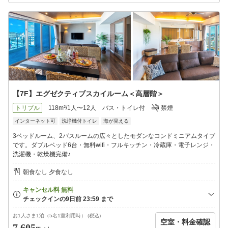
【7F】エグゼクティブスカイルーム＜高層階＞
トリプル
118m²/1人〜12人
バス・トイレ付
禁煙
インターネット可
洗浄機付トイレ
海が見える
3ベッドルーム、2バスルームの広々としたモダンなコンドミニアムタイプ
です。ダブルベッド6台・無料wifi・フルキッチン・冷蔵庫・電子レンジ・
洗濯機・乾燥機完備♪
朝食なし 夕食なし
お1人さま1泊（5名1室利用時） (税込)
空室・料金確認
7,605