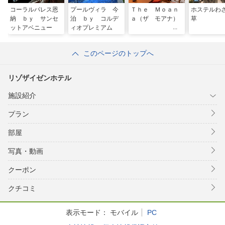
コーラルパレス恩
プールヴィラ 今
Ｔｈｅ Ｍｏａｎ
ホステルわ
納 ｂｙ サンセ
泊 ｂｙ コルデ
ａ（ザ モアナ）
草
ットアベニュー
ィオプレミアム
このページのトップへ
リゾザイゼンホテル
施設紹介
プラン
部屋
写真・動画
クーポン
クチコミ
表示モード：
モバイル
PC