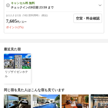
お1人さま1泊（5名1室利用時） (税込)
空室・料金確認
7,605
円
／人〜
ポイント(1%)
最近見た宿
リゾザイゼンホテ
ル
同じ宿を見た人はこんな宿も見ています