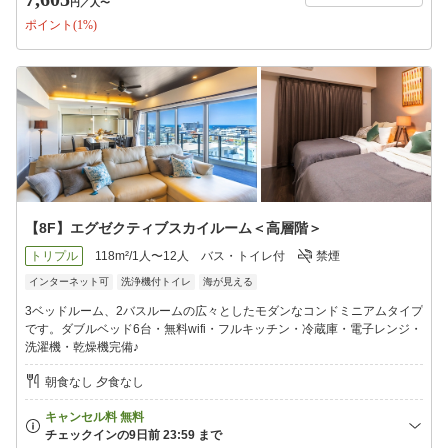
円
／人〜
ポイント(1%)
【8F】エグゼクティブスカイルーム＜高層階＞
トリプル
118m²/1人〜12人
バス・トイレ付
禁煙
インターネット可
洗浄機付トイレ
海が見える
3ベッドルーム、2バスルームの広々としたモダンなコンドミニアムタイプ
です。ダブルベッド6台・無料wifi・フルキッチン・冷蔵庫・電子レンジ・
洗濯機・乾燥機完備♪
朝食なし 夕食なし