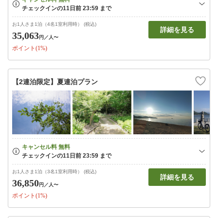
お1人さま1泊（4名1室利用時） (税込)
詳細を見る
35,063
円
／人〜
ポイント(1%)
【2連泊限定】夏連泊プラン
お1人さま1泊（3名1室利用時） (税込)
詳細を見る
36,850
円
／人〜
ポイント(1%)