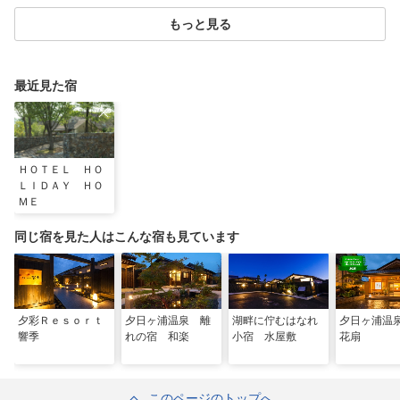
もっと見る
最近見た宿
ＨＯＴＥＬ ＨＯ
ＬＩＤＡＹ ＨＯ
ＭＥ
同じ宿を見た人はこんな宿も見ています
夕彩Ｒｅｓｏｒｔ
夕日ヶ浦温泉 離
湖畔に佇むはなれ
夕日ヶ浦温
響季
れの宿 和楽
小宿 水屋敷
花扇
このページのトップへ