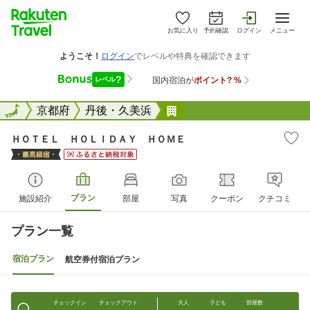
お気に入り
予約確認
ログイン
メニュー
全国
全国
京都府
丹後・久美浜
ＨＯＴＥＬ ＨＯＬＩＤ
ＨＯＴＥＬ ＨＯＬＩＤＡＹ ＨＯＭＥ
プラン
施設紹介
部屋
写真
クーポン
クチコミ
プラン一覧
宿泊プラン
航空券付宿泊プラン
チェックイン
チェックアウト
大人
子ども
部屋数