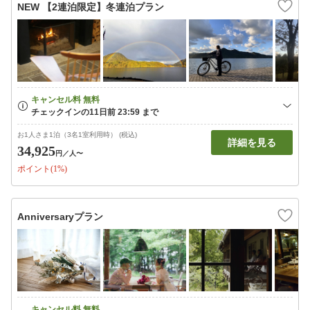
NEW 【2連泊限定】冬連泊プラン
お1人さま1泊（3名1室利用時） (税込)
詳細を見る
34,925
円
／人〜
ポイント(1%)
Anniversaryプラン