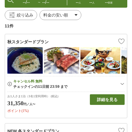
--/--
--/--
--
--
--
〜
人
人
部屋
絞り込み
11件
秋スタンダードプラン
お1人さま1泊（3名1室利用時） (税込)
詳細を見る
31,350
円
／人〜
ポイント(1%)
NEW 冬スタンダードプラン