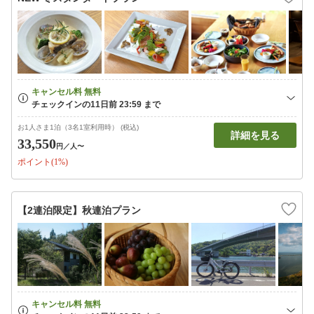
お1人さま1泊（3名1室利用時） (税込)
詳細を見る
33,550
円
／人〜
ポイント(1%)
【2連泊限定】秋連泊プラン