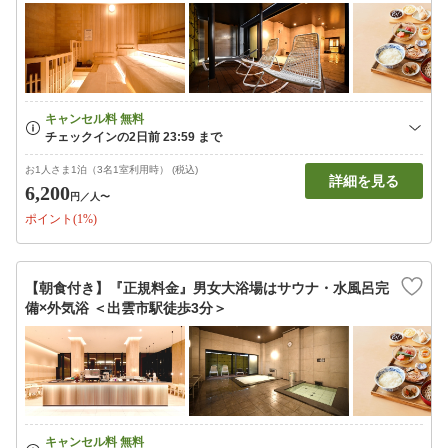
お1人さま1泊（3名1室利用時） (税込)
詳細を見る
6,200
円
／人〜
ポイント(1%)
【朝食付き】『正規料金』男女大浴場はサウナ・水風呂完
備×外気浴 ＜出雲市駅徒歩3分＞