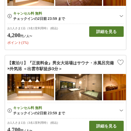
お1人さま1泊（3名1室利用時） (税込)
詳細を見る
4,200
円
／人〜
ポイント(1%)
【素泊り】『正規料金』男女大浴場はサウナ・水風呂完備
×外気浴 ＜出雲市駅徒歩3分＞
お1人さま1泊（3名1室利用時） (税込)
詳細を見る
4,700
円
／人〜