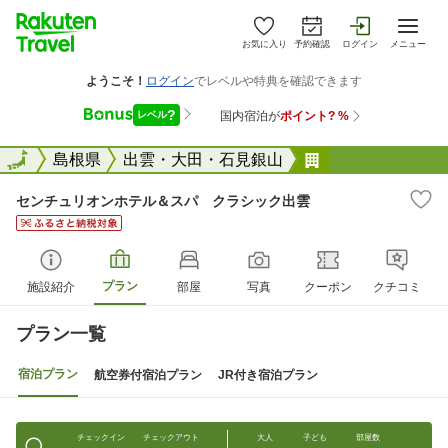
お気に入り
予約確認
ログイン
メニュー
全国
全国
島根県
出雲・大田・石見銀山
センチュリオン
センチュリオンホテル＆スパ クラシック出雲
プラン
施設紹介
部屋
写真
クーポン
クチコミ
プラン一覧
宿泊プラン
航空券付宿泊プラン
JR付き宿泊プラン
チェックイン
チェックアウト
大人
子ども
部屋数