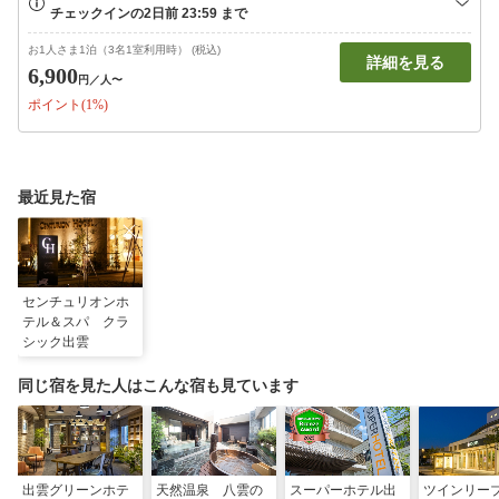
お1人さま1泊（3名1室利用時） (税込)
詳細を見る
6,900
円
／人〜
ポイント(1%)
最近見た宿
センチュリオンホ
テル＆スパ クラ
シック出雲
同じ宿を見た人はこんな宿も見ています
出雲グリーンホテ
天然温泉 八雲の
スーパーホテル出
ツインリー