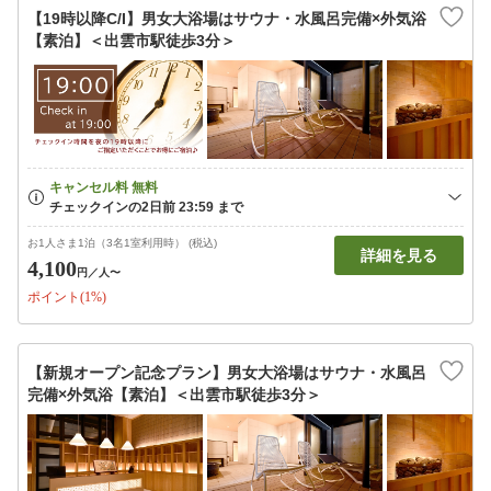
【19時以降C/I】男女大浴場はサウナ・水風呂完備×外気浴
【素泊】＜出雲市駅徒歩3分＞
お1人さま1泊（3名1室利用時） (税込)
詳細を見る
4,100
円
／人〜
ポイント(1%)
【新規オープン記念プラン】男女大浴場はサウナ・水風呂
完備×外気浴【素泊】＜出雲市駅徒歩3分＞