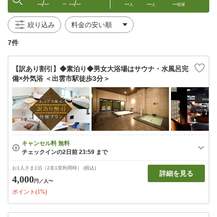
--/--
--/--
--
--
--
〜
人
人
部屋
絞り込み
7件
【訳あり割引】◆素泊り◆男女大浴場はサウナ・水風呂完
備×外気浴 ＜出雲市駅徒歩3分＞
お1人さま1泊（2名1室利用時） (税込)
詳細を見る
4,000
円
／人〜
ポイント(1%)