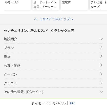
ルモーリス
湯 ドーミーイン
雲駅前
テル出雲 (
出雲（ドーミーイ
ループ)
ン・御宿野乃 ホ
テルズグループ）
このページのトップへ
センチュリオンホテル＆スパ クラシック出雲
施設紹介
プラン
部屋
写真・動画
クーポン
クチコミ
その他の情報（PCサイト）
表示モード：
モバイル
PC