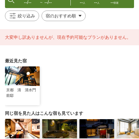
--/--
--/--
--
--
--
〜
人
人
部屋
絞り込み
大変申し訳ありませんが、現在予約可能なプランがありません。
最近見た宿
京都 清 清水門
前邸
同じ宿を見た人はこんな宿も見ています