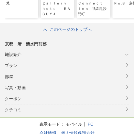
梵
ｇａｌｌｅｒｙ
Ｃｏｎｎｅｃｔ
Ｎｏ.８ 京
ｈｏｔｅｌ ＫＡ
ｉｎｎ 祇園毘沙
ＧＵＹＡ
門町
このページのトップへ
京都 清 清水門前邸
施設紹介
プラン
部屋
写真・動画
クーポン
クチコミ
表示モード：
モバイル
PC
会社情報
個人情報保護方針