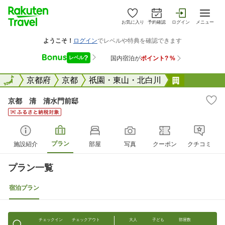
お気に入り
予約確認
ログイン
メニュー
全国
全国
京都府
京都
祇園・東山・北白川
京都 清 
京都 清 清水門前邸
プラン
施設紹介
部屋
写真
クーポン
クチコミ
プラン一覧
宿泊プラン
チェックイン
チェックアウト
大人
子ども
部屋数