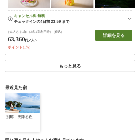
お1人さま1泊（2名1室利用時） (税込)
詳細を見る
63,360
円
／人〜
ポイント(1%)
もっと見る
最近見た宿
別邸 天降る丘