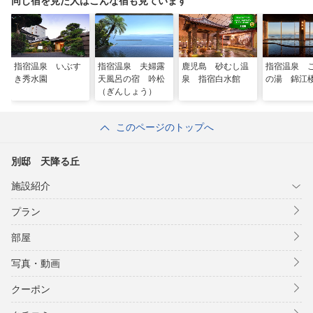
同じ宿を見た人はこんな宿も見ています
指宿温泉 いぶす
指宿温泉 夫婦露
鹿児島 砂むし温
指宿温泉 
き秀水園
天風呂の宿 吟松
泉 指宿白水館
の湯 錦江
（ぎんしょう）
このページのトップへ
別邸 天降る丘
施設紹介
プラン
部屋
写真・動画
クーポン