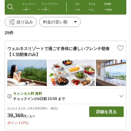
チェックイン
チェックアウト
大人
子ども
部屋数
--/--
--/--
--
--
--
〜
人
人
部屋
絞り込み
25件
ウェルネスリゾートで過ごす身体に優しいフレンチ朝食
【１泊朝食のみ】
お1人さま1泊（2名1室利用時） (税込)
詳細を見る
30,360
円
／人〜
ポイント(1%)