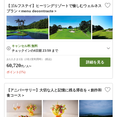
【ゴルフステイ】ヒーリングリゾートで愉しむウェルネス
プラン＜menu decontracte＞
お1人さま1泊（2名1室利用時） (税込)
詳細を見る
60,720
円
／人〜
ポイント(1%)
【アニバーサリー】大切な人と記憶に残る滞在を＜創作和
食コース＞