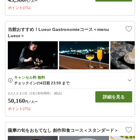
円
／人〜
ポイント(1%)
当館おすすめ！Lueur Gastronomieコース＜menu
Lueur＞
お1人さま1泊（2名1室利用時） (税込)
詳細を見る
50,160
円
／人〜
ポイント(1%)
薩摩の旬をおもてなし 創作和食コース＜スタンダード＞