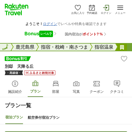
お気に入り
予約確認
ログイン
メニュー
全国
全国
鹿児島県
指宿・枕崎・南さつま
指宿温泉
別
別邸 天降る丘
プラン
施設紹介
部屋
写真
クーポン
クチコミ
プラン一覧
宿泊プラン
航空券付宿泊プラン