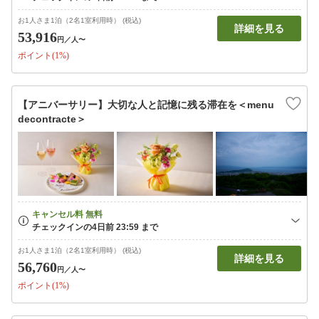
お1人さま1泊（2名1室利用時） (税込)
詳細を見る
53,916
円
／人〜
ポイント(1%)
【アニバーサリー】大切な人と記憶に残る滞在を＜menu
decontracte＞
お1人さま1泊（2名1室利用時） (税込)
詳細を見る
56,760
円
／人〜
ポイント(1%)