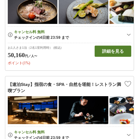
お1人さま1泊（2名1室利用時） (税込)
詳細を見る
50,160
円
／人〜
ポイント(1%)
【連泊Stay】指宿の食・SPA・自然を堪能！レストラン満
喫プラン