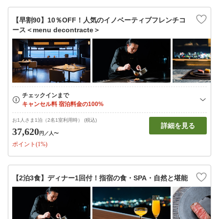
【早割90】10％OFF！人気のイノベーティブフレンチコ
ース＜menu decontracte＞
お1人さま1泊（2名1室利用時） (税込)
詳細を見る
37,620
円
／人〜
ポイント(1%)
【2泊3食】ディナー1回付！指宿の食・SPA・自然と堪能