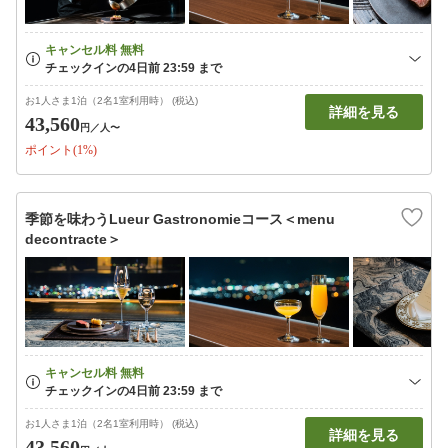
お1人さま1泊（2名1室利用時） (税込)
詳細を見る
43,560
円
／人〜
ポイント(1%)
季節を味わうLueur Gastronomieコース＜menu
decontracte＞
お1人さま1泊（2名1室利用時） (税込)
詳細を見る
43,560