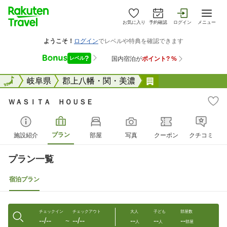
お気に入り
予約確認
ログイン
メニュー
全国
全国
岐阜県
郡上八幡・関・美濃
ＷＡＳＩＴＡ Ｈ
ＷＡＳＩＴＡ ＨＯＵＳＥ
プラン
施設紹介
部屋
写真
クーポン
クチコミ
プラン一覧
宿泊プラン
チェックイン
チェックアウト
大人
子ども
部屋数
--/--
--/--
--
--
--
〜
人
人
部屋