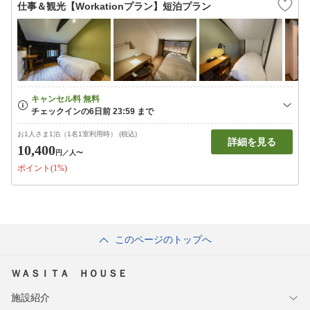
仕事＆観光【Workationプラン】短泊プラン
お1人さま1泊（1名1室利用時） (税込)
詳細を見る
10,400
円
／人〜
ポイント(1%)
このページのトップへ
ＷＡＳＩＴＡ ＨＯＵＳＥ
施設紹介