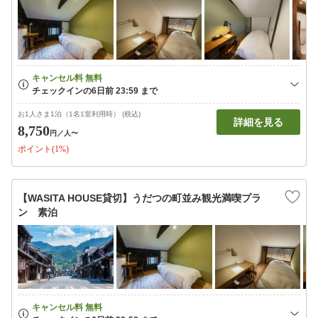
お1人さま1泊（1名1室利用時） (税込)
詳細を見る
8,750
円
／人〜
ポイント(1%)
【WASITA HOUSE貸切】うだつの町並み観光満喫プラ
ン 素泊