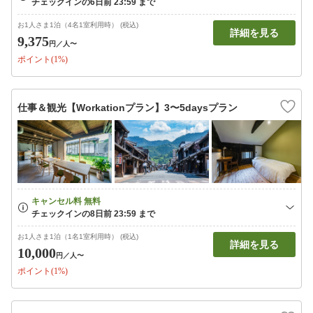
お1人さま1泊（4名1室利用時） (税込)
詳細を見る
9,375
円
／人〜
ポイント(1%)
仕事＆観光【Workationプラン】3〜5daysプラン
お1人さま1泊（1名1室利用時） (税込)
詳細を見る
10,000
円
／人〜
ポイント(1%)