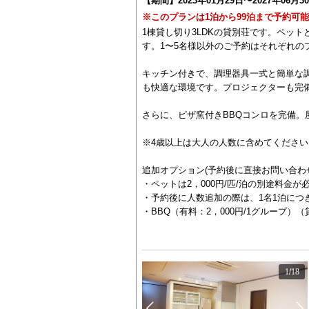
【期間】2023年01月29日〜2027年06月3
※このプランは1泊から99泊まで予約可
1棟貸し切り3LDKの貸別荘です。ペッ
す。1〜5名様以外のご予約はそれぞれの
キッチン付きで、調理器具一式と簡単な
も快適な環境です。プロジェクターも完備
さらに、ピザ窯付きBBQコンロを完備。
※4歳以上は大人の人数に含めてくださ
追加オプション(予約後に直接お問い合わ
・ペットは2，000円/匹/泊の別途料金
・予約後に人数追加の際は、1名1泊につき
・BBQ（有料：2，000円/1グループ
1
/
18