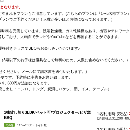
0日
能となります。
トと泊まれるプランもご用意しています。(こちらのプランは『1〜5名様プラン
プランでご予約ください！人数が多いほどお得になっております。)
調味料を完備しています。洗濯乾燥機、ガス乾燥機もあり、出張やテレワーク
しており、大画面でテレビやYouTubeなどを視聴することができます。
屋根付きテラスでBBQもお楽しみいただけます♪
い（3歳以下のお子様は寝具なしで無料のため、人数に含めないでください。）
せください。メールにて請求書を送付いたします。)
が必要です。予約時に申告をお願い致します。
4，600円が追加になります。
）（貸し出し：コンロ、トング、炭消しバケツ、網、イス、テーブル）
1棟貸し切り3LDK/ペット可/プロジェクター/ピザ窯
1名利用時 (税込)
BBQ
(消費税込31,200~89,
115m²/バス・トイレ無
その他
2名利用時 (税込)