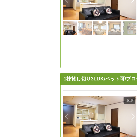
1棟貸し切り3LDK/ペット可/プ
1
/
18