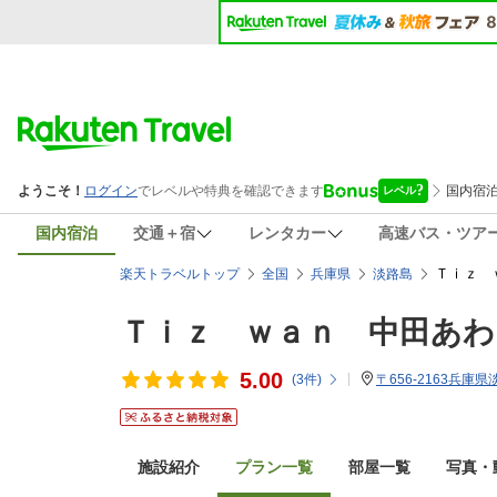
国内宿泊
交通＋宿
レンタカー
高速バス・ツア
Ｔｉｚ 
楽天トラベルトップ
全国
兵庫県
淡路島
Ｔｉｚ ｗａｎ 中田あわ
5.00
(
3
件)
〒656-2163兵庫県
施設紹介
プラン一覧
部屋一覧
写真・動