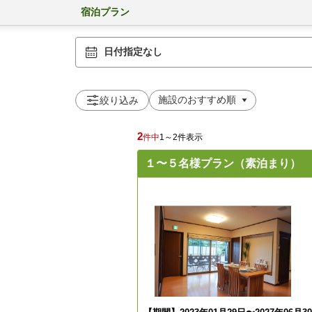
宿泊プラン
日付指定なし
絞り込み
2
件中
1～2件表示
１〜５名様プラン（素泊まり）