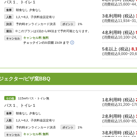
バス１、トイレ１
(消費税込15,600~44,
朝食なし 夕食なし
食事
3名利用時 (税込)
1人〜6人 子供料金設定有り
人数
(消費税込11,934~31,
予約時オンラインカード決済
1%
決済
ポイント
※このプランは1泊から99泊まで予約可能となります。
連泊
4名利用時 (税込)
(消費税込10,100~24,
キャンセル
5名以上 (税込)
8,
(消費税込9,000~20,6
ロジェクター/ピザ窯BBQ
115m²/バス・トイレ無
その他
1名利用時 (税込)
(消費税込31,200~170
バス１、トイレ１
朝食なし 夕食なし
食事
2名利用時 (税込)
1人〜6人 子供料金設定有り
人数
(消費税込15,600~85,
予約時オンラインカード決済
1%
決済
ポイント
3名利用時 (税込)
キャンセル