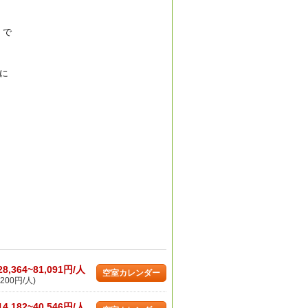
』で
に
28,364~81,091円/人
空室カレンダー
200円/人)
14,182~40,546円/人