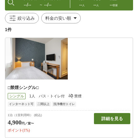
--/--
--/--
--
--
--
〜
人
人
部屋
絞り込み
1件
□禁煙シングル□
シングル
1人
バス・トイレ付
禁煙
インターネット可
二間以上
洗浄機付トイレ
1泊（1室利用時） (税込)
詳細を見る
4,900
円
／室〜
ポイント(1%)