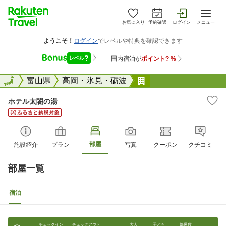
お気に入り
予約確認
ログイン
メニュー
全国
全国
富山県
高岡・氷見・砺波
ホテル太閤の湯
ホテル太閤の湯
部屋
施設紹介
プラン
写真
クーポン
クチコミ
部屋一覧
宿泊
チェックイン
チェックアウト
大人
子ども
部屋数