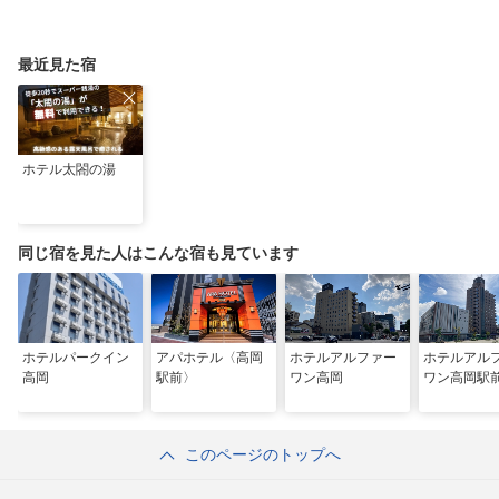
最近見た宿
ホテル太閤の湯
同じ宿を見た人はこんな宿も見ています
ホテルパークイン
アパホテル〈高岡
ホテルアルファー
ホテルアル
高岡
駅前〉
ワン高岡
ワン高岡駅
このページのトップへ