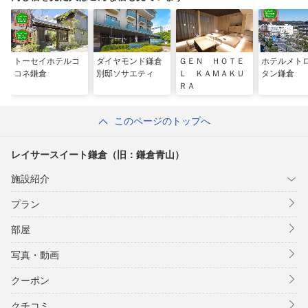
トーセイホテルコ
ダイヤモンド鎌倉
ＧＥＮ ＨＯＴＥ
ホテルメト
コネ鎌倉
別邸ソサエティ
Ｌ ＫＡＭＡＫＵ
タン鎌倉
ＲＡ
このページのトップへ
レイサースイート鎌倉（旧：鎌倉青山）
施設紹介
プラン
部屋
写真・動画
クーポン
クチコミ