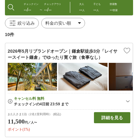
チェックイン
チェックアウト
大人
子ども
部屋数
--/--
--/--
--
--
--
〜
人
人
部屋
絞り込み
10件
2026年5月リブランドオープン｜鎌倉駅徒歩3分「レイサ
ースイート鎌倉」でゆったり寛ぐ旅（食事なし）
お1人さま1泊（2名1室利用時） (税込)
詳細を見る
11,500
円
／人〜
ポイント(1%)