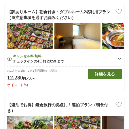
【訳ありルーム】朝食付き・ダブルルーム2名利用プラン
（※注意事項を必ずお読みください）
お1人さま1泊（2名1室利用時） (税込)
詳細を見る
12,280
円
／人〜
ポイント(1%)
【連泊でお得】鎌倉旅行の拠点に！連泊プラン（朝食付
き）