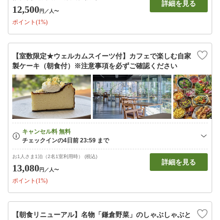
詳細を見る
12,500
円
／人〜
ポイント(1%)
【室数限定★ウェルカムスイーツ付】カフェで楽しむ自家
製ケーキ（朝食付）※注意事項を必ずご確認ください
お1人さま1泊（2名1室利用時） (税込)
詳細を見る
13,080
円
／人〜
ポイント(1%)
【朝食リニューアル】名物「鎌倉野菜」のしゃぶしゃぶと