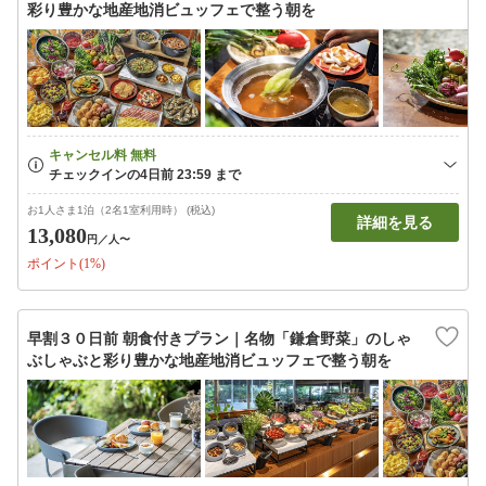
彩り豊かな地産地消ビュッフェで整う朝を
お1人さま1泊（2名1室利用時） (税込)
詳細を見る
13,080
円
／人〜
ポイント(1%)
早割３０日前 朝食付きプラン｜名物「鎌倉野菜」のしゃ
ぶしゃぶと彩り豊かな地産地消ビュッフェで整う朝を