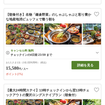
【朝食付き】名物「鎌倉野菜」のしゃぶしゃぶと彩り豊か
な地産地消ビュッフェで整う朝を
お1人さま1泊（2名1室利用時） (税込)
詳細を見る
15,580
円
／人〜
ポイント(1%)
【最大24時間ステイ】13時チェックインから翌13時チェ
ックアウトの贅沢ロングステイプラン（朝食付）