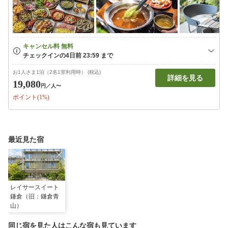
お1人さま1泊（2名1室利用時） (税込)
詳細を見る
19,080
円
／人〜
ポイント(1%)
最近見た宿
レイサースイート
鎌倉（旧：鎌倉青
山）
同じ宿を見た人はこんな宿も見ています