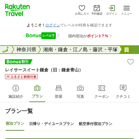
お気に入り
予約確認
ログイン
メニュー
全国
全国
神奈川県
湘南・鎌倉・江ノ島・藤沢・平塚
レ
レイサースイート鎌倉（旧：鎌倉青山）
プラン
施設紹介
部屋
写真
クーポン
クチコミ
プラン一覧
宿泊プラン
日帰り・デイユースプラン
航空券付宿泊プラン