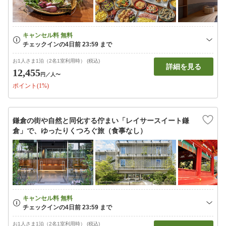
お1人さま1泊（2名1室利用時） (税込)
詳細を見る
12,455
円
／人〜
ポイント(1%)
鎌倉の街や自然と同化する佇まい「レイサースイート鎌
倉」で、ゆったりくつろぐ旅（食事なし）
お1人さま1泊（2名1室利用時） (税込)