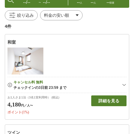
--/--
--/--
--
--
--
〜
人
人
部屋
絞り込み
4件
和室
お1人さま1泊（3名1室利用時） (税込)
詳細を見る
4,180
円
／人〜
ポイント(1%)
ツイン