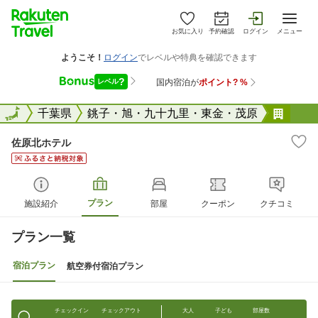
お気に入り
予約確認
ログイン
メニュー
全国
全国
千葉県
銚子・旭・九十九里・東金・茂原
佐原
佐原北ホテル
プラン
施設紹介
部屋
クーポン
クチコミ
プラン一覧
宿泊プラン
航空券付宿泊プラン
チェックイン
チェックアウト
大人
子ども
部屋数