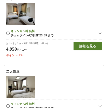
お1人さま1泊（3名1室利用時） (税込)
詳細を見る
4,950
円
／人〜
ポイント(1%)
二人部屋