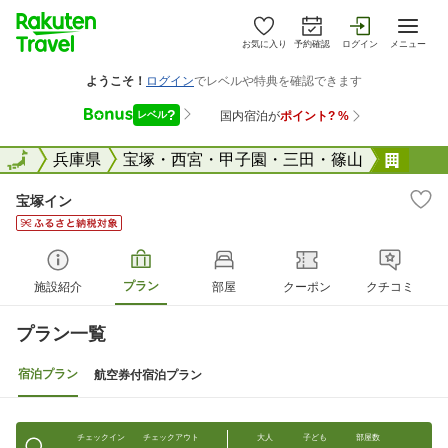
お気に入り
予約確認
ログイン
メニュー
全国
全国
兵庫県
宝塚・西宮・甲子園・三田・篠山
宝塚
宝塚イン
プラン
施設紹介
部屋
クーポン
クチコミ
プラン一覧
宿泊プラン
航空券付宿泊プラン
チェックイン
チェックアウト
大人
子ども
部屋数