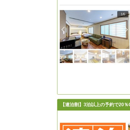
1
/
6
【連泊割】3泊以上の予約で20