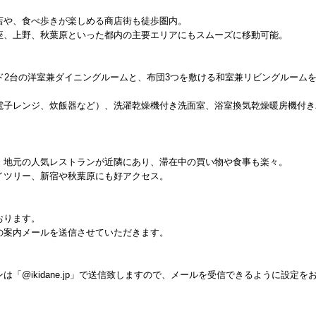
店や、食べ歩きが楽しめる商店街も徒歩圏内。
座、上野、秋葉原といった都内の主要エリアにもスムーズに移動可能。
ド2台の洋室兼ダイニングルームと、布団3つを敷ける和室兼リビングルーム
、電子レンジ、炊飯器など）、洗濯乾燥機付き洗面室、浴室換気乾燥暖房機付き
、地元の人気レストランが近隣にあり、滞在中の買い物や食事も楽々。
イツリー、新宿や秋葉原にも好アクセス。
おります。
の案内メールを送信させていただきます。
「@ikidane.jp」で送信致しますので、メールを受信できるように設定を