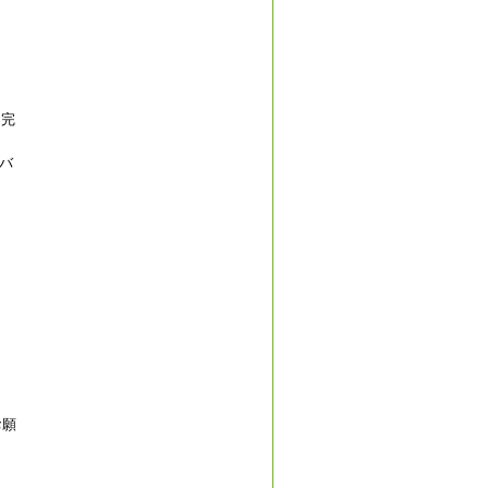
を完
バ
お願