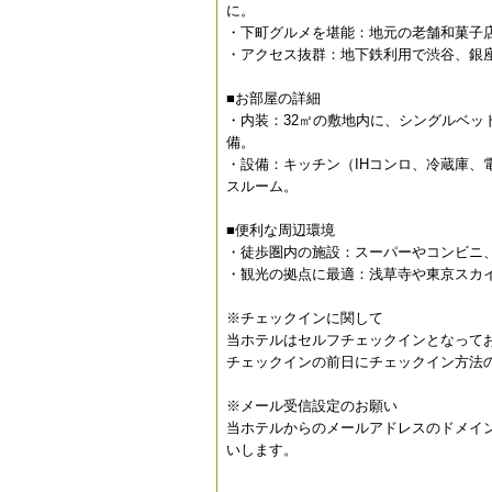
に。
・下町グルメを堪能：地元の老舗和菓子
・アクセス抜群：地下鉄利用で渋谷、銀
■お部屋の詳細
・内装：32㎡の敷地内に、シングルベッ
備。
・設備：キッチン（IHコンロ、冷蔵庫
スルーム。
■便利な周辺環境
・徒歩圏内の施設：スーパーやコンビニ
・観光の拠点に最適：浅草寺や東京スカ
※チェックインに関して
当ホテルはセルフチェックインとなって
チェックインの前日にチェックイン方法
※メール受信設定のお願い
当ホテルからのメールアドレスのドメインは
いします。