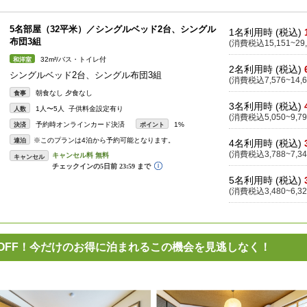
5名部屋（32平米）／シングルベッド2台、シングル
1名利用時 (税込)
布団3組
(消費税込15,151~29,
32m²/バス・トイレ付
和洋室
2名利用時 (税込)
シングルベッド2台、シングル布団3組
(消費税込7,576~14,6
朝食なし 夕食なし
食事
3名利用時 (税込)
1人〜5人 子供料金設定有り
人数
(消費税込5,050~9,79
予約時オンラインカード決済
1%
決済
ポイント
※このプランは4泊から予約可能となります。
連泊
4名利用時 (税込)
(消費税込3,788~7,34
キャンセル
5名利用時 (税込)
(消費税込3,480~6,32
％OFF！今だけのお得に泊まれるこの機会を見逃しなく！