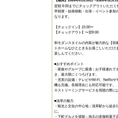
【期間】2026年03月18日〜2026年12月3
翌朝 8:00までにチェックアウトいた
早朝便・始発移動・出張・イベント参加
なります。
【チェックイン】15:00〜
【チェックアウト】〜翌8:00
和モダンスタイルの内装が魅力的な【宿
トホームなひとときをお過ごしいただけ
楽しんでください。
■おすすめポイント
・家族やグループに最適：お子様連れで
き、最大限にくつろげます。
・充実の設備：テレビやWi-Fi、Netfl
機も完備。長期滞在にも対応可能です。
※ストリーミングサービスを視聴の際に
■浅草の魅力
・観光と文化の中心地：浅草駅から徒歩
に。
・下町グルメを堪能：地元の老舗和菓子