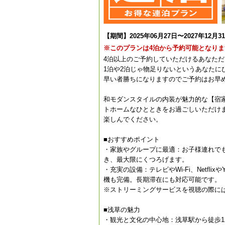
【期間】2025年06月27日〜2027年12月3
※このプランは4泊から予約可能となりま
4泊以上のご予約していただけるあなただ
1泊や2泊じゃ物足りないというあなたに
早い者勝ちになりますのでご予約はお早
和モダンスタイルの内装が魅力的な【宿
トホームなひとときをお過ごしいただけ
楽しんでください。
■おすすめポイント
・家族やグループに最適：お子様連れで
き、最大限にくつろげます。
・充実の設備：テレビやWi-Fi、Netfl
機も完備。長期滞在にも対応可能です。
※ストリーミングサービスを視聴の際に
■浅草の魅力
・観光と文化の中心地：浅草駅から徒歩