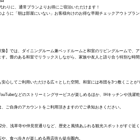
1日
だく代わりに、通常プランよりお得にご宿泊いただけます！
のように「朝は部屋にいない」お客様向けのお得な早期チェックアウトプラン
家梟】では、ダイニングルーム兼ベッドルームと和室のリビングルームで、ア
ます。畳のある和室でリラックスしながら、家族や友人と語り合う特別な時間
も安心してご利用いただける広々とした空間。和室には布団を3つ敷くことが
ixやYouTubeなどのストリーミングサービスが楽しめるほか、IHキッチンや洗濯
は、ご自身のアカウントをご利用頂きますのでご承知おきください。
12分、浅草寺や仲見世通りなど、歴史と風情あふれる観光スポットがすぐ近く
店や、食べ歩きが楽しめる商店街も徒歩圏内。