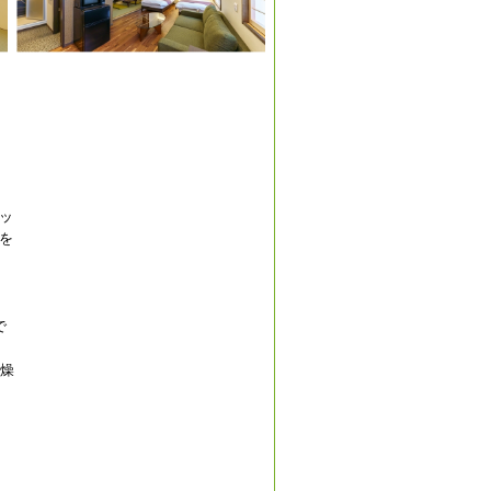
ッ
を
で
乾燥