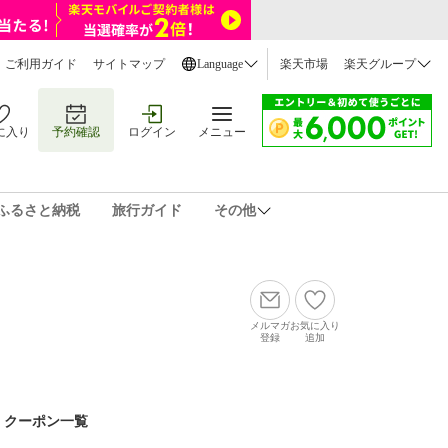
ご利用ガイド
サイトマップ
Language
楽天市場
楽天グループ
に入り
予約確認
ログイン
メニュー
ふるさと納税
旅行ガイド
その他
メルマガ
お気に入り
登録
追加
クーポン一覧