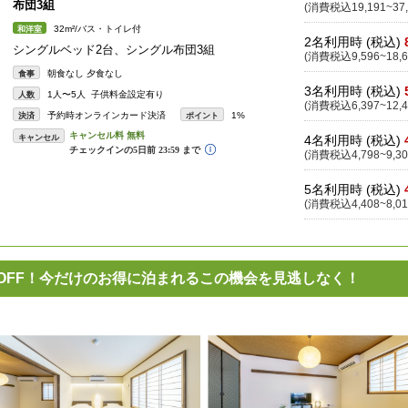
布団3組
(消費税込19,191~37,
32m²/バス・トイレ付
和洋室
2名利用時 (税込)
シングルベッド2台、シングル布団3組
(消費税込9,596~18,6
朝食なし 夕食なし
食事
3名利用時 (税込)
1人〜5人 子供料金設定有り
人数
(消費税込6,397~12,4
予約時オンラインカード決済
1%
決済
ポイント
キャンセル
4名利用時 (税込)
(消費税込4,798~9,30
5名利用時 (税込)
(消費税込4,408~8,01
％OFF！今だけのお得に泊まれるこの機会を見逃しなく！