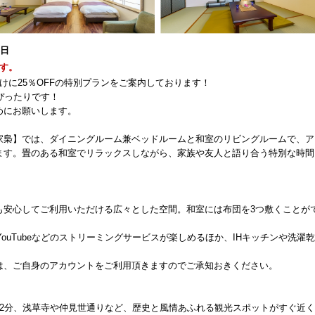
1日
す。
けに25％OFFの特別プランをご案内しております！
ぴったりです！
めにお願いします。
家梟】では、ダイニングルーム兼ベッドルームと和室のリビングルームで、ア
ます。畳のある和室でリラックスしながら、家族や友人と語り合う特別な時間
も安心してご利用いただける広々とした空間。和室には布団を3つ敷くことが
ixやYouTubeなどのストリーミングサービスが楽しめるほか、IHキッチンや洗濯
は、ご自身のアカウントをご利用頂きますのでご承知おきください。
12分、浅草寺や仲見世通りなど、歴史と風情あふれる観光スポットがすぐ近く