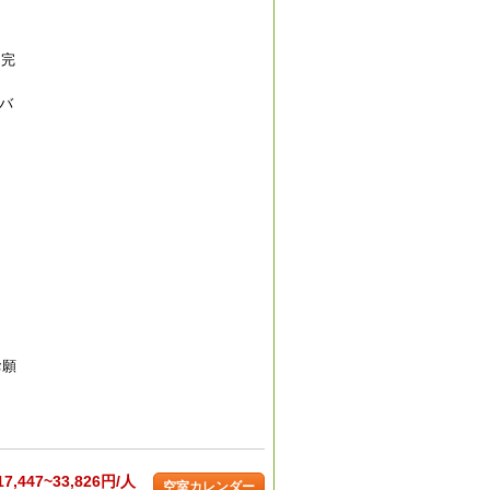
を完
バ
お願
17,447~33,826円/人
空室カレンダー