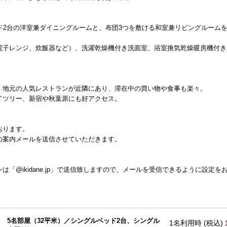
ド2台の洋室兼ダイニングルームと、布団3つを敷ける和室兼リビングルーム
、電子レンジ、炊飯器など）、洗濯乾燥機付き洗面室、浴室換気乾燥暖房機付き
、地元の人気レストランが近隣にあり、滞在中の買い物や食事も楽々。
イツリー、新宿や秋葉原にも好アクセス。
おります。
の案内メールを送信させていただきます。
「@ikidane.jp」で送信致しますので、メールを受信できるように設定を
5名部屋（32平米）／シングルベッド2台、シングル
1名利用時 (税込)