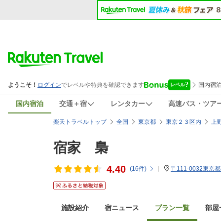
国内宿泊
交通＋宿
レンタカー
高速バス・ツア
楽天トラベルトップ
全国
東京都
東京２３区内
上
宿家 梟
4.40
(
16
件)
〒111-0032東京
施設紹介
宿ニュース
プラン一覧
部屋