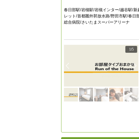
春日部駅/岩槻駅/岩槻インター/越谷駅/
レット/首都圏外郭放水路/野田市駅/春日
総合病院/さいたまスーパーアリーナ
1
/
5