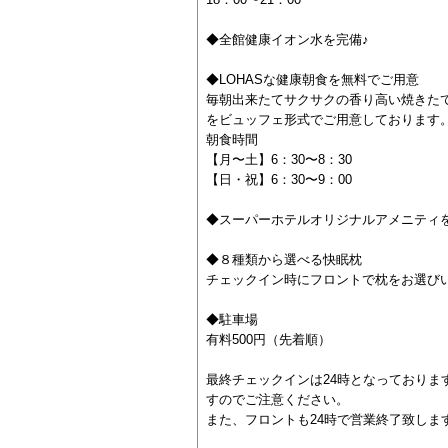
◆全館健康イオン水を完備♪
◆LOHASな健康朝食を無料でご用意
毎朝出来たてサクサクの香り高い焼きた
をビュッフェ形式でご用意しております
朝食時間
【月〜土】6：30〜8：30
【日・祝】6：30〜9：00
◆スーパーホテルオリジナルアメニティ
◆８種類から選べる快眠枕
チェックイン時にフロントで枕をお選び
◆駐車場
有料500円（先着順）
最終チェックインは24時となっておりま
すのでご注意ください。
また、フロントも24時で営業終了致しま