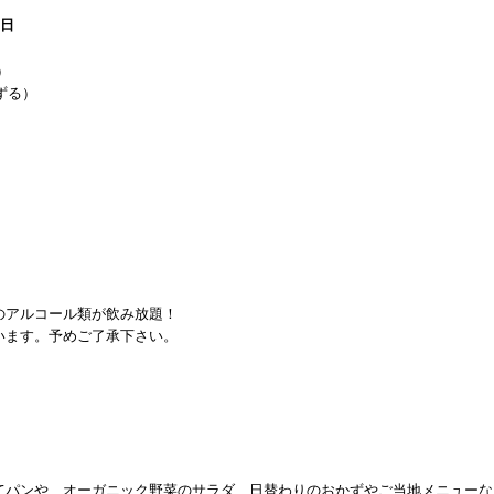
1日
）
ずる）
のアルコール類が飲み放題！
います。予めご了承下さい。
てパンや、オーガニック野菜のサラダ、日替わりのおかずやご当地メニューな