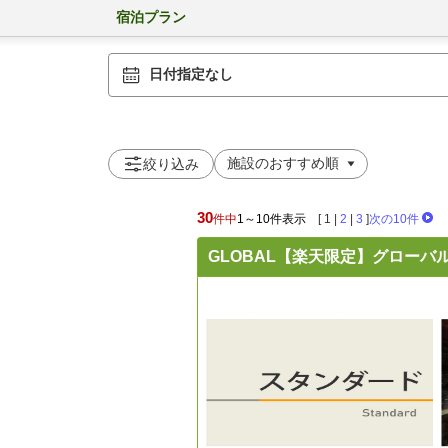
宿泊プラン
日付指定なし
絞り込み
30
件中
1～10件表示
[
1
|
2
|
3
]
次の10件
GLOBAL【楽天限定】グローバ