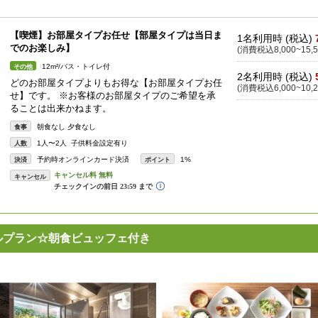
【喫煙】お部屋タイプお任せ【部屋タイプは当日ま
1名利用時 (税込)
でのお楽しみ】
(消費税込8,000~15,5
12m²/バス・トイレ付
その他
2名利用時 (税込)
どのお部屋タイプよりもお得な【お部屋タイプお任
(消費税込6,000~10,2
せ】です。 ※お客様のお部屋タイプのご希望を承
ることは出来かねます。
朝食なし 夕食なし
食事
1人〜2人 子供料金設定有り
人数
予約時オンラインカード決済
1%
決済
ポイント
キャンセル
バルプラン☆朝食ビュッフェ付き