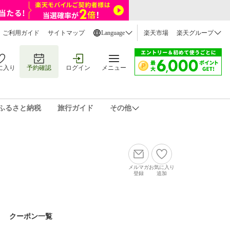
ご利用ガイド
サイトマップ
Language
楽天市場
楽天グループ
に入り
予約確認
ログイン
メニュー
ふるさと納税
旅行ガイド
その他
メルマガ
お気に入り
登録
追加
クーポン一覧