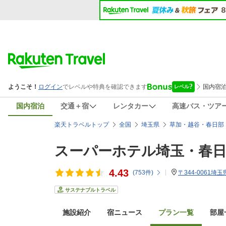
国内宿泊
交通＋宿
レンタカー
高速バス・ツア
楽天トラベルトップ
全国
埼玉県
草加・越谷・春日部
スーパーホテル埼玉・春日
4.43
(
753
件)
〒344-0061埼
サステナブルトラベル
施設紹介
宿ニュース
プラン一覧
部屋