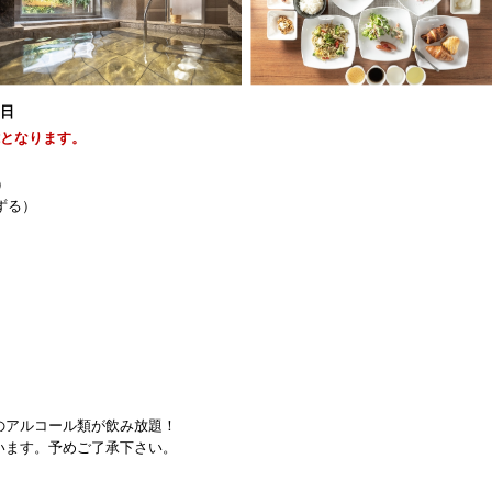
1日
能となります。
）
ずる）
のアルコール類が飲み放題！
います。予めご了承下さい。