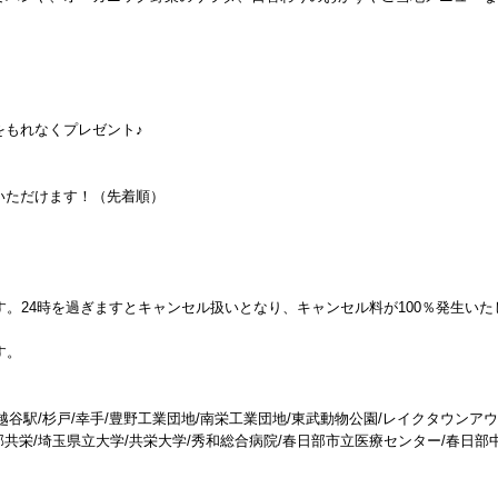
。
をもれなくプレゼント♪
いただけます！（先着順）
す。24時を過ぎますとキャンセル扱いとなり、キャンセル料が100％発生いた
す。
新越谷駅/杉戸/幸手/豊野工業団地/南栄工業団地/東武動物公園/レイクタウンア
部共栄/埼玉県立大学/共栄大学/秀和総合病院/春日部市立医療センター/春日部