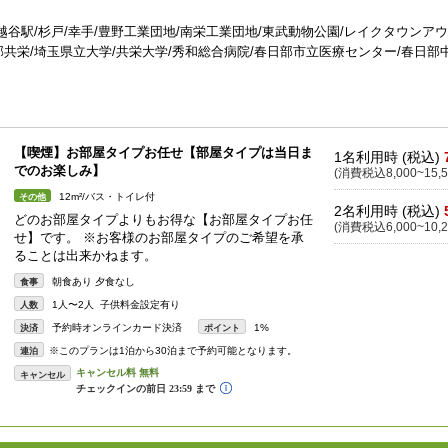
新越谷駅/杉戸/幸手/豊野工業団地/南栄工業団地/東武動物公園/レイクタウンア
部共栄/埼玉県立大学/共栄大学/秀和総合病院/春日部市立医療センター/春日部
【喫煙】お部屋タイプお任せ【部屋タイプは当日ま
1名利用時 (税込)
でのお楽しみ】
(消費税込8,000~15,5
12m²/バス・トイレ付
その他
2名利用時 (税込)
どのお部屋タイプよりもお得な【お部屋タイプお任
(消費税込6,000~10,2
せ】です。 ※お客様のお部屋タイプのご希望を承
ることは出来かねます。
朝食あり 夕食なし
食事
1人〜2人 子供料金設定有り
人数
予約時オンラインカード決済
1%
決済
ポイント
※このプランは1泊から30泊まで予約可能となります。
連泊
キャンセル