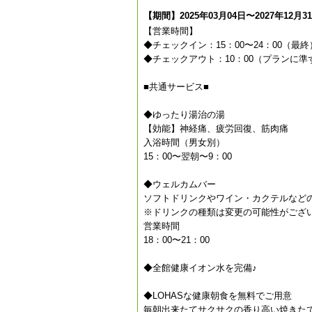
【期間】2025年03月04日〜2027年12月3
【営業時間】
◆チェックイン：15：00〜24：00（最終
◆チェックアウト：10：00（プランに準
■共通サービス■
◆ゆったり湯治の湯
【効能】神経痛、疲労回復、筋肉痛
入浴時間（男女別）
15：00〜翌朝〜9：00
◆ウェルカムバー
ソフトドリンクやワイン・カクテルなど
※ドリンクの種類は変更の可能性がござ
営業時間
18：00〜21：00
◆全館健康イオン水を完備♪
◆LOHASな健康朝食を無料でご用意
毎朝出来たてサクサクの香り高い焼きた