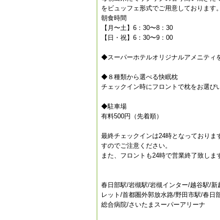
をビュッフェ形式でご用意しております
朝食時間
【月〜土】6：30〜8：30
【日・祝】6：30〜9：00
◆スーパーホテルオリジナルアメニティ
◆８種類から選べる快眠枕
チェックイン時にフロントで枕をお選び
◆駐車場
有料500円（先着順）
最終チェックインは24時となっておりま
すのでご注意ください。
また、フロントも24時で営業終了致しま
春日部駅/岩槻駅/岩槻インター/越谷駅/
レット/首都圏外郭放水路/野田市駅/春日
総合病院/さいたまスーパーアリーナ