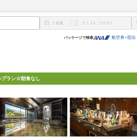
1
0
1
大人
子供
航空券+宿泊
パッケージで検索
ルプラン☆朝食なし