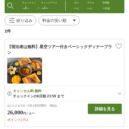
チェックイン
チェックアウト
大人
子ども
部屋数
--/--
--/--
--
--
--
〜
人
人
部屋
絞り込み
2件
【宿泊者は無料】星空ツアー付きベーシックディナープラ
ン
お1人さま1泊（5名1室利用時） (税込)
詳細を見る
26,000
円
／人〜
ポイント(1%)