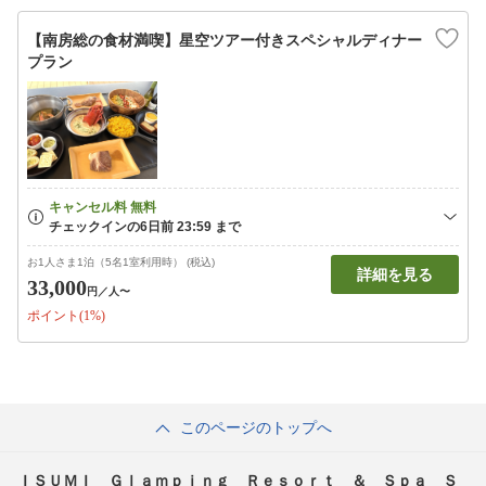
【南房総の食材満喫】星空ツアー付きスペシャルディナー
プラン
お1人さま1泊（5名1室利用時） (税込)
詳細を見る
33,000
円
／人〜
ポイント(1%)
このページのトップへ
ＩＳＵＭＩ Ｇｌａｍｐｉｎｇ Ｒｅｓｏｒｔ ＆ Ｓｐａ Ｓ