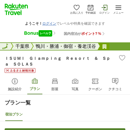
お気に入り
予約確認
ログイン
メニュー
全国
全国
千葉県
鴨川・勝浦・御宿・養老渓谷
ＩＳＵＭ
ＩＳＵＭＩ Ｇｌａｍｐｉｎｇ Ｒｅｓｏｒｔ ＆ Ｓｐ
ａ ＳＯＬＡＳ
プラン
施設紹介
部屋
写真
クーポン
クチコミ
プラン一覧
宿泊プラン