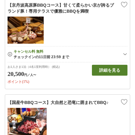
【京丹波高原豚BBQコース】甘くて柔らかい京が誇るブ
ランド豚！専用テラスで優雅にBBQを満喫
お1人さま1泊（4名1室利用時） (税込)
詳細を見る
20,500
円
／人〜
ポイント(1%)
【国産牛BBQコース】大自然と恐竜に囲まれてBBQ♪