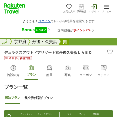
お気に入り
予約確認
ログイン
メニュー
全国
全国
京都府
丹後・久美浜
デュラクスアウトドアリ
デュラクスアウトドアリゾート京丹後久美浜ＬＡＢＯ
プラン
施設紹介
部屋
写真
クーポン
クチコミ
プラン一覧
宿泊プラン
航空券付宿泊プラン
チェックイン
チェックアウト
大人
子ども
部屋数