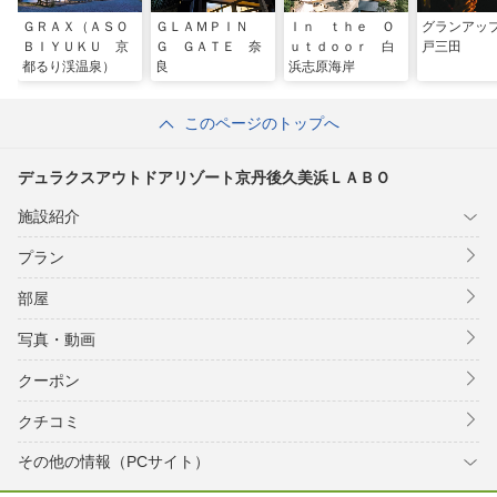
ＧＲＡＸ（ＡＳＯ
ＧＬＡＭＰＩＮ
Ｉｎ ｔｈｅ Ｏ
グランアッ
ＢＩＹＵＫＵ 京
Ｇ ＧＡＴＥ 奈
ｕｔｄｏｏｒ 白
戸三田
都るり渓温泉）
良
浜志原海岸
このページのトップへ
デュラクスアウトドアリゾート京丹後久美浜ＬＡＢＯ
施設紹介
プラン
部屋
写真・動画
クーポン
クチコミ
その他の情報（PCサイト）