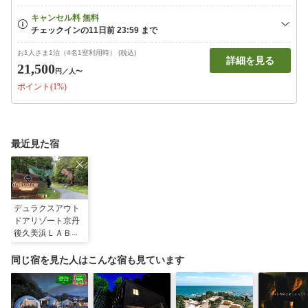
お1人さま1泊（4名1室利用時） (税込)
詳細を見る
21,500
円
／人〜
ポイント(1%)
最近見た宿
デュラクスアウト
ドアリゾート京丹
後久美浜ＬＡＢＯ
同じ宿を見た人はこんな宿も見ています