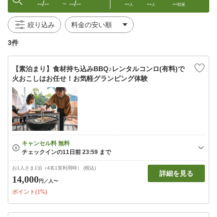
--/--
--/--
--
--
--
〜
人
人
部屋
絞り込み
3件
【素泊まり】食材持ち込みBBQ♪レンタルコンロ(有料)で
火おこしはお任せ！お気軽グランピング体験
お1人さま1泊（4名1室利用時） (税込)
詳細を見る
14,000
円
／人〜
ポイント(1%)