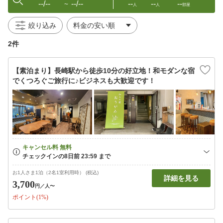
--/--
--/--
--
--
--
〜
人
人
部屋
絞り込み
2件
【素泊まり】長崎駅から徒歩10分の好立地！和モダンな宿
でくつろぐご旅行に♪ビジネスも大歓迎です！
お1人さま1泊（2名1室利用時） (税込)
詳細を見る
3,700
円
／人〜
ポイント(1%)