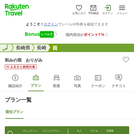
お気に入り
予約確認
ログイン
メニュー
全国
全国
長崎県
長崎
和みの宿 おりがみ
和みの宿 おりがみ
プラン
施設紹介
部屋
写真
クーポン
クチコミ
プラン一覧
宿泊プラン
チェックイン
チェックアウト
大人
子ども
部屋数