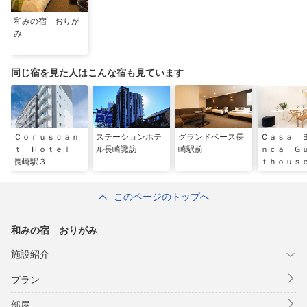
和みの宿 おりが
み
同じ宿を見た人はこんな宿も見ています
Ｃｏｒｕｓｃａｎ
ステーションホテ
グランドベース長
Ｃａｓａ 
ｔ Ｈｏｔｅｌ
ル長崎諏訪
崎駅前
ｎｃａ Ｇ
長崎駅３
ｔｈｏｕｓ
このページのトップへ
和みの宿 おりがみ
施設紹介
プラン
部屋