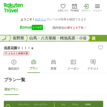
お気に入り
予約確認
ログイン
メニュー
全国
全国
長野県
白馬・八方尾根・栂池高原・小谷
流星
流星花園Ｖｉｌｌａ
プラン
施設紹介
部屋
クーポン
クチコミ
プラン一覧
宿泊プラン
チェックイン
チェックアウト
大人
子ども
部屋数