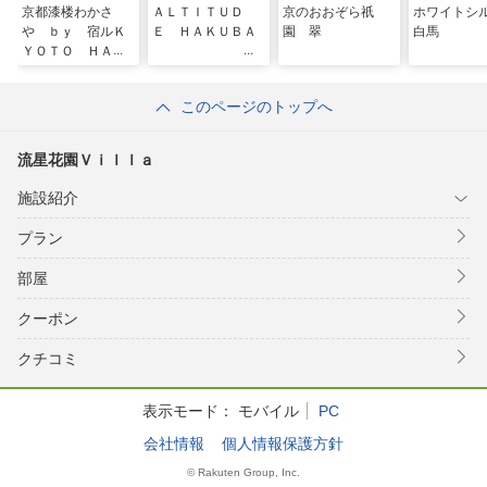
京都漆楼わかさ
ＡＬＴＩＴＵＤ
京のおおぞら祇
ホワイトシ
や ｂｙ 宿ルＫ
Ｅ ＨＡＫＵＢＡ
園 翠
白馬
ＹＯＴＯ ＨＡＮ
ＡＲＥ
このページのトップへ
流星花園Ｖｉｌｌａ
施設紹介
プラン
部屋
クーポン
クチコミ
表示モード：
モバイル
PC
会社情報
個人情報保護方針
© Rakuten Group, Inc.