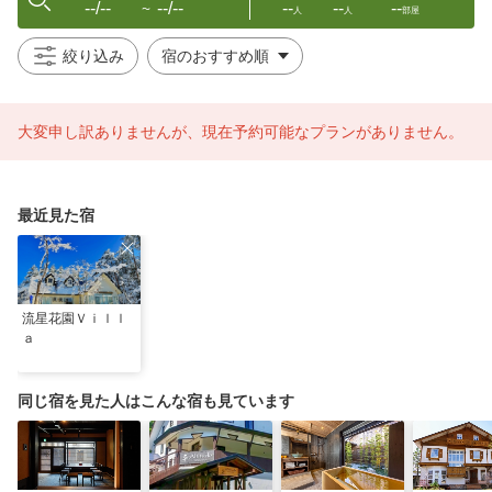
--/--
--/--
--
--
--
〜
人
人
部屋
絞り込み
大変申し訳ありませんが、現在予約可能なプランがありません。
最近見た宿
流星花園Ｖｉｌｌ
ａ
同じ宿を見た人はこんな宿も見ています