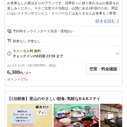
お食事なしの素泊まりのプランです。四季折々に移り変わる山の風景をお
楽しみください。※※ご注意※※当館は、山間にある1軒宿のため、周辺
にはレストランやコンビニ・スーパーなどはありませんお食事をご希望の
お客様は、お食事つきプランからご予約ができます★*゜*☆*゜**゜*☆*゜
続きを読む
*★*゜*☆*゜**゜*☆*゜*★*゜*☆*山奥に佇むヤマメ養殖とジビエ料理の
宿。春には新緑の芽吹きを・・・夏には蛍飛び交う清流を・・・秋には紅
予約時オンラインカード決済・現地払い
葉に燃ゆる山水を・・・冬には冴ゆ夜空に瞬く寒昴を☆四季の移ろいを楽
しめる山のお宿をお楽しみください【館内施設】◇客室◇昔ながらの和室
朝食なし 夕食なし
です。4.5畳から2間続きの和室までご利用シーンに合わせてご自由にお選
びください。※ペット受入不可※ご希望のお客様はペット専用プランから
ご予約をお願いいたします。◇共有スペース◇冷凍冷蔵庫、電子レンジが
あります。ご自由にお使いください。◇お風呂◇1か所の貸切風呂となっ
ていますので、空いているタイミングでご利用ください。＜入浴時間＞１
お1人さま1泊（2名1室利用時） (税込)
空室・料金確認
６：００〜２１：００※朝はシャワーのみ利用可能です◇備品・アメニテ
6,380
円
／人〜
ィ◇シャンプー・リンス・ボディーソープ・石鹸・バスタオル・タオル・
ポイント(1%)
ドライヤー・浴衣・歯ブラシセット・お茶セット※冬季期間(11/1〜3/31)
は、暖房費として1部屋ごとに500円別途頂戴いたします。現地にてお支
払いください。
【1泊朝食】里山のやさしい朝食♪気軽なB＆Bステイ