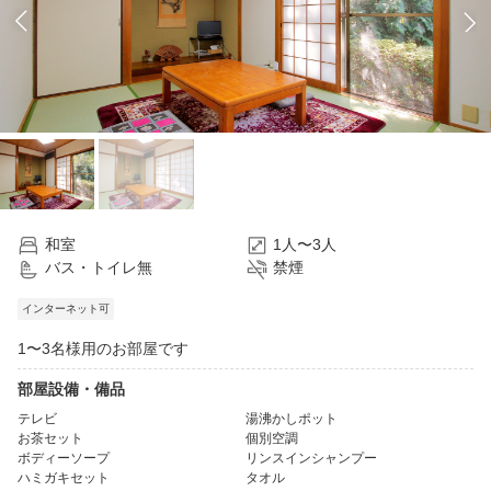
和室
1人〜3人
バス・トイレ無
禁煙
インターネット可
1〜3名様用のお部屋です
部屋設備・備品
テレビ
湯沸かしポット
お茶セット
個別空調
ボディーソープ
リンスインシャンプー
ハミガキセット
タオル