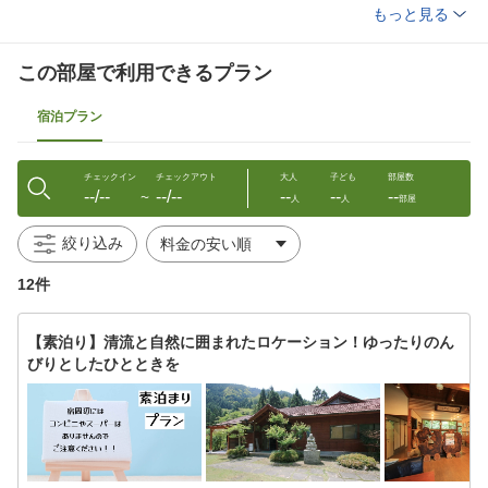
バスタオル
浴衣
もっと見る
この部屋で利用できるプラン
宿泊プラン
チェックイン
チェックアウト
大人
子ども
部屋数
--/--
--/--
--
--
--
〜
人
人
部屋
絞り込み
12件
【素泊り】清流と自然に囲まれたロケーション！ゆったりのん
びりとしたひとときを