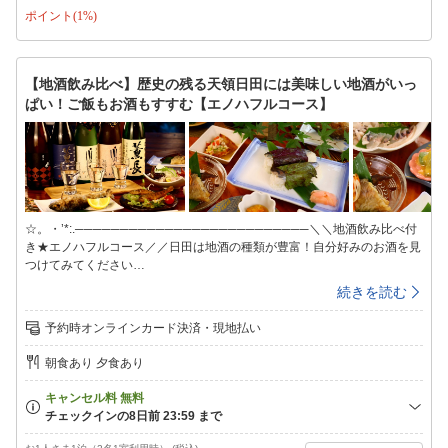
ポイント(1%)
ざいます※小学生のお子様はひろしげ名物の「唐揚げ」をメインとしたお
料理です。幼児はお子様ランチをご用意します【館内施設】◇客室◇昔な
がらの和室です。4.5畳から2間続きの和室までご利用シーンに合わせてご
自由にお選びください※ペット受入不可※ご希望のお客様はペット専用プ
【地酒飲み比べ】歴史の残る天領日田には美味しい地酒がいっ
ランからご予約をお願いいたします◇共有スペース◇冷凍冷蔵庫、電子レ
ぱい！ご飯もお酒もすすむ【エノハフルコース】
ンジがありますご自由にお使いください◇お風呂◇1か所の貸切風呂とな
っていますので、空いているタイミングでご利用ください＜入浴時間＞１
６：００〜２1：００※朝はシャワーのみ利用可能です◇備品・アメニテ
ィ◇シャンプー・リンス・ボディーソープ・石鹸・バスタオル・タオル・
ドライヤー・浴衣・歯ブラシセット・お茶セット※冬季期間(11/1〜3/31)
は暖房費として1部屋ごとに500円別途頂戴いたします現地にてお支払い
ください
☆。・’*:.──────────────────────────＼＼地酒飲み比べ付
き★エノハフルコース／／日田は地酒の種類が豊富！自分好みのお酒を見
つけてみてください
♪♪─────────────────────────────。.’゜*:・☆≪エノハフ
続きを読む
ルコース≫と≪季節の味覚満載のお料理≫を季節限定でご提供♪＝＝＝＝
＝＝＝＝＝＝＝＝＝＝＝＝＝【エノハって何？？】エノハとは九州の一部
予約時オンラインカード決済・現地払い
で使われる言葉で『ヤマメ』の事を意味します。当館のヤマメは新鮮な山
からの水を引いて育てている為川魚特有の臭みがまったくなく、獲れたて
朝食あり 夕食あり
をご提供しております。川魚が苦手な方も一度食べたら、また食べたいと
なる事間違い無し☆彡当館は昔からエノハ（ヤマメ）の養殖業を営む「エ
ノハ屋」です。そんな当館だからこそ、新鮮なエノハを中心とした山の幸
が楽しめます。山里の味覚をご堪能ください。〜季節のエノハフルコース
／夕食一例〜・自家製米使用・季節の日替わり釜飯・季節を感じる前菜・