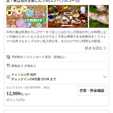
足！夜は花火を楽しんで☆(エノハフルコース)
用ください。＜入浴時間＞１６：００〜２１：００※朝はシャワーのみ利
用可能です◇備品・アメニティ◇シャンプー・リンス・ボディーソープ・
石鹸・バスタオル・タオル・ドライヤー・浴衣・歯ブラシセット・お茶セ
ット※冬季期間(11/1〜3/31)は、暖房費として1部屋ごとに500円別途頂戴
いたします。現地にてお支払いください。
今年の夏は民宿ひろしげで！すぐ近くにはひろしげ宿泊の方しか利用しな
い川遊びスポットも☆大人だけでなく子供も満喫できる特典付き！ファミ
リー以外でもカップルやご友人同士等、大人だけでのご利用も大歓迎
♪−■−□−■−□−■−□−■−＼夏を満喫！3大特典付き／①花火プレゼント(1グル
続きを読む
ープに付き手持ち花火1セット)②お子様にシャボン玉プレゼント③お1人
様1本ラムネをプレゼント−■−□−■−□−■−□−■−敷地内で花火をお楽しみい
予約時オンラインカード決済・現地払い
ただけますので、花火のお持ち込みも可能です♪※打上花火は不可。手持
ち花火のみ可とさせていただきます。周りのお客様へご配慮いただき安全
朝食あり 夕食あり
にお楽しみください。＝＝＝＝＝＝＝＝＝＝＝＝＝＝＝＝＝＝＝＝〜季節
のエノハフルコース／夕食一例〜★エノハの押し寿司（夏限定)★自然の
地下水を使った・そうめん(夏限定)・季節を感じる前菜・季節の味覚小
鉢・エノハの塩焼き・エノハの甘露南蛮・エノハのさしみ・季節の山菜天
ぷら・茶わん蒸し・エノハの味噌汁・香の物・自家製シソジュース※季節
お1人さま1泊（2名1室利用時） (税込)
空室・料金確認
や仕入れ状況などにより料理内容は変更になる場合がございます※小学生
12,980
円
／人〜
のお子様はひろしげ名物の「唐揚げ」をメインとしたお料理です。幼児は
ポイント(1%)
お子様ランチをご用意します☆地酒飲み比べ好評販売中です！別途注文可
能ですので、ぜひお楽しみください！ご希望の際は備考欄に記載をお願い
いたします。【館内施設】◇客室◇昔ながらの和室です。4.5畳から2間続