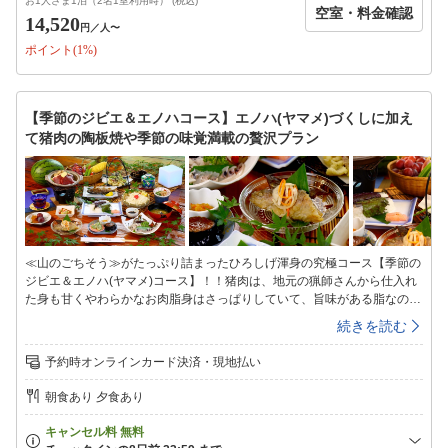
お1人さま1泊（2名1室利用時） (税込)
空室・料金確認
季節の味覚小鉢・エノハの塩焼き・エノハの甘露南蛮・エノハのから揚
14,520
円
／人〜
げ・エノハのさしみ・季節の山菜天ぷら・茶わん蒸し・エノハの味噌汁・
ポイント(1%)
香の物・自家製シソジュース※写真は一例です。※季節や仕入れ状況など
により料理内容は変更になる場合がございます。※お子様のお食事につい
て：小学生はひろしげ名物の「唐揚げ」をメインとしたお料理です。幼児
はお子様ランチをご用意します。【館内施設】◇客室◇昔ながらの和室で
【季節のジビエ＆エノハコース】エノハ(ヤマメ)づくしに加え
す。4.5畳から2間続きの和室までご利用シーンに合わせてご自由にお選び
て猪肉の陶板焼や季節の味覚満載の贅沢プラン
ください。※ペット受入不可※ご希望のお客様はペット専用プランからご
予約をお願いいたします。◇お風呂◇1か所の貸切風呂となっていますの
で、空いているタイミングでご利用ください。＜入浴時間＞１６：００〜
２1：００※朝はシャワーのみ利用可能です。※冬季期間(11/1〜3/31)は
暖房費として1部屋ごとに500円別途頂戴いたします。現地にてお支払い
ください。
≪山のごちそう≫がたっぷり詰まったひろしげ渾身の究極コース【季節の
ジビエ＆エノハ(ヤマメ)コース】！！猪肉は、地元の猟師さんから仕入れ
た身も甘くやわらかなお肉脂身はさっぱりしていて、旨味がある脂なので
是非、赤身部分と一緒にご堪能ください！！【エノハって何？？】エノハ
続きを読む
とは九州の一部で使われる言葉で『ヤマメ』の事を意味します当館のヤマ
メは新鮮な山からの水を引いて育てている為川魚特有の臭みがまったくな
予約時オンラインカード決済・現地払い
く獲れたてをご提供しております。川魚が苦手な方も一度食べたらまた食
べたいとなる事間違い無し☆彡当館は昔からエノハ（ヤマメ）の養殖業を
朝食あり 夕食あり
営む「エノハ屋」ですそんな当館だからこそ、新鮮なエノハを中心とした
山の幸が楽しめます山里の味覚をご堪能ください〜季節のジビエ＆エノハ
コース/夕食一例〜☆しし肉の陶板焼き（季節によってボタン鍋や網焼き