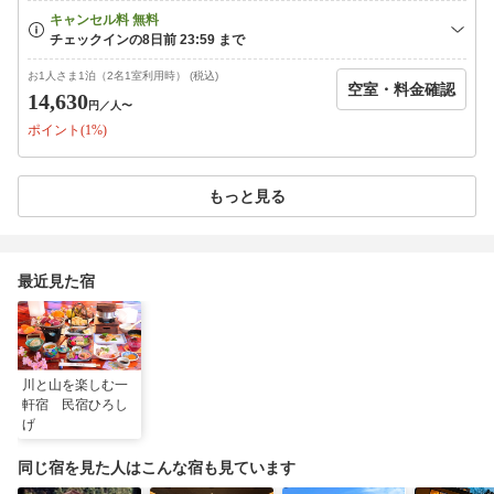
しめます山里の味覚をご堪能ください〜季節の銘柄鶏＆エノハコース/夕
食一例〜☆豊後どりの陶板焼き★ひろしげ初！？エノハの押し寿司（夏限
定)★自然の地下水を使った・そうめん(夏限定)・季節を感じる前菜・季節
の味覚小鉢・エノハの塩焼き・エノハの甘露南蛮・砂ずりのから揚げ・エ
お1人さま1泊（2名1室利用時） (税込)
空室・料金確認
ノハのさしみ・季節の山菜天ぷら・茶わん蒸し・香の物・自家製シソジュ
14,630
円
／人〜
ース・あら汁・フルーツ※写真は一例です※季節や仕入れ状況などにより
ポイント(1%)
料理内容は変更になる場合がございます※お子様のお食事について：小学
生はひろしげ名物の「唐揚げ」をメインとしたお料理です。幼児はお子様
ランチをご用意します☆地酒飲み比べ好評販売中です！別途注文可能です
ので、ぜひお楽しみください！ご希望の際は備考欄に記載をお願いいたし
もっと見る
ます。【館内施設】◇客室◇昔ながらの和室です。4.5畳から2間続きの和
室までご利用シーンに合わせてご自由にお選びください※お盆期間はペッ
トの受け入れはありません。あらかじめご了承下さい◇共有スペース◇冷
凍冷蔵庫、電子レンジがあります◇お風呂◇1か所の貸切風呂となってい
最近見た宿
ますので、空いているタイミングでご利用ください＜入浴時間＞１６：０
０〜２1：００※朝はシャワーのみ利用可能です◇備品・アメニティ◇シ
ャンプー・リンス・ボディーソープ・石鹸・バスタオル・タオル・ドライ
ヤー・浴衣・歯ブラシセット・お茶セット
川と山を楽しむ一
軒宿 民宿ひろし
げ
同じ宿を見た人はこんな宿も見ています