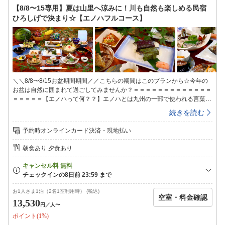
きの和室までご利用シーンに合わせてご自由にお選びください。※ペット
【8/8〜15専用】夏は山里へ涼みに！川も自然も楽しめる民宿
受入不可※ご希望のお客様はペット専用プランからご予約をお願いいたし
ひろしげで決まり☆【エノハフルコース】
ます◇共有スペース◇冷凍冷蔵庫、電子レンジがありますご自由にお使い
ください◇お風呂◇1か所の貸切風呂となっていますので、空いているタ
イミングでご利用ください＜入浴時間＞１６：００〜２1：００※朝はシ
ャワーのみ利用可能です◇備品・アメニティ◇シャンプー・リンス・ボデ
ィーソープ・石鹸・バスタオル・タオル・ドライヤー・浴衣・歯ブラシセ
ット・お茶セット
＼＼8/8〜8/15お盆期間期間／／こちらの期間はこのプランから☆今年の
お盆は自然に囲まれて過ごしてみませんか？＝＝＝＝＝＝＝＝＝＝＝＝＝
＝＝＝＝＝【エノハって何？？】エノハとは九州の一部で使われる言葉で
『ヤマメ』の事を意味します当館のヤマメは新鮮な山からの水を引いて育
続きを読む
てている為川魚特有の臭みがまったくなく、獲れたてをご提供しておりま
す川魚が苦手な方も一度食べたら、また食べたいとなる事間違い無し☆彡
予約時オンラインカード決済・現地払い
*.゜。:+*.゜。:+*.゜。:+*.゜。:+*.゜。:+*.゜。:+*.゜。:+*.当館は昔からエノ
ハ（ヤマメ）の養殖業を営む「エノハ屋」です。そんな当館だからこそ、
朝食あり 夕食あり
新鮮なエノハを中心とした山の幸が楽しめます。山里の味覚をご堪能くだ
さい。〜季節のエノハフルコース／夕食一例〜★ひろしげ初！？エノハの
押し寿司（夏限定)★自然の地下水を使った・そうめん(夏限定)・季節を感
じる前菜・季節の味覚小鉢・エノハの塩焼き・エノハの甘露南蛮・エノハ
のさしみ・季節の山菜天ぷら・茶わん蒸し・エノハの味噌汁・香の物・自
お1人さま1泊（2名1室利用時） (税込)
空室・料金確認
家製シソジュース※写真は一例です。※季節や仕入れ状況などにより料理
13,530
円
／人〜
内容は変更になる場合がございます。※お子様のお食事について：小学生
ポイント(1%)
はひろしげ名物の「唐揚げ」をメインとしたお料理です。幼児はお子様ラ