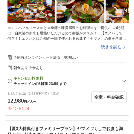
メニティ◇シャンプー・リンス・ボディーソープ・石鹸・バスタオル・タ
オル・ドライヤー・浴衣・歯ブラシセット・お茶セット※冬季期間
(11/1〜3/31)は、暖房費として1部屋ごとに500円別途頂戴いたします。現
地にてお支払いください。
≪エノハフルコース≫と≪季節の味覚満載のお料理≫をご提供♪この時期
は、自家製の新米も堪能いただけるので御飯がススム！！【エノハって
何？？】エノハとは九州の一部で使われる言葉で『ヤマメ』の事を意味し
ます。当館のヤマメは新鮮な山からの水を引いて育てている為川魚特有の
続きを読む
臭みがまったくなく、獲れたてをご提供しております。川魚が苦手な方も
一度食べたら、また食べたいとなる事間違い無し☆彡当館は昔からエノハ
予約時オンラインカード決済・現地払い
（ヤマメ）の養殖業を営む「エノハ屋」です。そんな当館だからこそ、新
鮮なエノハを中心とした山の幸が楽しめます。山里の味覚をご堪能くださ
朝食あり 夕食あり
い。〜季節のエノハフルコース／夕食一例〜・自家製米使用・季節の日替
わり釜飯・季節を感じる前菜・季節の味覚小鉢・エノハの塩焼き・エノハ
の甘露南蛮・エノハのから揚げ・エノハのさしみ・季節の山菜天ぷら・茶
わん蒸し・エノハの味噌汁・香の物・自家製シソジュース※写真は一例で
す。※季節や仕入れ状況などにより料理内容は変更になる場合がございま
お1人さま1泊（2名1室利用時） (税込)
空室・料金確認
す。※お子様のお食事について：小学生はひろしげ名物の「唐揚げ」をメ
12,980
円
／人〜
インとしたお料理です。幼児はお子様ランチをご用意します。【館内施
ポイント(1%)
設】◇客室◇昔ながらの和室です。4.5畳から2間続きの和室までご利用シ
ーンに合わせてご自由にお選びください。※ペット受入不可※ご希望のお
客様はペット専用プランからご予約をお願いいたします。◇共有スペース
◇冷凍冷蔵庫、電子レンジがあります。ご自由にお使いください。◇お風
【夏3大特典付きファミリープラン】ヤマメづくしでお腹も満
呂◇1か所の貸切風呂となっていますので、空いているタイミングでご利