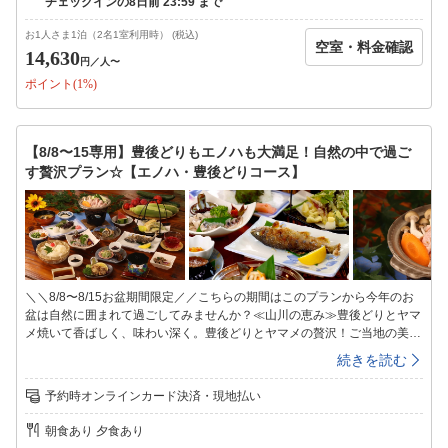
に変わります）・自家製米使用・季節の日替わり釜飯・季節を感じる前
菜・季節の味覚小鉢・エノハの塩焼き・エノハの甘露南蛮・エノハのから
お1人さま1泊（2名1室利用時） (税込)
空室・料金確認
揚げ・エノハのさしみ・季節の山菜天ぷら・茶わん蒸し・香の物・自家製
14,630
円
／人〜
シソジュース※写真は一例です※季節や仕入れ状況などにより料理内容は
ポイント(1%)
変更になる場合がございます※お子様のお食事について：小学生はひろし
げ名物の「唐揚げ」をメインとしたお料理です。幼児はお子様ランチをご
用意します【館内施設】◇客室◇昔ながらの和室です。4.5畳から2間続き
の和室までご利用シーンに合わせてご自由にお選びください※ペット受入
【8/8〜15専用】豊後どりもエノハも大満足！自然の中で過ご
不可※ご希望のお客様はペット専用プランからご予約をお願いいたします
す贅沢プラン☆【エノハ・豊後どりコース】
◇共有スペース◇冷凍冷蔵庫、電子レンジがありますご自由にお使いくだ
さい◇お風呂◇1か所の貸切風呂となっていますので、空いているタイミ
ングでご利用ください＜入浴時間＞１６：００〜２1：００※朝はシャワ
ーのみ利用可能です◇備品・アメニティ◇シャンプー・リンス・ボディー
ソープ・石鹸・バスタオル・タオル・ドライヤー・浴衣・歯ブラシセッ
ト・お茶セット※冬季期間(11/1〜3/31)は暖房費として1部屋ごとに500円
別途頂戴いたします現地にてお支払いください
＼＼8/8〜8/15お盆期間限定／／こちらの期間はこのプランから今年のお
盆は自然に囲まれて過ごしてみませんか？≪山川の恵み≫豊後どりとヤマ
メ焼いて香ばしく、味わい深く。豊後どりとヤマメの贅沢！ご当地の美
味、いいとこどりの贅沢プランです♪【エノハって何？】エノハとは九州
続きを読む
の一部で使われる言葉で『ヤマメ』の事を意味します当館のヤマメは新鮮
な山からの水を引いて育てている為川魚特有の臭みがまったくなく獲れた
予約時オンラインカード決済・現地払い
てをご提供しております。川魚が苦手な方も一度食べたらまた食べたいと
なる事間違い無し☆当館は昔からエノハ（ヤマメ）の養殖業を営む「エノ
朝食あり 夕食あり
ハ屋」ですそんな当館だからこそ、新鮮なエノハを中心とした山の幸が楽