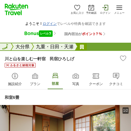
お気に入り
予約確認
ログイン
メニュー
全国
全国
大分県
九重・日田・天瀬
川と山を楽しむ一軒
川と山を楽しむ一軒宿 民宿ひろしげ
部屋
施設紹介
プラン
写真
クーポン
クチコミ
和室6畳
1/2