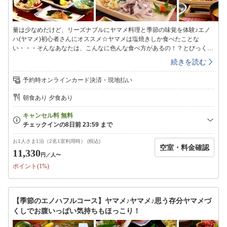
量は少なめだけど、リーズナブルにヤマメ料理と季節の味覚を体験♪エノ
ハ(ヤマメ)初心者さんにオススメ☆ヤマメは塩焼きしか食べたことな
い・・・そんなあなたは、こんなに色んな食べ方があるの！？とびっく
り！！※こちらは通常の料理コースより少量となっていますのでお気を付
続きを読む
けください【エノハって何？？】エノハとは九州の一部で使われる言葉で
『ヤマメ』の事を意味します。当館のヤマメは新鮮な山からの水を引いて
予約時オンラインカード決済・現地払い
育てている為川魚特有の臭みがまったくなく、獲れたてをご提供しており
ます。川魚が苦手な方も一度食べたら、また食べたいとなる事間違い無し
朝食あり 夕食あり
☆彡当館は昔からエノハ（ヤマメ）の養殖業を営む「エノハ屋」です。そ
んな当館だからこそ、新鮮なエノハを中心とした山の幸が楽しめます。〜
エノハ五味・夕食一例〜・季節の小鉢・エノハの塩焼き・エノハの甘露南
蛮・エノハのミニから揚げ・エノハのさしみ・エノハの味噌汁・自家製米
の御飯・香の物・自家製シソジュース※写真は一例です。※季節や仕入れ
お1人さま1泊（2名1室利用時） (税込)
空室・料金確認
状況などにより料理内容は変更になる場合がございます。※お子様のお食
11,330
円
／人〜
事について：小学生はひろしげ名物の「唐揚げ」をメインとしたお料理で
ポイント(1%)
す。幼児はお子様ランチをご用意します。【館内施設】◇客室◇昔ながら
の和室です。4.5畳から2間続きの和室までご利用シーンに合わせてご自由
にお選びください。※ペット受入不可※ご希望のお客様はペット専用プラ
ンからご予約をお願いいたします。◇共有スペース◇冷凍冷蔵庫、電子レ
【季節のエノハフルコース】ヤマメ♪ヤマメ♪思う存分ヤマメづ
ンジがあります。ご自由にお使いください。◇お風呂◇1か所の貸切風呂
くしでお腹いっぱい気持ちもほっこり！
となっていますので、空いているタイミングでご利用ください。＜入浴時
間＞１６：００〜２１：００※朝はシャワーのみ利用可能です◇備品・ア