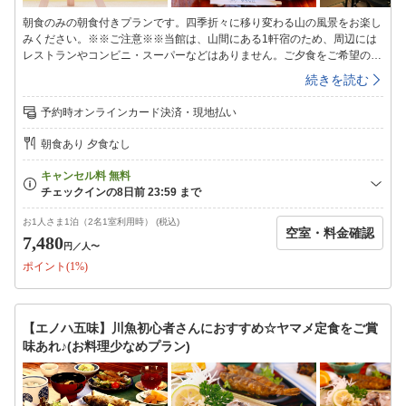
朝食のみの朝食付きプランです。四季折々に移り変わる山の風景をお楽し
みください。※※ご注意※※当館は、山間にある1軒宿のため、周辺には
レストランやコンビニ・スーパーなどはありません。ご夕食をご希望のお
客様は、お食事つきプランからご予約ができます。★*゜*☆*゜**゜*☆*゜
続きを読む
*★*゜*☆*゜**゜*☆*゜*★*゜*☆*゜**゜*☆朝食付きのB＆Bプランです。
自家栽培のお米など体に優しい和朝食です。【館内施設】◇客室◇昔なが
予約時オンラインカード決済・現地払い
らの和室です。4.5畳から2間続きの和室までご利用シーンに合わせてご自
由にお選びください。※ペット受入不可※ご希望のお客様はペット専用プ
朝食あり 夕食なし
ランからご予約をお願いいたします。◇共有スペース◇冷凍冷蔵庫、電子
レンジがあります。ご自由にお使いください。◇お風呂◇1か所の貸切風
呂となっていますので、空いているタイミングでご利用ください。＜入浴
時間＞１６：００〜２１：００※朝はシャワーのみ利用可能です◇備品・
アメニティ◇シャンプー・リンス・ボディーソープ・石鹸・バスタオル・
お1人さま1泊（2名1室利用時） (税込)
空室・料金確認
タオル・ドライヤー・浴衣・歯ブラシセット・お茶セット※冬季期間
7,480
円
／人〜
(11/1〜3/31)は、暖房費として1部屋ごとに500円別途頂戴いたします。現
ポイント(1%)
地にてお支払いください。
【エノハ五味】川魚初心者さんにおすすめ☆ヤマメ定食をご賞
味あれ♪(お料理少なめプラン)