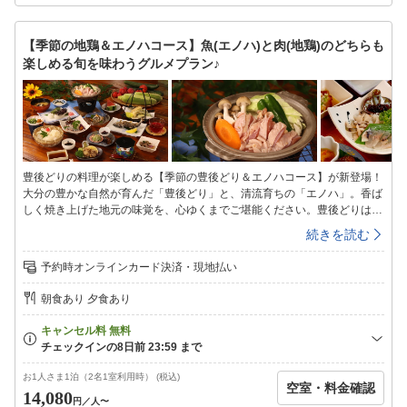
ンチをご用意します。☆地酒飲み比べ好評販売中です！別途注文可能です
ので、ぜひお楽しみください！ご希望の際は備考欄に記載をお願いいたし
ます。【館内施設】◇客室◇昔ながらの和室です。4.5畳から2間続きの和
【季節の地鶏＆エノハコース】魚(エノハ)と肉(地鶏)のどちらも
室までご利用シーンに合わせてご自由にお選びください。※お盆期間はペ
楽しめる旬を味わうグルメプラン♪
ットの受け入れはありません。あらかじめご了承下さい◇共有スペース◇
冷凍冷蔵庫、電子レンジがあります。ご自由にお使いください。◇お風呂
◇1か所の貸切風呂となっていますので、空いているタイミングでご利用
ください。＜入浴時間＞１６：００〜２1：００※朝はシャワーのみ利用
可能です◇備品・アメニティ◇シャンプー・リンス・ボディーソープ・石
鹸・バスタオル・タオル・ドライヤー・浴衣・歯ブラシセット・お茶セッ
ト
豊後どりの料理が楽しめる【季節の豊後どり＆エノハコース】が新登場！
大分の豊かな自然が育んだ「豊後どり」と、清流育ちの「エノハ」。香ば
しく焼き上げた地元の味覚を、心ゆくまでご堪能ください。豊後どりは、
ほどよい歯ごたえと、噛むほどに広がる旨みが魅力のブランド鶏です。あ
続きを読む
っさりとした味わいの中にコクがあり、ジューシーな美味しさをお楽しみ
いただけます。【エノハって何？？】エノハとは九州の一部で使われる言
予約時オンラインカード決済・現地払い
葉で『ヤマメ』の事を意味します当館のヤマメは新鮮な山からの水を引い
て育てている為川魚特有の臭みがまったくなく獲れたてをご提供しており
朝食あり 夕食あり
ます。川魚が苦手な方も一度食べたらまた食べたいとなる事間違い無し☆
彡〜季節の豊後どり＆エノハコース/夕食一例〜☆豊後どりの陶板焼き★
ひろしげ初！？エノハの押し寿司（夏限定)★自然の地下水を使った・そ
うめん(夏限定)・季節を感じる前菜・季節の味覚小鉢・エノハの塩焼き・
エノハの甘露南蛮・砂ずりのから揚げ・エノハのさしみ・季節の山菜天ぷ
お1人さま1泊（2名1室利用時） (税込)
空室・料金確認
ら・茶わん蒸し・香の物・自家製シソジュース・あら汁・フルーツ※写真
14,080
円
／人〜
は一例です※季節や仕入れ状況などにより料理内容は変更になる場合がご